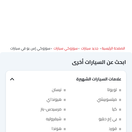
الصفحة الرئيسية
جديد سيارات
سوزوكي سيارات
سوزوكي إس يو في سيارات
ابحث عن السيارات أخرى
علامات السيارات الشهيرة
تويوتا
نيسان
ميتسوبيشي
هيونداي
كيا
مرسيدس-بنز
بي إم دبليو
شيفروليه
Link Your Facebook Account
Link Your Google Account
فورد
هوندا