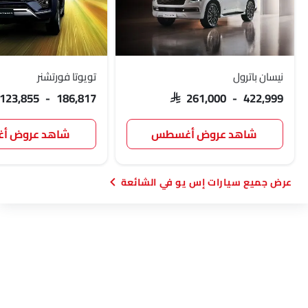
نيسان باترول
تويوتا فورتشنر
 123,855 - 186,817
SAR 261,000 - 422,999
شاهد عروض أغسطس
شاهد عروض 
سيارات إس يو في الشائعة