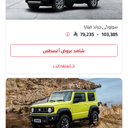
سوزوكي جراند فيتارا
SAR 79,235 - 103,385
شاهد عروض أغسطس
٧ المتغيرات