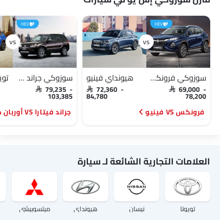
HEV
HEV
سوزوكي فرونكس
هيونداي فينيو
سوزوكي جراند فيتارا
توي
SAR 79,235 -
SAR 72,360 -
SAR 69,000 -
103,385
84,780
78,200
فرونكس VS فينيو
جراند فيتارا VS أوربان كروزر
العلامات التجارية الشائعة لـ سيارة
تويوتا
نيسان
هيونداي
ميتسوبيشي