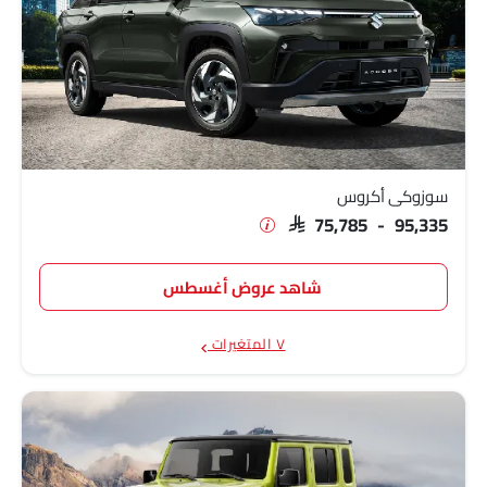
سوزوكي أكروس
SAR 75,785 - 95,335
شاهد عروض أغسطس
٧ المتغيرات