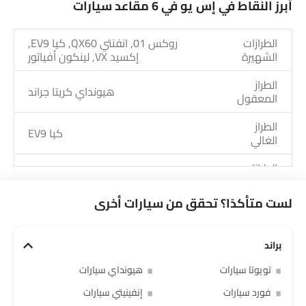
أبرز النقاط في إس يو في 6 مقاعد سيارات
الطرازات
روكس 01, انفنتي QX60, كيا EV9,
الشهيرة
إكسيد VX, لينكون أفياتور
الطراز
هيونداي كريتا جراند
المعقول
الطراز
كيا EV9
الغالي
الطرازات
دونج فينج واريور M817
القادمة
لست متأكدًا؟ تحقق من سيارات أخرى
براند
تويوتا سيارات
هيونداي سيارات
فورد سيارات
إنفينيتي سيارات