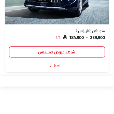
هونشي إتش إس 7
SAR 184,900 - 239,900
شاهد عروض أغسطس
١ البديل