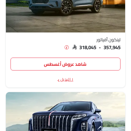
لينكون أفياتور
SAR 318,045 - 357,945
شاهد عروض أغسطس
١ البديل