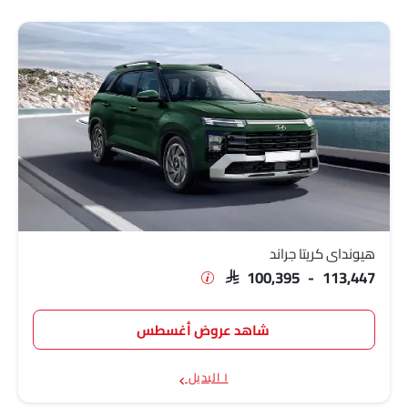
هيونداي كريتا جراند
SAR 100,395 - 113,447
شاهد عروض أغسطس
١ البديل