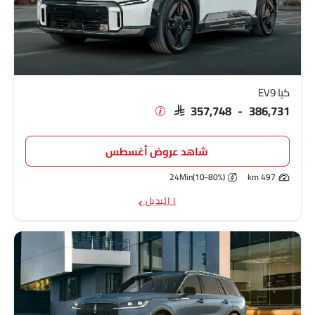
كيا EV9
SAR 357,748 - 386,731
شاهد عروض أغسطس
24Min(10-80%)
497 km
١ البديل