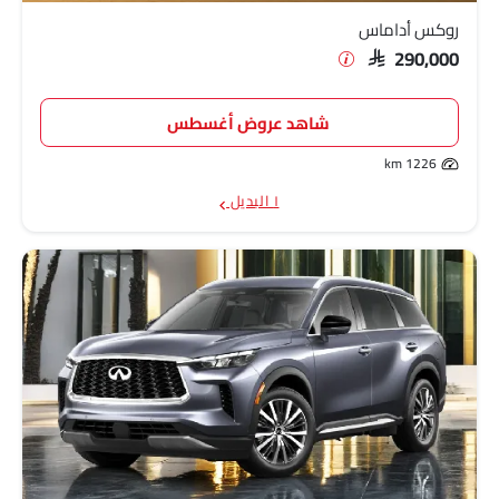
روكس أداماس
SAR 290,000
شاهد عروض أغسطس
1226 km
١ البديل