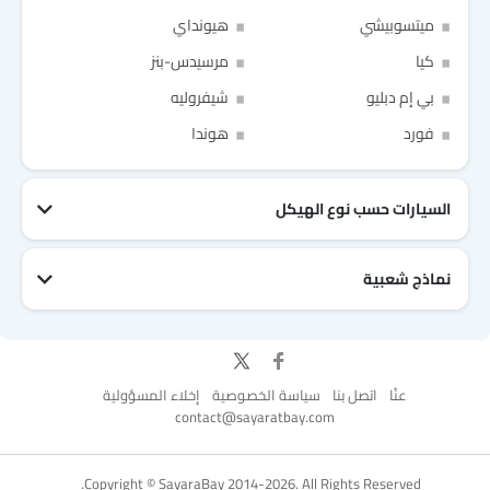
ميتسوبيشي
هيونداي
كيا
مرسيدس-بنز
بي إم دبليو
شيفروليه
Link Your Facebook Account
Link Your Google Account
فورد
هوندا
السيارات حسب نوع الهيكل
of Cardekho SEA
الخصوصية
سياسة
and
شروط الاستخدام
I have read and agree to the
نماذج شعبية
جيتور T2
نيسان Patrol 2025
تويوتا Fortuner
إم جي 5 2025
هيونداي Tucson
فورد Taurus
تويوتا Hiace 2025
تويوتا Yaris
إم جي RX9
إيسوزو D-Max
عنّا
اتصل بنا
سياسة الخصوصية
إخلاء المسؤولية
contact@sayaratbay.com
for Better Experience & Regular updates
Copyright © SayaraBay 2014-2026. All Rights Reserved.