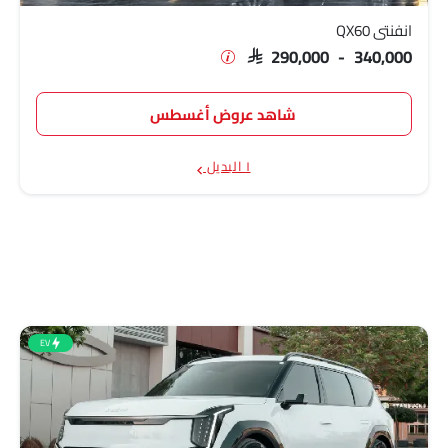
انفنتي QX60
SAR 290,000 - 340,000
شاهد عروض أغسطس
١ البديل
EV