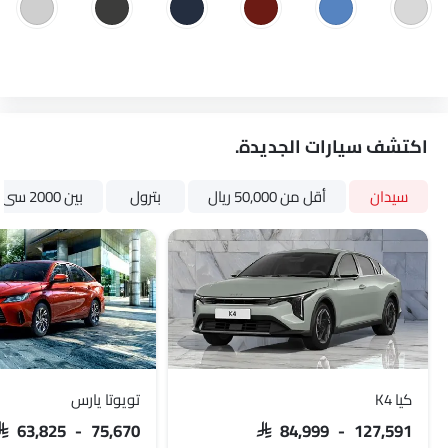
اكتشف سيارات الجديدة.
سيدان
أقل من 50,000 ريال
بترول
بين 2000 سى سى و 3000 سى سى
كيا K4
تويوتا يارس
SAR 63,825 - 75,670
SAR 84,999 - 127,591