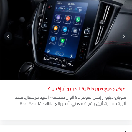
صور داخلية لـ دبليو آر إكس
سوبارو دبليو آر إكس متوفر بـ 8 ألوان مختلفة - أسود كريستال, فضة
ثلجية معدنية, أزرق ياقوت معدني, أحمر رائع, Blue Pearl Metallilc,
Magnetic Gray Metallic, Chalk White, Orange Fury.