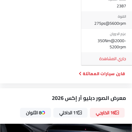
2387
القوة
275ps@5600rpm
عزم الدوران
350Nm@2000-
5200rpm
جاري المشاهدة
قارن سيارات المماثلة
معرض الصور دبليو آر إكس 2026
16 الخارجي
11 الداخلي
8 الألوان