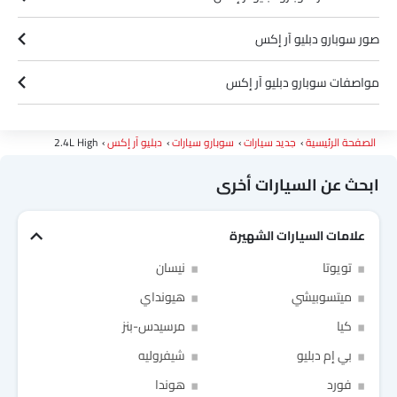
صور سوبارو دبليو آر إكس
مواصفات سوبارو دبليو آر إكس
ألوان سوبارو دبليو آر إكس
الصفحة الرئيسية
جديد سيارات
سوبارو سيارات
دبليو آر إكس
2.4L High
ابحث عن السيارات أخرى
علامات السيارات الشهيرة
Link Your Facebook Account
تويوتا
نيسان
ميتسوبيشي
هيونداي
Link Your Google Account
كيا
مرسيدس-بنز
بي إم دبليو
شيفروليه
فورد
هوندا