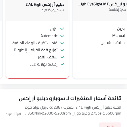
دبليو آر إكس 2.4L HIgh EyeSight MT
دبليو آر إكس 2.4L High
+ 4 ميزة إضافية
بنزين
بنزين
Manual
Automatic
سقف الشمس
فتحات تكييف الهواء الخلفية
توزيع قوة الفرامل إلكترونيًا (EBD)
سقف القمر
إضاءة نهارية LED
قائمة أسعار المتغيرات لـ سوبارو دبليو آر إكس
الفئة دبليو آر إكس 2.4L High، بمحرك 2387 cc بترول تولد قوة
275ps@5600rpm وعزم دوران 350Nm@2000-5200rpm نيوتن متر.
اقرأ المزيد
السيارة دبليو آر إكس 2.4L High تتسع لـ 5 seats مقعد وتحتوي على ناقل
حركة 6 Speed Manual. استعرض جميع أسعار الفئات الأخرى لـ
سوبارو