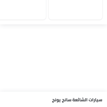
سانج يونج توريس
قائمة أسعار سانج يونج توريس
عروض سانج يونج توريس
مواصفات سانج يونج توريس