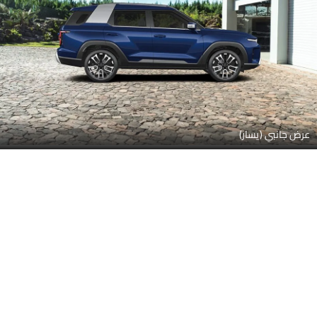
عرض جانبي (يسار)