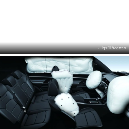
جير شيفتر