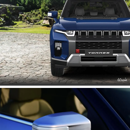
مرآة جانبية (زجاج)