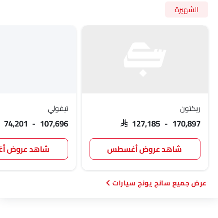
الصفحة الرئيسية
جديد سيارات
سانج يونج سيارات
سانج يونج توريس
الصور
ابحث عن السيارات أخرى
علامات السيارات الشهيرة
تويوتا
نيسان
ميتسوبيشي
هيونداي
كيا
مرسيدس-بنز
بي إم دبليو
شيفروليه
فورد
هوندا
السيارات حسب نوع الهيكل