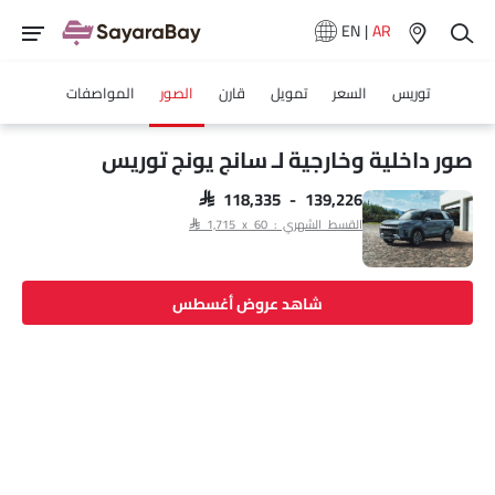
EN
|
AR
توريس
السعر
تمويل
قارن
الصور
المواصفات
صور داخلية وخارجية لـ سانج يونج توريس
SAR 118,335 - 139,226
القسط الشهري : SAR 1,715 x 60
شاهد عروض أغسطس