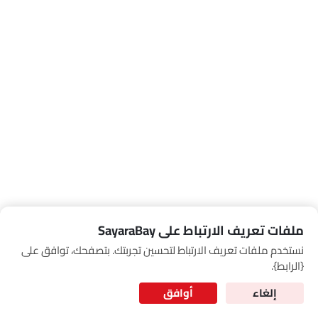
Link Your Google Account
SEA
of Cardekho
سياسة الخصوصية
and
شروط الاستخدام
I have read and agree to the
ملفات تعريف الارتباط على SayaraBay
نستخدم ملفات تعريف الارتباط لتحسين تجربتك. بتصفحك، توافق على
for Better Experience & Regular updates
{الرابط}.
المعلومات الشخصية
إلغاء
أوافق