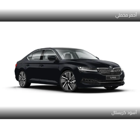
أحمر مخملي
أسود كريستال