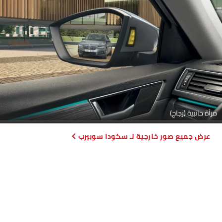
مرآة جانبية (زجاج)
صور خارجية لـ سكودا سوبيرب