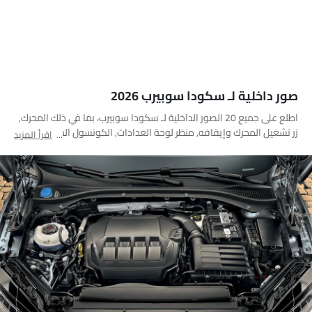
صور داخلية لـ سكودا سوبيرب 2026
اطلع على جميع 20 الصور الداخلية لـ سكودا سوبيرب، بما في ذلك المحرك,
زر تشغيل المحرك وإيقافه, منظر لوحة العدادات, الكونسول المركزي, منظر
اقرأ المزيد
نظام الصوت, فتحات المكيف الأمامية, عجلة القيادة, عداد الدوران, عداد
الدوران, منظر الوسائد الهوائية, مقاعد قابلة للطي, المقاعد الأمامية,
أدوات ضبط المقعد, الفاصل الأمامي الأوسط, حاملات الأكواب, منفذ
ملحقات الطاقة, مغير السرعات, التحكم الخلفي في المكيف, مسند الذراع
الخلفي, منظر مكبرات الصوت