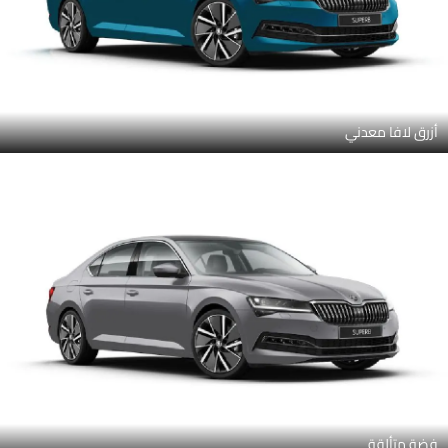
أزرق لافا معدني
فضة متألقة