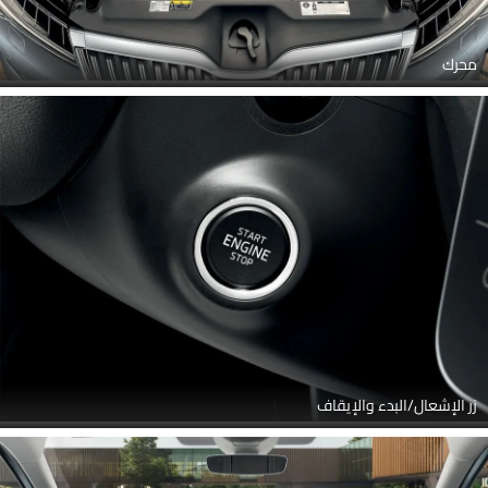
محرك
زر الإشعال/البدء والإيقاف