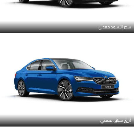
سحر الأسود معدني
أزرق سباق معدني