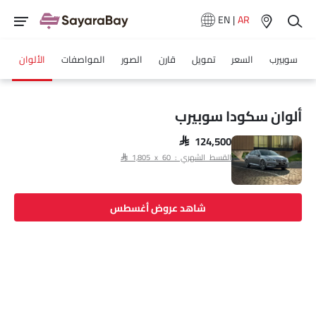
EN
|
AR
سوبيرب
السعر
تمويل
قارن
الصور
المواصفات
الألوان
ألوان سكودا سوبيرب
SAR 124,500
القسط الشهري : SAR 1,805 x 60
شاهد عروض أغسطس