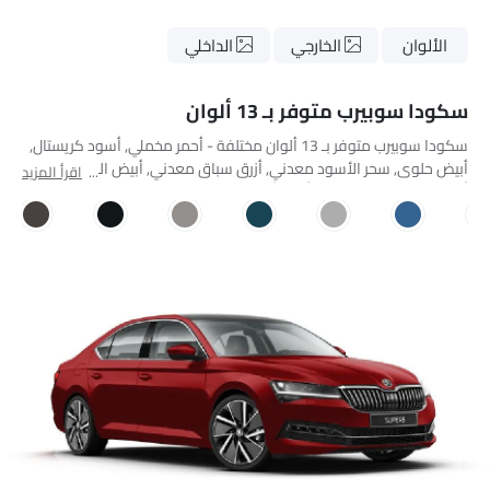
الألوان
الخارجي
الداخلي
سكودا سوبيرب متوفر بـ 13 ألوان
سكودا سوبيرب متوفر بـ 13 ألوان مختلفة - أحمر مخملي, أسود كريستال,
أبيض حلوى, سحر الأسود معدني, أزرق سباق معدني, أبيض القمر معدني,
اقرأ المزيد
أزرق لافا معدني, فضة متألقة, أخضر زمرد, Magnetic Bronze, Business
Grey Metallic, Energy Blue, Quartz Grey Metallic.