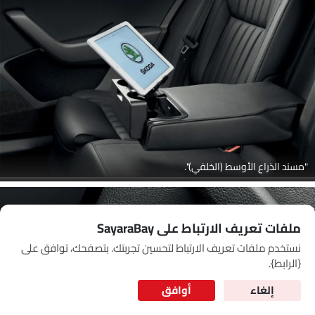
Link Your Google Account
SEA
of Cardekho
سياسة الخصوصية
and
شروط الاستخدام
I have read and agree to the
"مسند الذراع الأوسط (الخلفي)".
ملفات تعريف الارتباط على SayaraBay
نستخدم ملفات تعريف الارتباط لتحسين تجربتك. بتصفحك، توافق على
for Better Experience & Regular updates
{الرابط}.
المعلومات الشخصية
إلغاء
أوافق