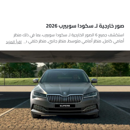
صور خارجية لـ سكودا سوبيرب 2026
استكشف جميع 6 الصور الخارجية لـ سكودا سوبيرب، بما في ذلك منظر
أمامي كامل, منظر أمامي متوسط, منظر جانبي, منظر خلفي كامل,
اقرأ المزيد
مصباح خلفي, مرآة السائق الخلفية زاوية