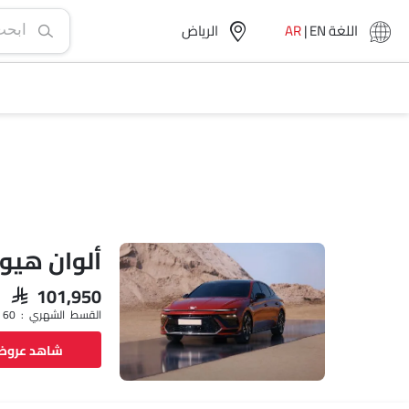
اللغة
EN
|
AR
الرياض‎
ألوان هيو
SAR 101,950
القسط الشهري : SAR 1,521 x 60
شاهد عرو