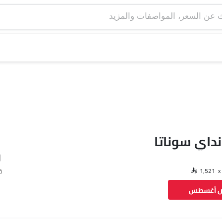
نداي سوناتا
ق
ض أغسطس
فيسبوك
تويتر
واتساب