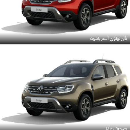
تأثير لؤلؤي أحمر ياقوت
Mink Brown