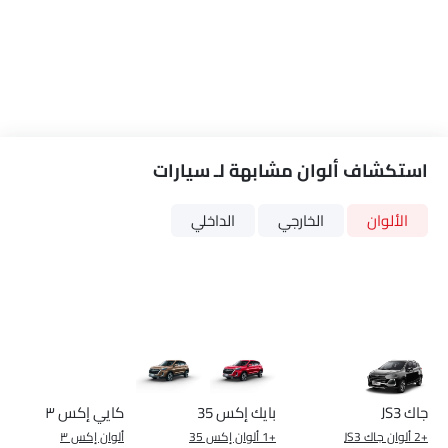
داستر vs جاك JS3
داستر vs إكس 35
داستر vs إكس ٣
قارن سيارات
قارن متغيرات رينو داستر
بنزين
داستر PE 4X2 1.6
داستر SE 4X2 1.6
SAR 53,000
SAR 49,000
سعر
سعر
مزايا النسخة الأساسية
+ 1 ميزة إضافية
بنزين
بنزين
Automatic
Automatic
Link Your Facebook Account
مكيف الهواء
دعم المقعد القطني
نظام توجيه القوة
منفذ الطاقة الملحق