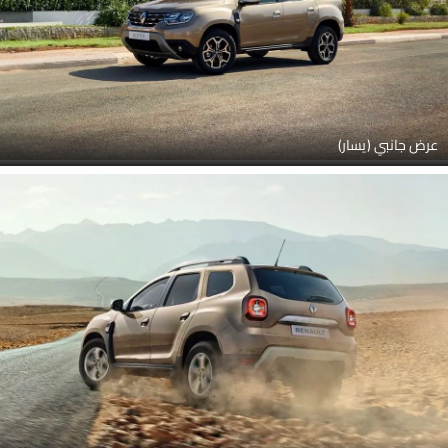
عرض جانبي (يسار)