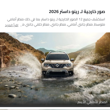
صور خارجية لـ رينو داستر 2026
استكشف جميع 12 الصور الخارجية لـ رينو داستر، بما في ذلك منظر أمامي
متوسط, منظر جانبي أمامي, منظر جانبي, منظر خلفي جانبي متقاطع, منظر
اقرأ المزيد
الزاوية الخلفية, منظر جانب السائق, منظر أمامي جانبي متقاطع, مصباح
أمامي, مصباح خلفي, منظر الشبك الأمامي, مرآة السائق الأمامية زاوية,
أنبوب العادم
المنظر الأمامي الأيسر