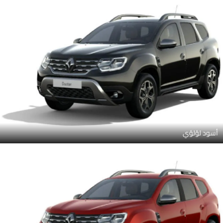
أسود لؤلؤي