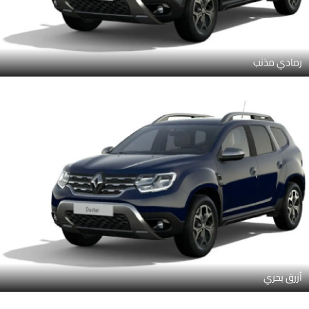
رمادي مذنب
أزرق بحري