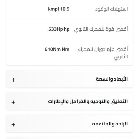
استهلاك الوقود
10.9 kmpl
أقصى قوة للمحرك الثانوي
533Hp hp
أقصى عزم دوران للمحرك
610Nm Nm
الثانوي
الأبعاد والسعة
4553 MM
2033 MM
2450 MM
2135 Kg
163 L L
2 seats
التعليق والتوجيه والفرامل والإطارات
الراحة والملاءمة
ضوء تحذير منخفض من الوقود
مسند ذراع للكونسول الوسطي