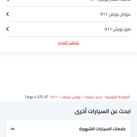
عروض بورش 911
صور بورش 911
شاهد المزيد
أخبار بورش 911
مواصفات بورش 911
ألوان بورش 911
وكلاء بورش في الرياض‎
الصفحة الرئيسية
جديد سيارات
بورش سيارات
911
Targa 4 GTS AT
ابحث عن السيارات أخرى
علامات السيارات الشهيرة
Link Your Facebook Account