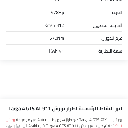
القوة
478Hp
السرعة القصوى
312 Km/h
عزم الدوران
570Nm
سعة البطارية
41 Kwh
أبرز النقاط الرئيسية لطراز بورش 911 Targa 4 GTS AT
بورش 911 Targa 4 GTS AT هو طراز هجين Automatic من مجموعة
بورش
911
. تحقق من سعر بورش 911 Targa 4 GTS AT في Saudi Arabia. شاهد
اقرأ المزيد