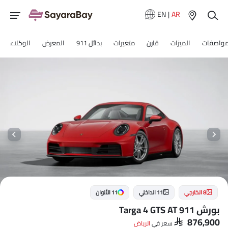
EN
|
AR
مواصفات
الميزات
قارن
متغيرات
بدائل 911
المعرض
الوكلاء
8 الخارجي
11 الداخلي
11 الألوان
بورش 911 Targa 4 GTS AT
SAR 876,900
سعر في
الرياض‎