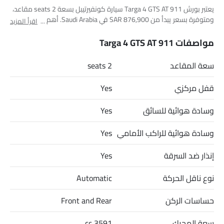
يعتبر بورش 911 Targa 4 GTS AT سيارة كونفيرتيبل بسعة 2 seats مقاعد،
ومتوفرة بسعر يبدأ من SAR 876,900 في Saudi Arabia. أهم المنافسين
اقرأ المزيد
لـ 911 Targa 4 GTS AT هم AMG CLA 35 4MATIC, AMG CLA 45 S
4MATIC Plus, CLA 200 و CLA 250.
مواصفات 911 Targa 4 GTS AT
سعة المقاعد
2 seats
قفل مركزي
Yes
وسادة هوائية للسائق
Yes
وسادة هوائية للراكب الأمامي
Yes
إنذار ضد السرقة
Yes
نوع ناقل الحركة
Automatic
حساسات الركن
Front and Rear
سعة المحرك
3591 cc