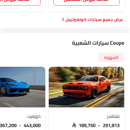
سيارات كونفيرتيبل
Coupe سيارات الشعبية
الشهيرة
تشالنجر
كورفيت
 367,200 - 443,000
SAR 189,750 - 291,813