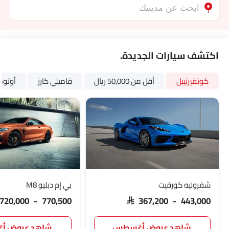
اكتشف سيارات الجديدة.
كونفيرتيبل
أقل من 50,000 ريال
فاميلي كارز
أوتوم
شفروليه كورفيت
بي إم دبليو M8
 720,000 - 770,500
SAR 367,200 - 443,000
شاهد عروض أغسطس
شاهد عروض 