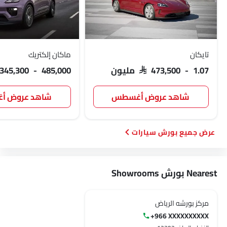
تايكان
ماكان إلكتريك
SAR 473,500 - 1.07 مليون
 345,300 - 485,000
شاهد عروض أغسطس
شاهد عروض 
بورش سيارات
Nearest بورش Showrooms
مركز بورشه الرياض
+966 XXXXXXXXXX