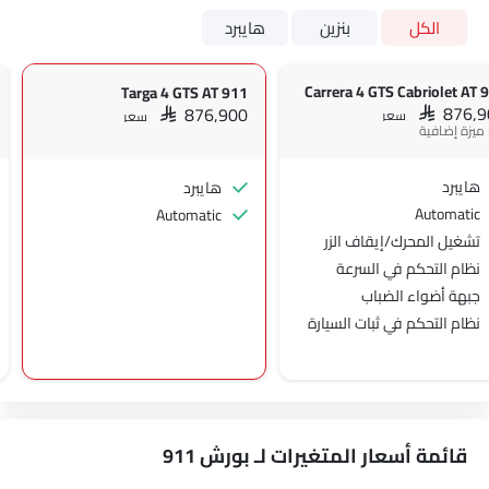
الكل
بنزين
هايبرد
911 Carrer
911 Targa 4 GTS AT
SAR 876,
SAR 876,900
سعر
سعر
هايبرد
هايبرد
Automatic
Automatic
تشغيل المحرك/إيقاف الزر
نظام التحكم في السرعة
جبهة أضواء الضباب
نظام التحكم في ثبات السيارة
دخول بدون مفتاح
قائمة أسعار المتغيرات لـ بورش 911