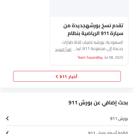
تقدم نسخ بورشهجديدة من
سيارة 911 الرياضية بنظام
الدفع الرباعي
السعودية: بورشه تضيف ثلاثة طرازات
جديدة إلى مجموعة 911، ليصبح عدد
اقرأ المزيد
سيارات 911 المزودة بنظام الدفع الرباعي
Team SayaraBay,
Jul 08, 2025
ستة طرازات. كاريرا...
أخبار 911
بحث إضافي عن بورش 911
بورش 911
قائمة أسعار بورش 911