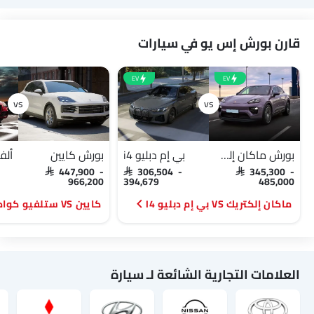
قارن بورش إس يو في سيارات
EV
EV
بورش ماكان إلكتريك
بي إم دبليو i4
بورش كايين
SAR 447,900 -
SAR 306,504 -
SAR 345,300 -
966,200
394,679
485,000
ماكان إلكتريك VS بي إم دبليو I4
كايين VS ستلفيو كوادريفوليو
العلامات التجارية الشائعة لـ سيارة