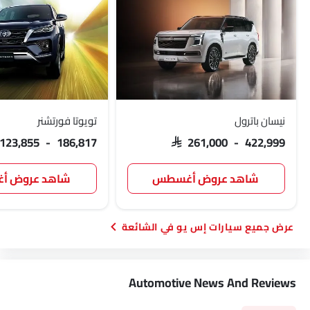
نيسان باترول
تويوتا فورتشنر
 123,855 - 186,817
SAR 261,000 - 422,999
شاهد عروض أغسطس
شاهد عروض 
سيارات إس يو في الشائعة
Automotive News And Reviews