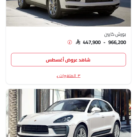
بورش كايين
SAR 447,900 - 966,200
شاهد عروض أغسطس
٣ المتغيرات