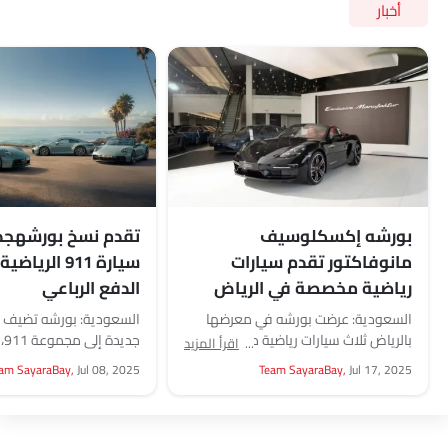
أخبار
بورشه إكسكلوسيف
تقدم نسخ بورشهجد
مانوفاكتور تقدم سيارات
سيارة 911 الريا
رياضية مخصصة في الرياض
الدفع الرباعي
السعودية: عرضت بورشه في معرضها
السعودية: بورشه تضيف ثل
بالرياض ثلاث سيارات رياضية مخصصة، تم
جد
اقرأ المزيد
تصميم كل منها من خلال برنامج
سيارات 911 المزودة
am SayaraBay,
Jul 08, 2025
Team SayaraBay,
Jul 17, 2025
التخصيص الشخصي الخاص...
ستة طرازات. كاريرا...