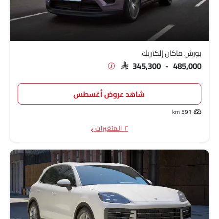
بورش ماكان
SAR 308,000 - 416,200
بورش ماكان إلكتريك
SAR 345,300 - 485,000
شاهد عروض أغسطس
591 km
٢ المتغيرات