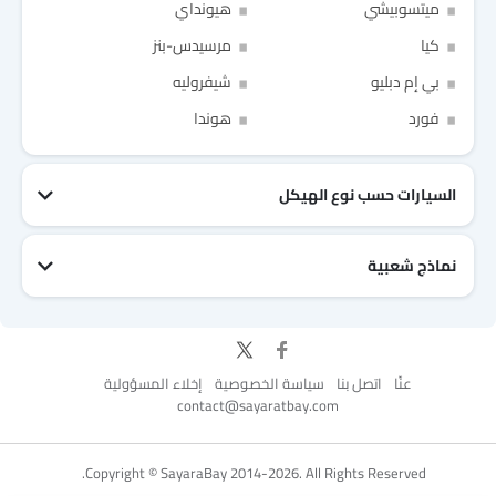
ميتسوبيشي
هيونداي
كيا
مرسيدس-بنز
بي إم دبليو
شيفروليه
Link Your Facebook Account
Link Your Google Account
فورد
هوندا
السيارات حسب نوع الهيكل
of Cardekho SEA
الخصوصية
سياسة
and
شروط الاستخدام
I have read and agree to the
نماذج شعبية
جيتور T2
نيسان Patrol 2025
تويوتا Fortuner
إم جي 5 2025
هيونداي Tucson
فورد Taurus
تويوتا Hiace 2025
تويوتا Yaris
إم جي RX9
إيسوزو D-Max
عنّا
اتصل بنا
سياسة الخصوصية
إخلاء المسؤولية
contact@sayaratbay.com
for Better Experience & Regular updates
Copyright © SayaraBay 2014-2026. All Rights Reserved.