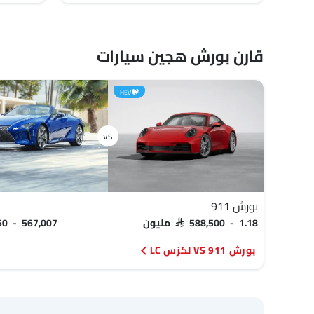
قارن بورش هجين سيارات
HEV
بورش 911
SAR 588,500 - 1.18 مليون
750 - 567,007
بورش 911 VS لكزس LC