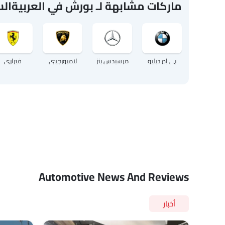
ماركات مشابهة لـ بورش في العربيةال
بي إم دبليو
مرسيدس بنز
لامبورجيني
فيراري
Automotive News And Reviews
أخبار