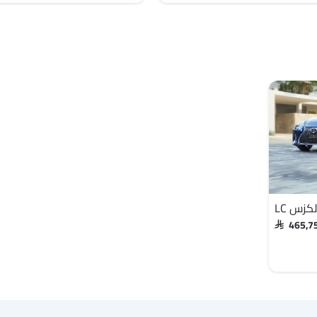
لكزس LC
SAR 465,