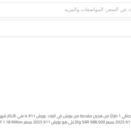
اعثر على قائمة طرازات بورش هجين سيارات في Saudi Arabia. يوجد إجمالي 1 طرازًا 
كاملة في مدينتك، العروض، الفئات، المواصفات، الصور، استهلاك الوقود والمراجعا