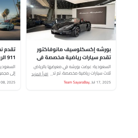
بورشه إكسكلوسيف مانوفاكتور
تقدم ن
تقدم سيارات رياضية مخصصة في
911 الرياضية بنظام الدفع الرباعي
الرياض
السعودية: عرضت بورشه في معرضها بالرياض
السعودية:
ثلاث سيارات رياضية مخصصة، تم تصميم كل
اقرأ المزيد
منها من خلال برنامج التخصيص الشخصي
المزودة ب
l 08, 2025
Team SayaraBay,
Jul 17, 2025
الخاص...
كاريرا...