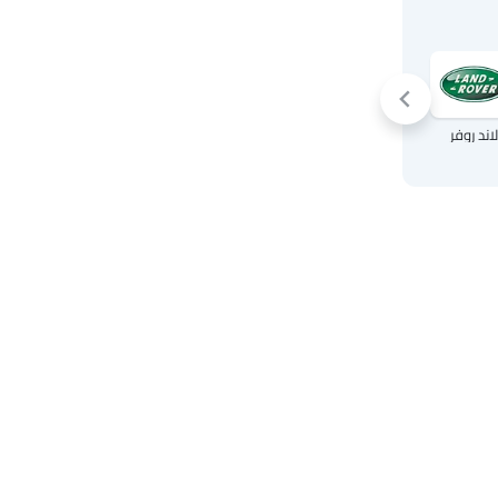
لاند روفر
لكزس