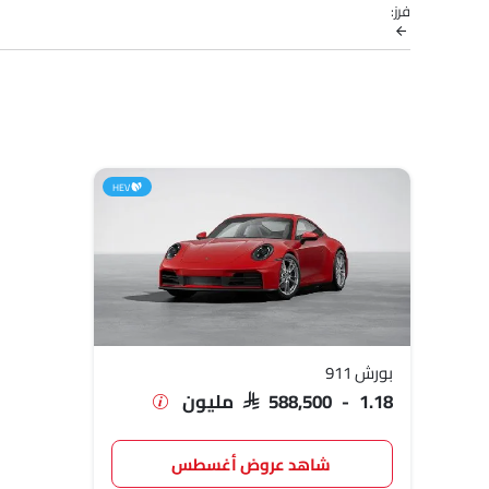
فرز:
نماذج بورش
قائمة الأسعار
بورش 911
SAR 588,500 - 1.18 
HEV
بورش 911
SAR 588,500 - 1.18 مليون
شاهد عروض أغسطس