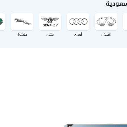
سعودية
انفنتي
أودي
بنتلي
جاكوار