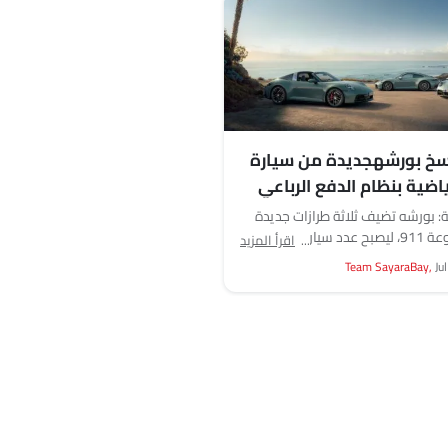
سخ بورشهجديدة من سيارة
 بورشه تضيف ثلاثة طرازات جديدة
إلى مجموعة 911، ليصبح عدد سيارات 911
اقرأ المزيد
نظام الدفع الرباعي ستة طرازات.
Team SayaraBay,
Ju