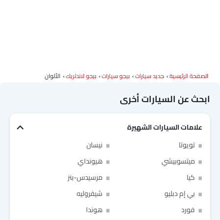
الصفحة الرئيسية
جديد سيارات
بيجو سيارات
بيجو لاندتريك
الألوان
ابحث عن السيارات أخرى
علامات السيارات الشهيرة
Link Your Facebook Account
تويوتا
نيسان
Link Your Google Account
ميتسوبيشي
هيونداي
كيا
مرسيدس-بنز
بي إم دبليو
شيفروليه
فورد
هوندا
SEA