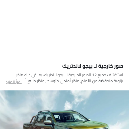
صور خارجية لـ بيجو لاندتريك
استكشف جميع 12 الصور الخارجية لـ بيجو لاندتريك، بما في ذلك منظر
بزاوية منخفضة من الأمام, منظر أمامي متوسط, منظر جانبي أمامي,
اقرأ المزيد
منظر أمامي جانبي متقاطع, مصباح أمامي, مصباح خلفي, عجلة, مصباح
الضباب الأمامي, قضبان السقف, منظر الشبك الأمامي, مرآة السائق
الأمامية زاوية, منظر متوسط الزاوية الأمامية