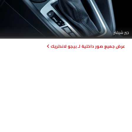
جير شيفتر
صور داخلية لـ بيجو لاندتريك