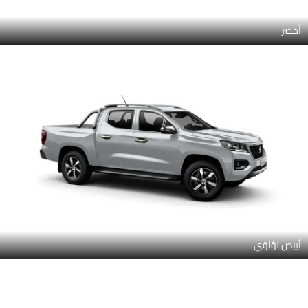
أخضر
أبيض لؤلؤي