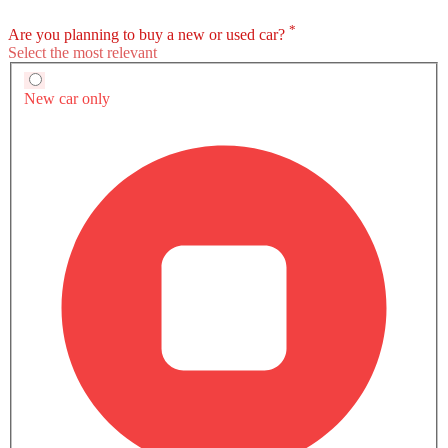
اتصال بلوتوث
السكك الحديدية السقف
المدخل المساعد وUSB
شاحن لاسلكي
نوافذ كهربائية أمامية
تشغيل المحرك عن بُعد
قائمة أسعار المتغيرات لـ نيسان إسكتيرا
نوافذ كهربائية خلفية
ضوء تحذير منخفض من الوقود
بنزين
مقاعد قابلة للتعديل
مسند رأس المقعد الخلفي
حاملات الأكواب-أمامية
إس إي دفع ثنائي
SAR 118,999
حامل زجاجة
Automatic, 2488 cc, 165hp@6000rpm
مرآة الزينة
عرض العروض
نظام منع انغلاق المكابح
قارن
قفل مركزي
أقفال أمان للأطفال
إس إي دفع رباعي
SAR 133,999
وسادة هوائية للسائق
وسادة هوائية للركاب
Automatic, 2488 cc, 165hp@6000rpm
أحزمة المقاعد الأمامية القابلة للتعديل في الارتفاع
عرض العروض
قارن
تحذير حزام المقعد
تحذير من فتح الباب جزئيًا