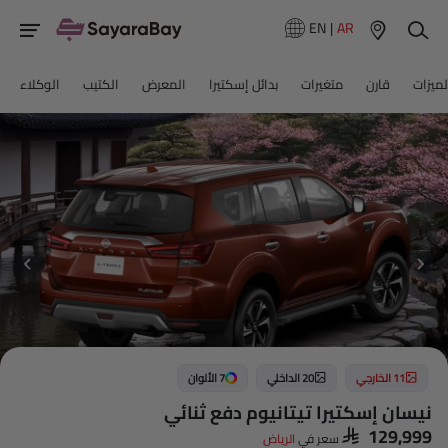
EN
|
AR
لميزات
قارن
متغيرات
بدائل إسكتيرا
المعرض
الكتيب
الوكلاء
11 الخارجي
20 الداخلي
7 الألوان
نيسان إسكتيرا تيتانيوم دفع ثنائي
SAR 129,999
سعر في
الرياض‎