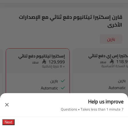
قارن إسكتيرا تيتانيوم دفع ثنائي مع الإصدارات
الأخرى
بنزين
تيرا إس إي دفع ثنائي
إسكتيرا تيتانيوم دفع ثنائي
SAR 118,
SAR 129,999
سعر
سعر
ا النسخة الأساسية
+ 8 ميزة إضافية
بنزين
بنزين
Automatic
Automatic
مكيف الهواء
نظام التحكم في السرعة
Help us improve
فتحات تكييف الهواء الخلفية
التحكم التلقائي في المناخ
×
تشغيل المحرك/إيقاف الزر
7 Questions • Takes less than 1 minute
مساعد المكابح
منفذ الطاقة الملحق
اتبعني إلى المنزل المصابيح الأمامية
شاهد المزيد
عجلة قيادة متعددة الوظائف
شاهد المزيد
مرآة الرؤية الخلفية قابلة للطي كهربائياً