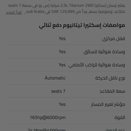
يعتبر نيسان إسكتيرا 2.5L Titanium 2WD سيارة إس يو في بسعة 7 seats
مقاعد، ومتوفرة بسعر يبدأ من SAR 129,999 في Saudi Arabia. يبلغ
اقرأ المزيد
ارتفاعه عن الأرض 243 وأبعاده 4900 MM طول × 1865 MM عرض ×
1865 MM ارتفاع. أهم المنافسين لـ إسكتيرا 2.5L Titanium 2WD هم
مواصفات إسكتيرا تيتانيوم دفع ثنائي
Fortuner GX2 4X4, AMG GLB 35 4MATIC, AMG GLA 35 4MATIC و AMG
GLA 45 S 4MATIC Plus.
قفل مركزي
Yes
وسادة هوائية للسائق
Yes
وسادة هوائية للراكب الأمامي
Yes
نوع ناقل الحركة
Automatic
سعة المقاعد
7 seats
مؤشر تغيير المسار
Yes
القوة
165hp@6000rpm
عزم الدوران
241Nm@4000rpm