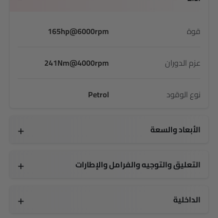
قوة
165hp@6000rpm
عزم الدوران
241Nm@4000rpm
نوع الوقود
Petrol
الأبعاد والسعة
4900 MM
1865 MM
1865 MM
2850 MM
78 L
7 seats
التعليق والتوجيه والفرامل والإطارات
255/65 R17
17 Inch
الداخلية
7 Inch