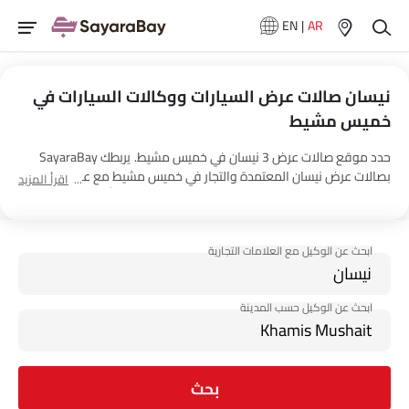
EN
|
AR
نيسان صالات عرض السيارات ووكالات السيارات في
خميس مشيط
حدد موقع صالات عرض 3 نيسان في خميس مشيط. يربطك SayaraBay
بصالات عرض نيسان المعتمدة والتجار في خميس مشيط مع عنوانهم
اقرأ المزيد
ومعلومات الاتصال الكاملة. لمزيد من المعلومات حول أسعار السيارات
نيسان والعروض وخيارات EMI واختبار القيادة، اتصل بالوكلاء المذكورين
أدناه في خميس مشيط.
بحث