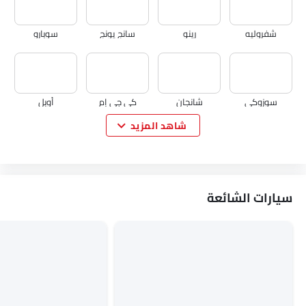
شفروليه
رينو
سانج يونج
سوبارو
سوزوكي
شانجان
كي جي إم
أوبل
شاهد المزيد
سيتروين
اكيورا
جاك
تيسلا
سيارات الشائعة
دبليو موتورز
دورسن
ماهيندرا