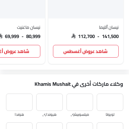
نيسان ألتيما
نيسان ماغنيت
SAR 69,999 - 80,999
SAR 112,700 - 141,500
شاهد عروض أغسطس
شاهد عروض 
وكلاء ماركات أخرى في Khamis Mushait
تويوتا
ميتسوبيشي
هيونداي
هوندا