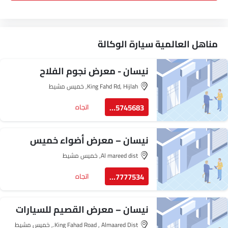
مناهل العالمية سيارة الوكالة
نيسان - معرض نجوم الفلاح
King Fahd Rd, Hijlah, خميس مشيط
505745683
اتجاه
نيسان – معرض أضواء خميس
مشيط للسيارات
Al mareed dist, خميس مشيط
557777534
اتجاه
نيسان – معرض القصيم للسيارات
King Fahad Road , Almaared Dist., خميس مشيط