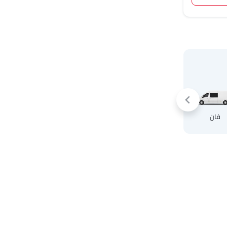
كروس أوفر
فان