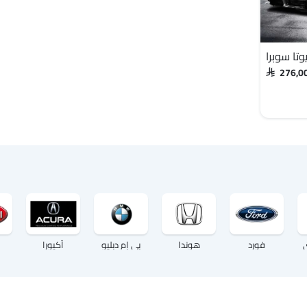
وتا سوبرا
SAR 276,0
فورد
هوندا
بي إم دبليو
أكيورا