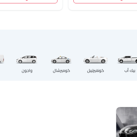
بيك أب
كونفيرتيبل
كوميرشال
واجون