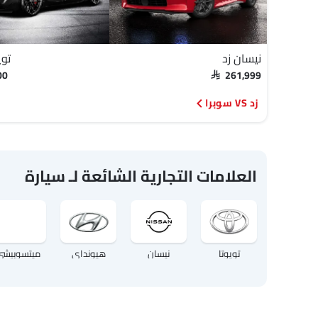
نيسان زد
توي
00
SAR 261,999
زد VS سوبرا
العلامات التجارية الشائعة لـ سيارة
تويوتا
نيسان
هيونداي
ميتسوبيشي