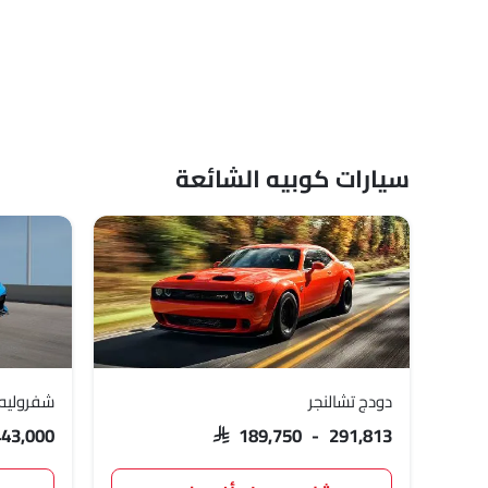
سيارات كوبيه الشائعة
دودج تشالنجر
شفروليه
443,000
SAR 189,750 - 291,813