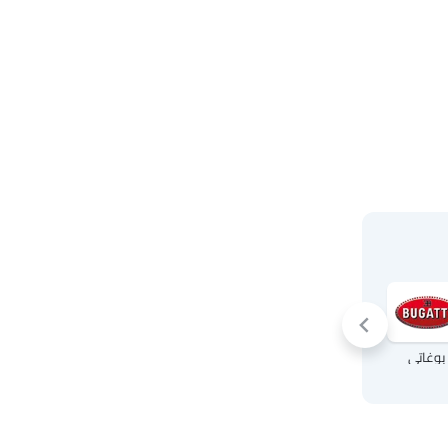
بوغاتي
كرايسلر
Mc Laren
أوبل