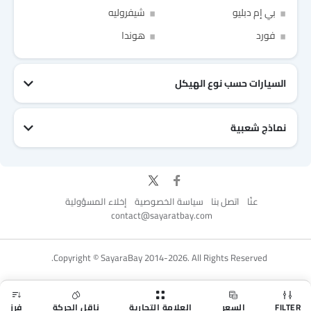
بي إم دبليو
شيفروليه
Link Your Facebook Account
Link Your Google Account
فورد
هوندا
السيارات حسب نوع الهيكل
of Cardekho SEA
الخصوصية
سياسة
and
شروط الاستخدام
I have read and agree to the
نماذج شعبية
جيتور T2
نيسان Patrol 2025
تويوتا Fortuner
إم جي 5 2025
هيونداي Tucson
فورد Taurus
تويوتا Hiace 2025
تويوتا Yaris
إم جي RX9
إيسوزو D-Max
عنّا
اتصل بنا
سياسة الخصوصية
إخلاء المسؤولية
contact@sayaratbay.com
for Better Experience & Regular updates
Copyright © SayaraBay 2014-2026. All Rights Reserved.
المعلومات الشخصية
FILTER
السعر
العلامة التجارية
ناقل الحركة
فرز