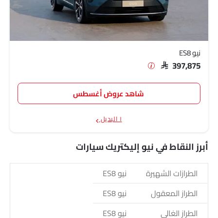
نيو ES8
SAR 397,875
شاهد عروض أغسطس
١ البديل
أبرز النقاط في نيو إليكتريك سيارات
الطرازات الشهيرة
نيو ES8
الطراز المعقول
نيو ES8
الطراز الغالي
نيو ES8