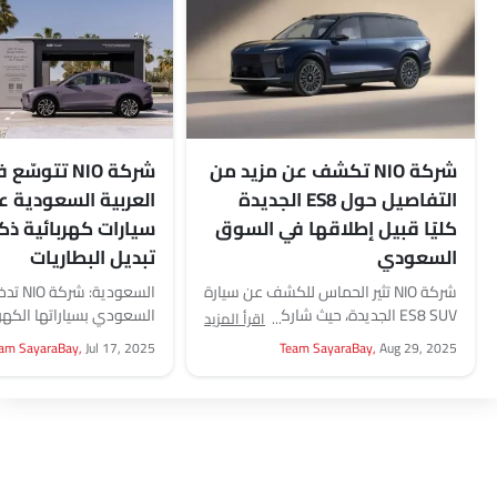
شركة NIO تكشف عن مزيد من
شركة NIO تتو
التفاصيل حول ES8 الجديدة
العربية السعودية ع
كليًا قبيل إطلاقها في السوق
سيارات كهربائية ذك
السعودي
تبديل البطاريات
شركة NIO تثير الحماس للكشف عن سيارة
السعودية
ES8 SUV الجديدة، حيث شاركت مؤخرًا
السعودي بسياراتها الكهربا
اقرأ المزيد
صورًا للتصميم وبعض المواصفات
وتقنية تبديل البطاريات، 
am SayaraBay,
Jul 17, 2025
Team SayaraBay,
Aug 29, 2025
الرئيسية قبيل الإطلاق...
المتكاملة المدعومة بالتق
شركة NIO سياراتها...