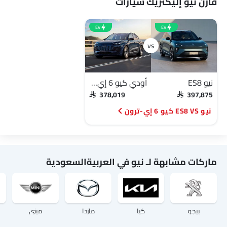
قارن نيو إليكتريك سيارات
EV
EV
نيو ES8
أودي كيو 6 إي-ترون
SAR 378,019
SAR 397,875
نيو ES8 VS كيو 6 إي-ترون
ماركات مشابهة لـ نيو في العربيةالسعودية
بيجو
كيا
مازدا
ميني