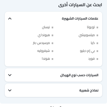
ابحث عن السيارات أخرى
علامات السيارات الشهيرة
Link Your Facebook Account
تويوتا
نيسان
Link Your Google Account
ميتسوبيشي
هيونداي
كيا
مرسيدس-بنز
بي إم دبليو
شيفروليه
فورد
هوندا
SEA
of Cardekho
سياسة الخصوصية
and
شروط الاستخدام
I have read and agree to the
السيارات حسب نوع الهيكل
نماذج شعبية
جيتور T2
نيسان Patrol 2025
تويوتا Fortuner
إم جي 5 2025
هيونداي Tucson
فورد Taurus
تويوتا Hiace 2025
تويوتا Yaris
إم جي RX9
إيسوزو D-Max