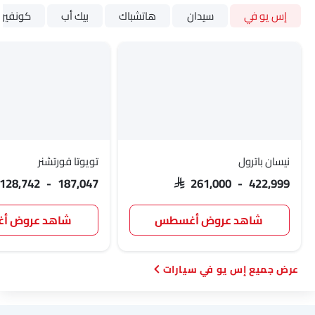
إس يو في
سيدان
هاتشباك
بيك أب
كونفيرت
نيسان باترول
تويوتا فورتشنر
 128,742 - 187,047
SAR 261,000 - 422,999
شاهد عروض أغسطس
شاهد عروض 
إس يو في سيارات