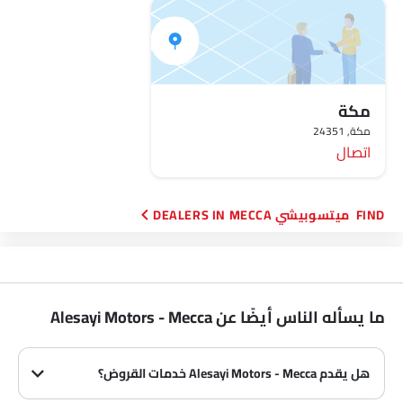
مكة
مكة, 24351
اتصال
FIND ميتسوبيشي DEALERS IN MECCA
ما يسأله الناس أيضًا عن Alesayi Motors - Mecca
هل يقدم Alesayi Motors - Mecca خدمات القروض؟
نعم، يقدم Alesayi Motors - Mecca خدمات القروض مع عروض دفع مقدمة وأقساط شهرية مثيرة.