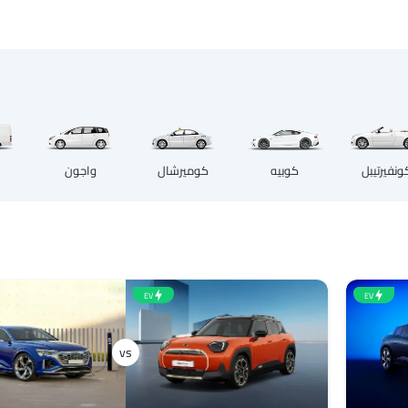
كوبيه
ونفيرتيبل
كوميرشال
واجون
EV
EV