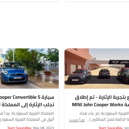
بتجربة الإثارة - تم إطلاق
سيارة per Convertible S
مجموعة MINI John Cooper Works
تجلب الإثارة إلى المملكة ا
 كليًا في المملكة العربية
السعودية باللون الأزرق ال
لعربية السعودية: تم بناء هذه
المملكة العربية السعودية: يبدأ 
ية
الرائعة لمنح السائقين تجربة جديدة
أنيق في المملكة العربية السعودي
اقرأ المزيد
ًا وراء عجلة القيادة. تشتمل خيارات
MINI Cooper Convertible S، التي تجمع بين...
Team SayaraBay,
May 08, 2025
Team SayaraBay,
Ju