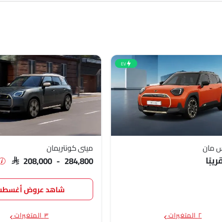
SAR 208
EV
س مان
ميني كونتريمان
يبًا
SAR 208,000 - 284,800
شاهد عروض أغسط
٢ المتغيرات
٣ المتغيرات