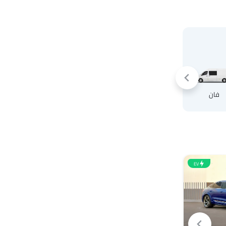
كروس أوفر
فان
EV