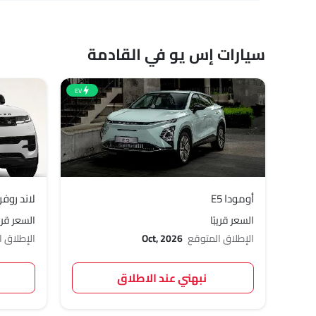
سيارات إس يو في القادمة
EV
أومودا E5
لاند روفر 
السعر قريبًا
السعر قريب
الإطلاق المتوقع
Oct, 2026
الإطلاق 
نبهني عند الاطلاق