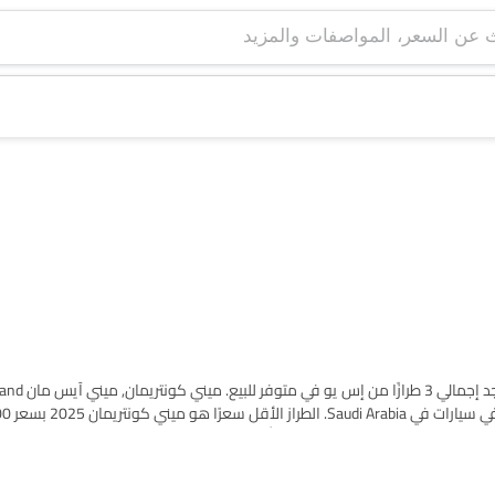
مان إلكتريك are هي 
نتريمان 2025 بسعر SAR 284,800. يرجى اختيار طرازات سيارات المطلوبة من القائمة أدناه لمعرفة قائمة الأسعار الكاملة 