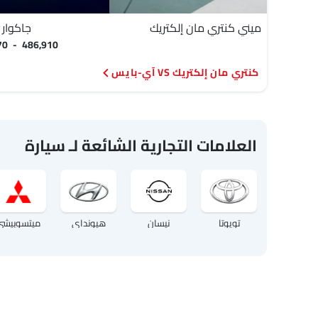
ميني كنتري مان إلكتريك
جاكوار
370 - 486,910
كنتري مان إلكتريك VS آي-بايس
العلامات التجارية الشائعة لـ سيارة
تويوتا
نيسان
هيونداي
ميتسوبيشي