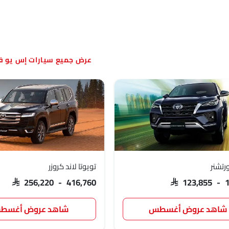
سيارات إس يو ف
رتشنر
تويوتا لاند كروزر
SAR 256,220 - 416,760
SAR 123,855 - 
شاهد عروض أغسطس
شاهد عروض أغسط