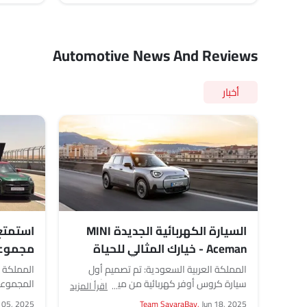
Automotive News And Reviews
أخبار
السيارة الكهربائية الجديدة MINI
استمتع 
Aceman - خيارك المثالي للحياة
اليومية والأنشطة الخارجية
الجديدة
المملكة العربية السعودية: تم تصميم أول
المملكة ا
السعود
سيارة كروس أوفر كهربائية من ميني لأكثر من
المجموعة 
اقرأ المزيد
مجرد شوارع المدينة. تحتوي سيارة MINI...
ومثيرة حق
n 05, 2025
Team SayaraBay,
Jun 18, 2025