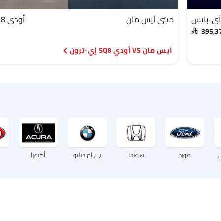
 آي-بايس
ميني آيس مان
أودي SQ8 إي-ترون
SAR 395,
آيس مان VS أودي SQ8 إي-ترون
فورد
هوندا
بي إم دبليو
أكيورا