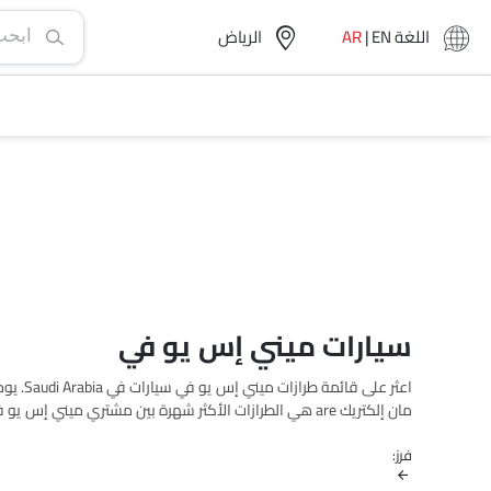
اللغة
EN
|
AR
الرياض‎
سيارات ميني إس يو في
والأغلى هو ميني كو
فرز:
الفئات، المواصفات، الصور، استهلاك الوقود والمراجعات.