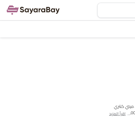
اعثر على قائمة طرازات ميني إس يو في سيارات في Saudi Arabia. يوجد إجمالي 3 طرازًا من إس يو في متوفر للبيع. ميني كونتريمان, ميني آيس مان and ميني كنتري
الطرازات الأكثر شهرة بين مشتري ميني إس يو في سيارات في Saudi Arabia. الطراز الأقل سعرًا هو ميني كونتريمان 2025 بسعر SAR 208,000
اقرأ المزيد
في مدينتك، العروض،