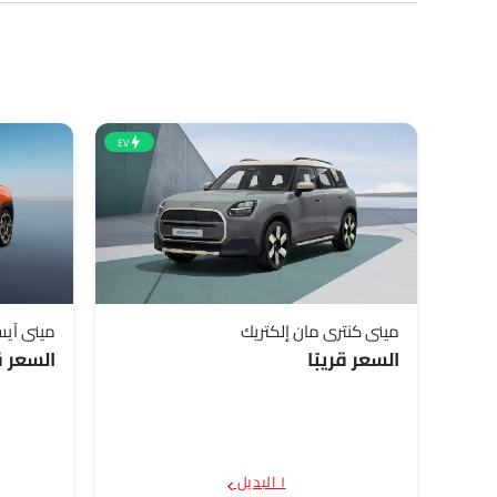
نماذج ميني
قائمة الأسعار
ميني كونتريمان
,000 - 284,800
EV
ميني كنتري مان إلكتريك
ميني آي
السعر قريبًا
السعر قر
١ البديل