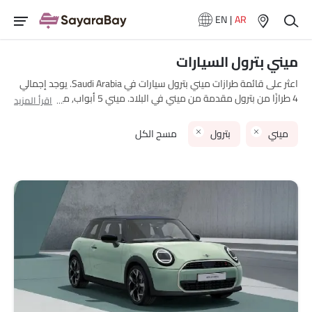
EN
|
AR
ميني بترول السيارات
اعثر على قائمة طرازات ميني بترول سيارات في Saudi Arabia. يوجد إجمالي
4 طرازًا من بترول مقدمة من ميني في البلاد. ميني 5 أبواب, ميني
اقرأ المزيد
كونتريمان, ميني كونفرتيبل and ميني كوبر are هي الأكثر شهرة بين
مشتري ميني بترول سيارات في Saudi Arabia. الطراز الأقل سعرًا هو ميني
ميني
بترول
مسح الكل
5 أبواب 2025 بسعر SAR 155,250 والأغلى هو ميني كونتريمان 2025
بسعر SAR 284,800. يرجى اختيار طرازات سيارات المطلوبة من القائمة
أدناه لمعرفة قائمة الأسعار الكاملة في مدينتك، العروض، الفئات،
المواصفات، الصور، استهلاك الوقود والمراجعات.
نماذج ميني
قائمة الأسعار
ميني كوبر
SAR 155,250 - 188,945
ميني كونتريمان
SAR 208,000 - 284,800
ميني 5 أبواب
SAR 155,250