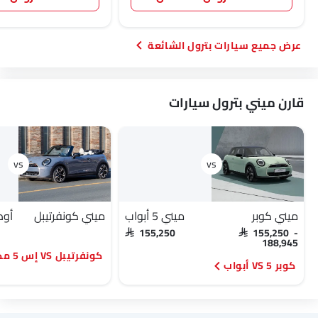
سيارات بترول الشائعة
قارن ميني بترول سيارات
ميني كوبر
ميني 5 أبواب
ميني كونفرتيبل
SAR 155,250
SAR 155,250 -
188,945
كونفرتيبل VS إس 5 مكشوفة
كوبر VS 5 أبواب