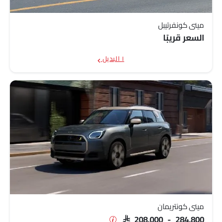
ميني كونفرتيبل
السعر قريبًا
١ البديل
ميني كونتريمان
SAR 208,000 - 284,800