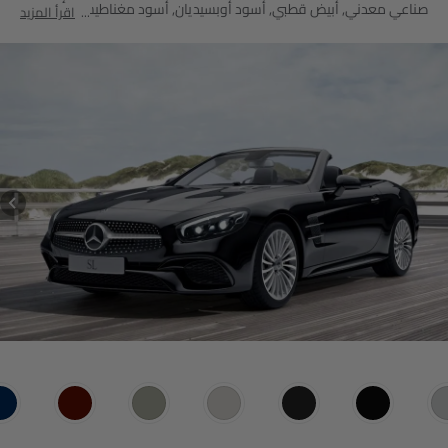
صناعي معدني, أبيض قطبي, أسود أوبسيديان, أسود مغناطيسي, أبيض
اقرأ المزيد
لؤلؤي ماسي تصميمو مشرق, رمادي مانغانيت تصميمو مغنو, أحمر
هياسينث تصميمو معدني, أزرق متألق, فضة إيريديوم, بني دولوميت.