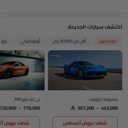
اكتشف سيارات الجديدة.
كونفيرتيبل
أقل من 50,000 ريال
أوتوماتيكي
بترو
شفروليه كورفيت
بي إم دبليو M8
 720,000 - 770,500
SAR 367,200 - 443,000
شاهد عروض أغسطس
شاهد عروض 