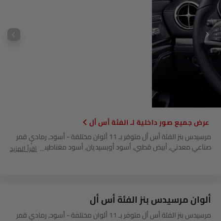
صور داخلية لـ الفئة أس أل
مرسيدس بنز الفئة أس أل متوفر بـ 11 ألوان مختلفة - أسود, رمادي قمر
صناعي معدني, أبيض قطبي, أسود أوبسيديان, أسود مغناطيسي, أبيض
اقرأ المزيد
لؤلؤي ماسي تصميمو مشرق, رمادي مانغانيت تصميمو مغنو, أحمر
هياسينث تصميمو معدني, أزرق متألق, فضة إيريديوم, بني دولوميت.
ألوان مرسيدس بنز الفئة أس أل
مرسيدس بنز الفئة أس أل متوفر بـ 11 ألوان مختلفة - أسود, رمادي قمر