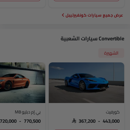
سيارات كونفيرتيبل
Convertible سيارات الشعبية
الشهيرة
كورفيت
بي إم دبليو M8
 720,000 - 770,500
SAR 367,200 - 443,000