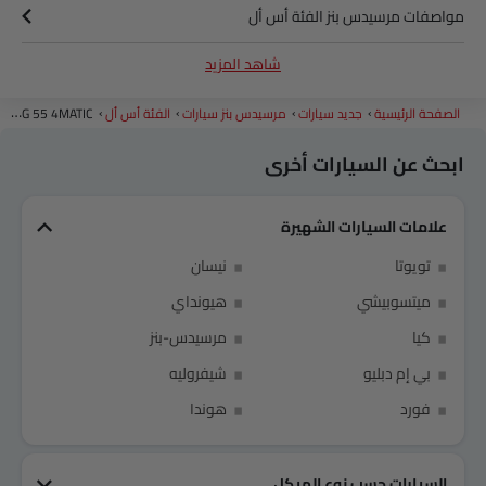
مواصفات مرسيدس بنز الفئة أس أل
شاهد المزيد
ألوان مرسيدس بنز الفئة أس أل
الصفحة الرئيسية
جديد سيارات
مرسيدس بنز سيارات
الفئة أس أل
AMG 55 4MATIC+
وكلاء مرسيدس بنز في الرياض‎
ابحث عن السيارات أخرى
علامات السيارات الشهيرة
Link Your Facebook Account
تويوتا
نيسان
ميتسوبيشي
هيونداي
Link Your Google Account
كيا
مرسيدس-بنز
بي إم دبليو
شيفروليه
فورد
هوندا
of Cardekho SEA
الخصوصية
سياسة
and
شروط الاستخدام
I have read and agree to the
السيارات حسب نوع الهيكل