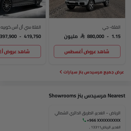
الفئة- جي
الفئة سي أل أس كوبيه
SAR 880,000 - 1.15 مليون
 397,900 - 419,750
شاهد عروض أغسطس
شاهد عروض 
مرسيدس بنز سيارات
Nearest مرسيدس بنز Showrooms
الرياض – الغدير، الطريق الدائري الشمالي
+966 XXXXXXXXXX
الغدير, الرياض‎, 13311