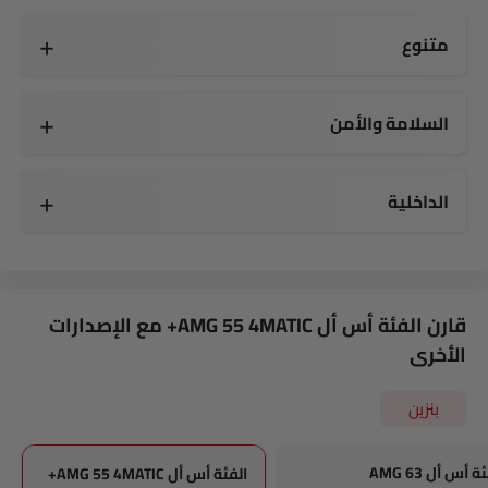
متنوع
مقياس تعدد الرحلات الإلكتروني
السلامة والأمن
توزيع قوة الفرامل إلكترونيًا (EBD)
أجهزة استشعار وقوف السيارات
أحزمة المقاعد الأمامية القابلة للتعديل في الارتفاع
الداخلية
قارن الفئة أس أل AMG 55 4MATIC+ مع الإصدارات
الأخرى
بنزين
ة أس أل AMG 63
الفئة أس أل AMG 55 4MATIC+