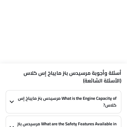
أسئلة وأجوبة مرسيدس بنز مايباخ إس كلاس
(الأسئلة الشائعة)
What is the Engine Capacity of مرسيدس بنز مايباخ إس
كلاس?
(0)
The مرسيدس بنز مايباخ إس كلاس is powered by a 3998 cc and 5998 cc producing 503Hp and 612Hp of maximum power and maximum torque of 700Nm and 900nm .
What are the Safety Features Available in مرسيدس بنز