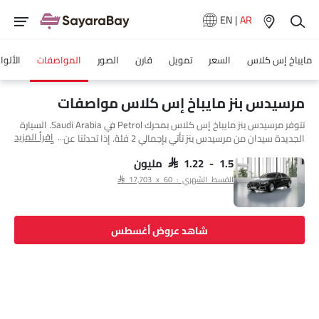
EN
|
AR
مايباخ إس كلاس
السعر
تمويل
قارن
الصور
المواصفات
الألوا
مرسيدس بنز مايباخ إس كلاس مواصفات
تتوفر مرسيدس بنز مايباخ إس كلاس بمحرك Petrol في Saudi Arabia. السيارة
اقرأ المزيد
الجديدة سيدان من مرسيدس بنز تأتي بإجمالي 2 فئة. إذا تحدثنا عن مواصفات
محرك مرسيدس بنز مايباخ إس كلاس فإن سعة المحرك Petrol هي 5998 cc.
تتوفر مايباخ إس كلاس بناقل حركة Automatic. وأيضًا، بناءً على الفئة ونوع
SAR 1.22 - 1.5 مليون
الوقود، يبلغ استهلاك الوقود للسيارة مايباخ إس كلاس 10.2 kmpl. السيارة
القسط الشهري : SAR 17,703 x 60
مايباخ إس كلاس هي 5 و4 مقاعد سيدان وتبلغ طولها 5469 MM وعرضها
1921 MM وقاعدة عجلاتها 3396 MM.
شاهد عروض أغسطس