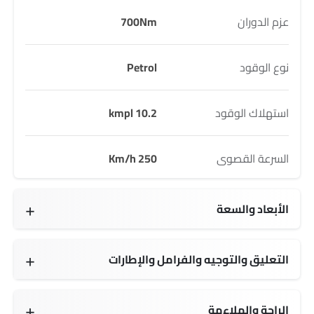
عزم الدوران
700Nm
نوع الوقود
Petrol
استهلاك الوقود
10.2 kmpl
السرعة القصوى
250 Km/h
الأبعاد والسعة
5469 MM
1921 MM
1510 MM
3396 MM
505 L
76 L
5 seats
التعليق والتوجيه والفرامل والإطارات
21 Inch
الراحة والملاءمة