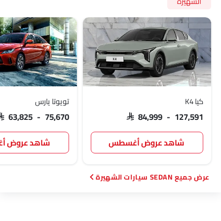
الشهيرة
مقعد السائق الكهربائي
حول مشاهدة مراقب
مساعدة تتبع المسار
طفاية حريق
حقيبة إسعافات أولية
مفتاح عن بُعد
عجلة احتياطية
الانبعاثات
كيا K4
تويوتا يارس
SAR 63,825 - 75,670
SAR 84,999 - 127,591
شاهد عروض أغسطس
شاهد عروض 
SEDAN سيارات الشهيرة