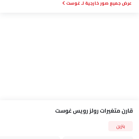
صور خارجية لـ غوست
قارن متغيرات رولز رويس غوست
بنزين