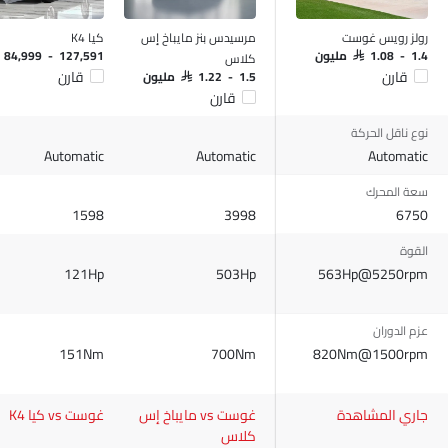
التحكم التلقائي في المناخ
سيطرة على جودة الهواء
رولز رويس غوست
مرسيدس بنز مايباخ إس
كيا K4
نوافذ كهربائية أمامية
كلاس
SAR 1.08 - 1.4 مليون
R 84,999 - 127,591
قارن
قارن
نوافذ كهربائية خلفية
SAR 1.22 - 1.5 مليون
قارن
ضوء تحذير منخفض من الوقود
مقاعد قابلة للتعديل
نوع ناقل الحركة
Automatic
مسند رأس المقعد الخلفي
Automatic
Automatic
دعم المقعد القطني
سعة المحرك
مقاعد جلدية
1598
3998
6750
حاسوب على متن الطائرة.
القوة
حاملات الأكواب-أمامية
121Hp
503Hp
563Hp@5250rpm
حامل زجاجة
مصباح القراءة الخلفي
ضوء الجذع
عزم الدوران
151Nm
700Nm
820Nm@1500rpm
مرآة الزينة
نظام منع انغلاق المكابح
قفل مركزي
جاري المشاهدة
غوست vs مايباخ إس
غوست vs كيا K4
أقفال أمان للأطفال
كلاس