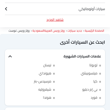
سيارات أوتوماتيكي
شاهد المزيد
سيارات بترول
الصفحة الرئيسية
جديد سيارات
رولز رويس العربيةالسعودية
رولز رويس غوست
سيارات 3000 سى سى وما فوق
ابحث عن السيارات أخرى
علامات السيارات الشهيرة
Link Your Facebook Account
تويوتا
نيسان
ميتسوبيشي
هيونداي
Link Your Google Account
كيا
مرسيدس-بنز
بي إم دبليو
شيفروليه
فورد
هوندا
of Cardekho SEA
الخصوصية
سياسة
and
شروط الاستخدام
I have read and agree to the