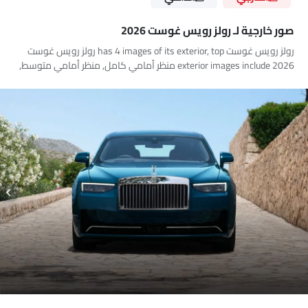
صور خارجية لـ رولز رويس غوست 2026
رولز رويس غوست has 4 images of its exterior, top رولز رويس غوست
2026 exterior images include منظر أمامي كامل, منظر أمامي متوسط,
مصباح خلفي, عجلة.