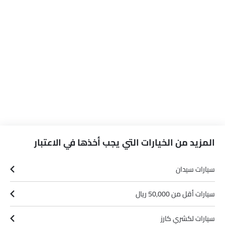
مساعدة البدء على التلال
أقفال أبواب استشعار السرعة
مساعدة تتبع المسار
طفاية حريق
حقيبة إسعافات أولية
مفتاح عن بُعد
عجلة احتياطية
الانبعاثات
المزيد من الخيارات التي يجب أخذها في الاعتبار
سيارات سيدان
سيارات أقل من 50,000 ريال
سيارات لكشري كارز