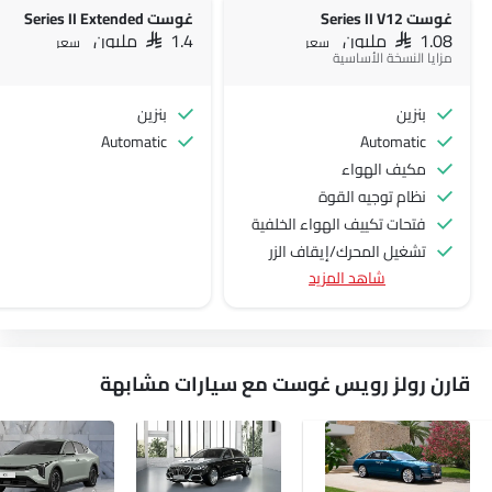
غوست Series II V12
غوست Series II Extended
SAR 1.08 مليون
SAR 1.4 مليون
سعر
سعر
مزايا النسخة الأساسية
بنزين
بنزين
Automatic
Automatic
مكيف الهواء
نظام توجيه القوة
فتحات تكييف الهواء الخلفية
تشغيل المحرك/إيقاف الزر
شاهد المزيد
منفذ الطاقة الملحق
نظام التحكم في السرعة
عجلة قيادة متعددة الوظائف
الراديو هي AM (تعديل السعة) أو FM (تضمين التردد)،
قارن رولز رويس غوست مع سيارات مشابهة
جبهة المتحدثين
مكبرات الصوت الخلفية
اتصال بلوتوث
المدخل المساعد وUSB