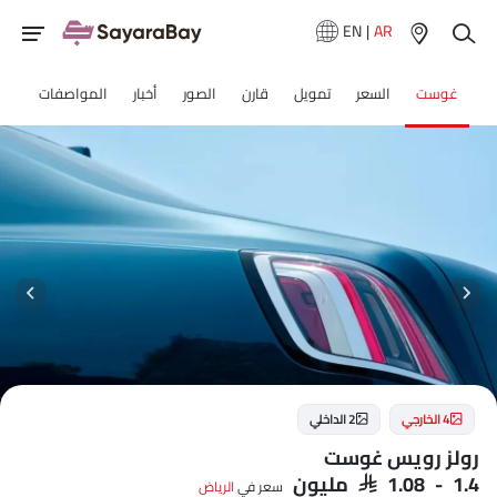
EN
|
AR
غوست
السعر
تمويل
قارن
الصور
أخبار
المواصفات
4 الخارجي
2 الداخلي
رولز رويس غوست
SAR 1.08 - 1.4 مليون
سعر في
الرياض‎