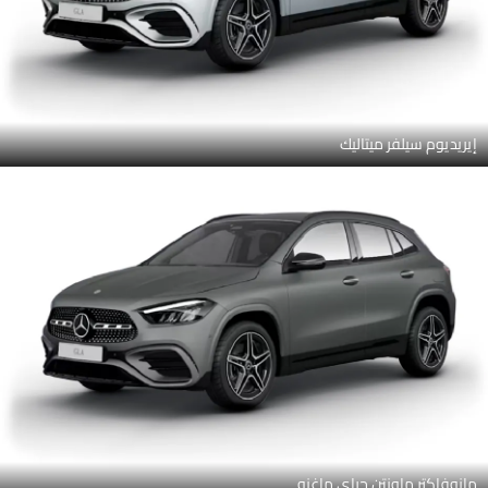
إيريديوم سيلفر ميتاليك
مانوفاكتر ماونتن جراي ماغنو