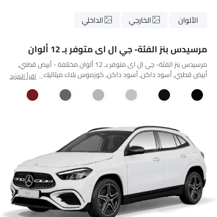
الألوان
الخارجي
الداخلي
مرسيدس بنز الفئة- جي ال اى متوفر بـ 12 ألوان
مرسيدس بنز الفئة- جي ال اى متوفر بـ 12 ألوان مختلفة - أبيض قطبي,
أبيض قطبي, أسود داكن, أسود داكن, كوزموس بلاك ميتاليك, ديجيتال
اقرأ المزيد
وايت ميتاليك, إيريديوم سيلفر ميتاليك, مانوفاكتر ماونتن جراي ماغنو,
مانوفاكتور باتاغونيا ريد ميتاليك, ماونتن غراي ميتاليك, روز جولد ميتاليك,
سبيكترال بلو ميتاليك.