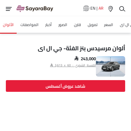
EN
|
AR
 ال اى
السعر
تمويل
قارن
الصور
أخبار
المواصفات
الألوان
ألوان مرسيدس بنز الفئة- جي ال اى
SAR 243,000
القسط الشهري : SAR 3,613 x 60
شاهد عروض أغسطس