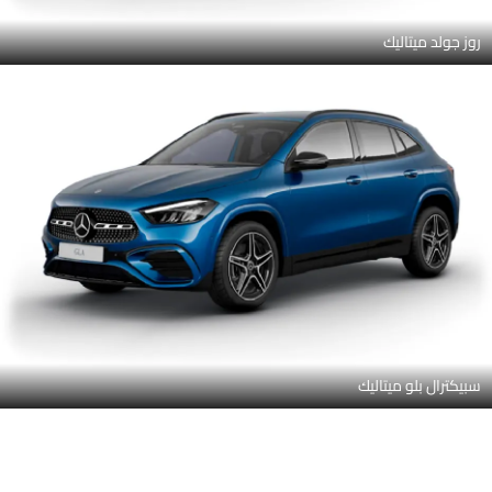
روز جولد ميتاليك
سبيكترال بلو ميتاليك