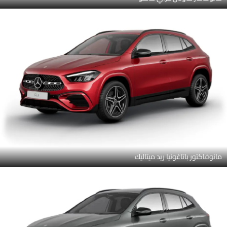
مانوفاكتور باتاغونيا ريد ميتاليك