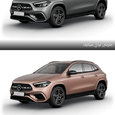
ماونتن غراي ميتاليك