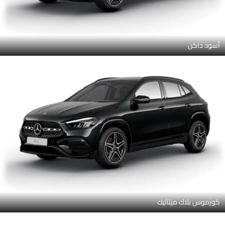
أسود داكن
كوزموس بلاك ميتاليك