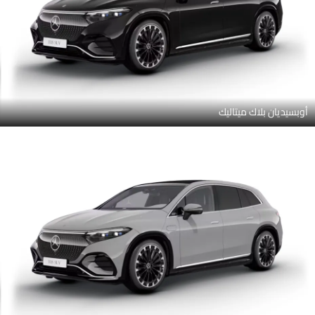
أوبسيديان بلاك ميتاليك