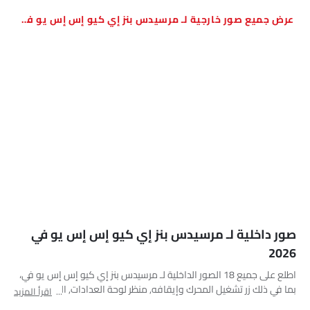
صور خارجية لـ مرسيدس بنز إي كيو إس إس يو في
صور داخلية لـ مرسيدس بنز إي كيو إس إس يو في
2026
اطلع على جميع 18 الصور الداخلية لـ مرسيدس بنز إي كيو إس إس يو في،
بما في ذلك زر تشغيل المحرك وإيقافه, منظر لوحة العدادات, الكونسول
اقرأ المزيد
المركزي, منظر نظام الصوت, فتحات المكيف الأمامية, عجلة القيادة, عداد