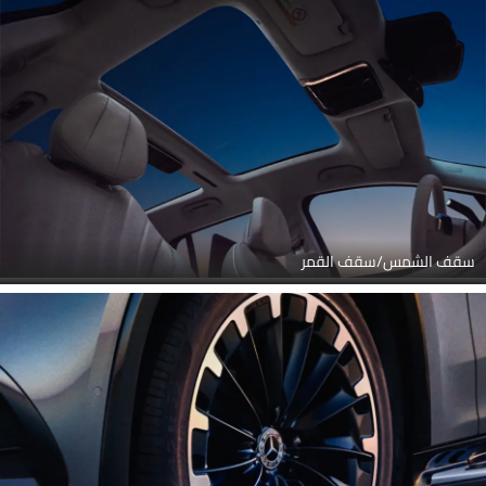
سقف الشمس/سقف القمر