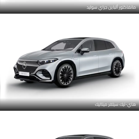
مانفاكتور ألباين جراي سوليد
هاي-تيك سيلفر ميتاليك