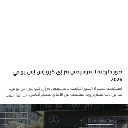
صور خارجية لـ مرسيدس بنز إي كيو إس إس يو في
2026
استكشف جميع 8 الصور الخارجية لـ مرسيدس بنز إي كيو إس إس يو في،
بما في ذلك منظر بزاوية منخفضة من الأمام, مصباح أمامي, مصباح خلفي,
اقرأ المزيد
فتحة السقف/القمرية, عجلة, مصباح الضباب الأمامي, منظر الشبك
الأمامي, الشعار