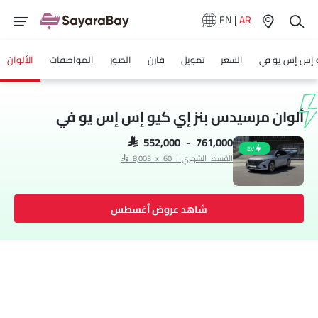
EN
|
AR
 إس إس يو في
السعر
تمويل
قارن
الصور
المواصفات
الألوان
ألوان مرسيدس بنز إي كيو إس إس يو في
SAR 552,000 - 761,000
EV
القسط الشهري : SAR 8,003 x 60
شاهد عروض أغسطس