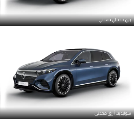
بني مخملي معدني
سوليديت أزرق معدني