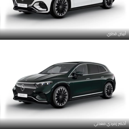
أبيض قطبي
أخضر زمردي معدني