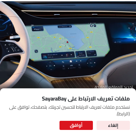
Link Your Google Account
SEA
of Cardekho
سياسة الخصوصية
and
شروط الاستخدام
I have read and agree to the
تحديد المواقع للملاحة
ملفات تعريف الارتباط على SayaraBay
نستخدم ملفات تعريف الارتباط لتحسين تجربتك. بتصفحك، توافق على
for Better Experience & Regular updates
{الرابط}.
المعلومات الشخصية
إلغاء
أوافق