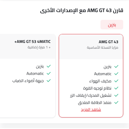
قارن AMG GT 43 مع الإصدارات الأخرى
بنزين
AMG GT 53 4MATIC+
AMG GT 43
+ 1 ميزة إضافية
مزايا النسخة الأساسية
بنزين
بنزين
Automatic
Automatic
جبهة أضواء الضباب
مكيف الهواء
نظام توجيه القوة
تشغيل المحرك/إيقاف الزر
منفذ الطاقة الملحق
شاهد المزيد
نظام التحكم في السرعة
عجلة قيادة متعددة الوظائف
مشغل الأقراص المدمجة