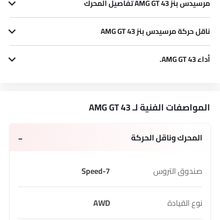
مرسيدس بنز AMG GT 43 تفاصيل المحرك
يتم تشغيل متغير AMG GT 43 بواسطة محرك 3998 cc بترول، أسطوانة مضمّنة 8 4 صمام DOHC.
ناقل حركة مرسيدس بنز AMG GT 43
يتم إقران AMG GT 43 مع ناقل الحركة 7-Speed Automatic.
أداء AMG GT 43.
AMG GT 43 3998 cc يقدم462 القوة و 600 Nm لعزم الدوران.
المواصفات الفنية لـ AMG GT 43
المحرك وناقل الحركة
صندوق التروس
7-Speed
نوع القيادة
AWD