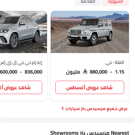
الشهيرة
القادمة
الفئة- جي
إيه إم جي جي إل إي إس
SAR 880,000 - 1.15 مليون
 600,000 - 836,000
شاهد عروض أغسطس
شاهد عروض 
مرسيدس بنز سيارات
Nearest مرسيدس بنز Showrooms