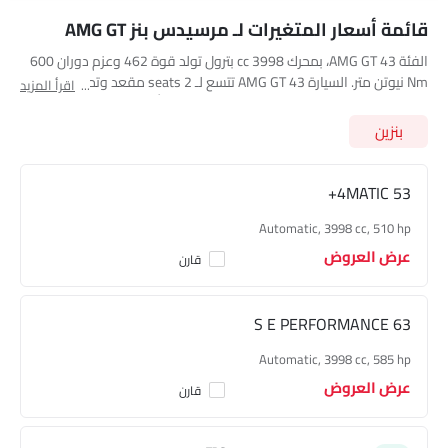
الراديو هي AM (تعديل السعة) أو FM (تضمين التردد)،
قائمة أسعار المتغيرات لـ مرسيدس بنز AMG GT
جبهة المتحدثين
مكبرات الصوت الخلفية
الفئة AMG GT 43، بمحرك 3998 cc بترول تولد قوة 462 وعزم دوران 600
Nm نيوتن متر. السيارة AMG GT 43 تتسع لـ 2 seats مقعد وتحتوي على
الصوت 2DIN المتكامل
اقرأ المزيد
ناقل حركة 7-Speed Automatic. استعرض جميع أسعار الفئات الأخرى لـ
اتصال بلوتوث
مرسيدس بنز AMG GT
أدناه
بنزين
المدخل المساعد وUSB
التحكم التلقائي في المناخ
فتاحة غطاء الوقود عن بعد
53 4MATIC+
فتح صندوق الأمتعة عن بُعد
Automatic, 3998 cc, 510 hp
نوافذ كهربائية أمامية
عرض العروض
ضوء تحذير منخفض من الوقود
قارن
مقاعد قابلة للتعديل
دعم المقعد القطني
63 S E PERFORMANCE
مقاعد جلدية
عمود توجيه قابل للتعديل
Automatic, 3998 cc, 585 hp
حاسوب على متن الطائرة.
عرض العروض
قارن
حاملات الأكواب-أمامية
حامل زجاجة