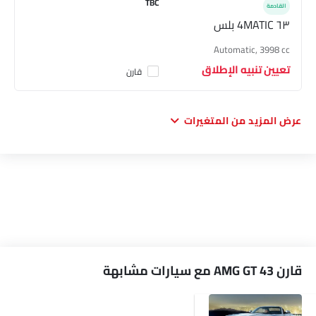
TBC
مرآة الزينة
القادمة
٦٣ 4MATIC بلس
نظام منع انغلاق المكابح
أجهزة استشعار وقوف السيارات
Automatic, 3998 cc
قفل مركزي
تعيين تنبيه الإطلاق
قارن
أقفال أمان للأطفال
وسادة هوائية للسائق
وسادة هوائية للركاب
عرض المزيد من المتغيرات
أحزمة المقاعد الأمامية القابلة للتعديل في الارتفاع
تحذير حزام المقعد
مساعد المكابح
مستشعر التصادم
إنذار ضد السرقة
تحذير من فتح الباب جزئيًا
أشعة التأثير الجانبي
حزم التأثير الأمامي
قارن AMG GT 43 مع سيارات مشابهة
منع تشغيل المحرك
خزان وقود مركّب مركزيا
التحكم في الجر