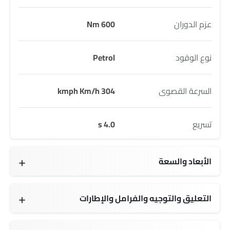
عزم الدوران
600 Nm
نوع الوقود
Petrol
السرعة القصوى
304 kmph Km/h
تسريع
4.0 s
الأبعاد والسعة
4546 mm MM
1939 mm MM
1288 mm MM
2630 mm MM
285 L L
65 L L
2 seats
التعليق والتوجيه والفرامل والإطارات
20 Inch