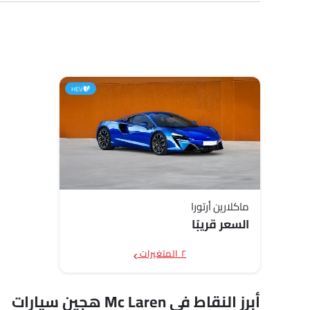
HEV
ماكلارين أرتورا
السعر قريبًا
٢ المتغيرات
أبرز النقاط في Mc Laren هجين سيارات