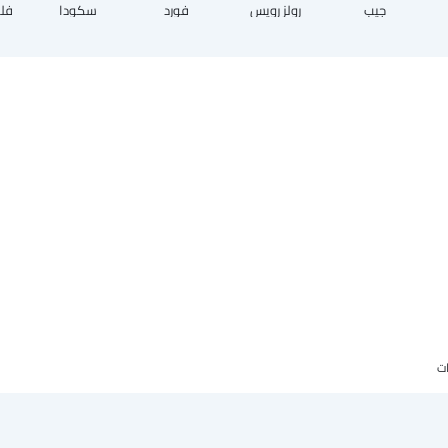
جيب
رولز رويس
فورد
سكودا
فل