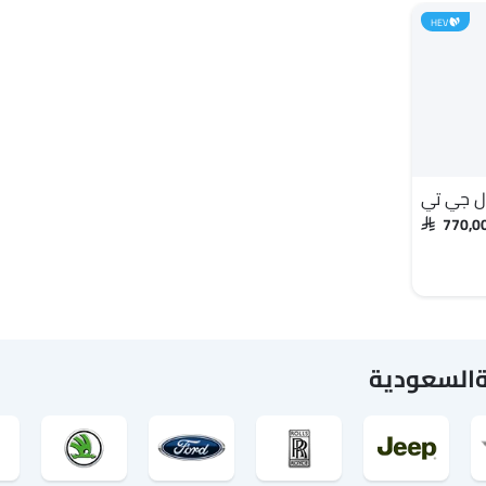
HEV
ال جي تي
SAR 770,