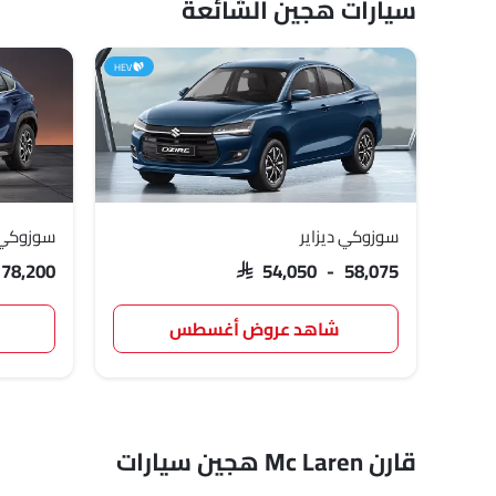
سيارات هجين الشائعة
HEV
سوزوكي ديزاير
سوزوكي
 78,200
SAR 54,050 - 58,075
شاهد عروض أغسطس
قارن Mc Laren هجين سيارات