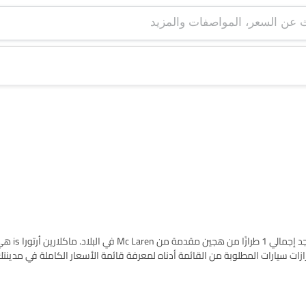
اعثر على قائمة طرازات Mc Laren 
ين سيارات في Saudi Arabia. يرجى اختيار طرازات سيارات المطلوبة من القائمة أدناه لمعرفة قائمة الأسعار الكاملة في 