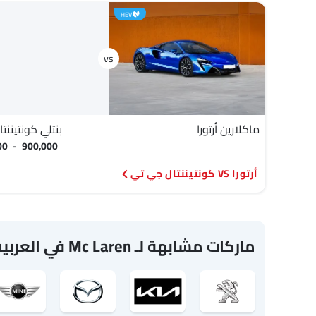
HEV
ماكلارين أرتورا
بنتلي كونتيننت
000 - 900,000
أرتورا VS كونتيننتال جي تي
ماركات مشابهة لـ Mc Laren في العربيةالسعودية