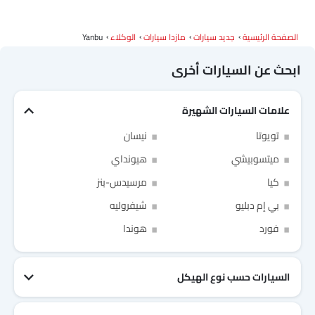
الصفحة الرئيسية
جديد سيارات
مازدا سيارات
الوكلاء
Yanbu
ابحث عن السيارات أخرى
علامات السيارات الشهيرة
Link Your Facebook Account
تويوتا
نيسان
Link Your Google Account
ميتسوبيشي
هيونداي
كيا
مرسيدس-بنز
بي إم دبليو
شيفروليه
فورد
هوندا
SEA
of Cardekho
سياسة الخصوصية
and
شروط الاستخدام
I have read and agree to the
السيارات حسب نوع الهيكل