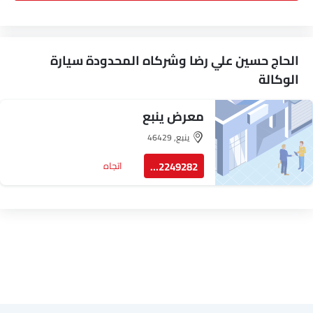
الحاج حسين علي رضا وشركاه المحدودة سيارة
الوكالة
معرض ينبع
ينبع, 46429
122249282
اتجاه