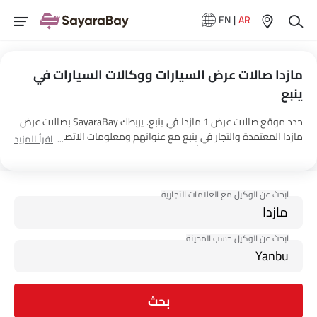
EN
|
AR
مازدا صالات عرض السيارات ووكالات السيارات في
ينبع
حدد موقع صالات عرض 1 مازدا في ينبع. يربطك SayaraBay بصالات عرض
مازدا المعتمدة والتجار في ينبع مع عنوانهم ومعلومات الاتصال الكاملة.
اقرأ المزيد
لمزيد من المعلومات حول أسعار السيارات مازدا والعروض وخيارات EMI
واختبار القيادة، اتصل بالوكلاء المذكورين أدناه في ينبع.
بحث