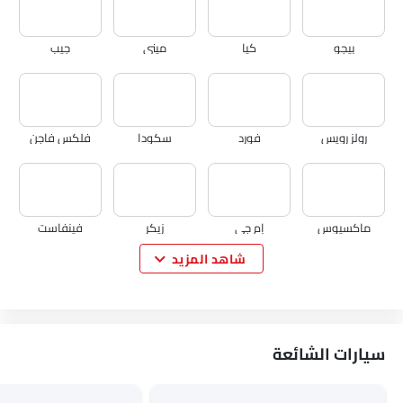
بيجو
كيا
ميني
جيب
رولز رويس
فورد
سكودا
فلكس فاجن
ماكسيوس
إم جي
زيكر
فينفاست
شاهد المزيد
نيو
كايي
فوياه
كوينيجسيج
سيارات الشائعة