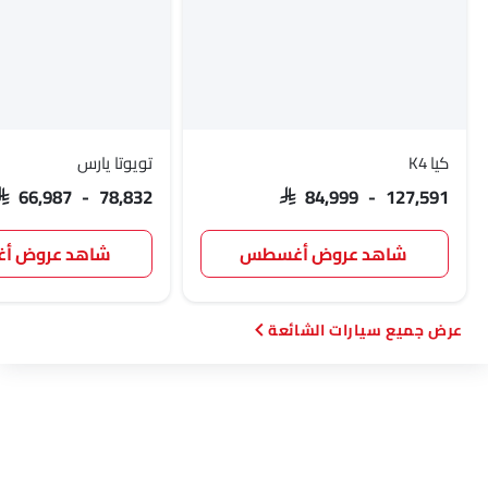
جي إم سي
فيات
ماكلارين
كيا K4
تويوتا يارس
SAR 66,987 - 78,832
SAR 84,999 - 127,591
شاهد عروض أغسطس
شاهد عروض 
سيارات الشائعة