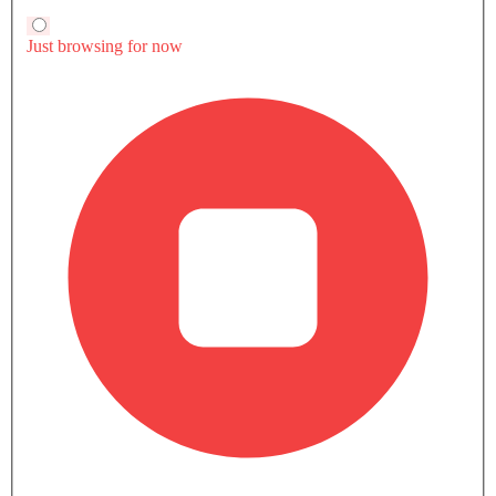
شاشة تعمل باللمس
9 الخارجي
11 الداخلي
15 الألوان
نظام الملاحة
كاميرا خلفية
أقفال باب الطاقة
مسند ذراع للكونسول الوسطي
نوع المصابيح الأمامية
شاحن USB
كاميرا بزاوية 360 درجة
أندرويد أوتو
أبل كاربلاي
صور داخلية لـ إيفيجا
لوتس إيفيجا متوفر بـ 15 ألوان مختلفة - أسود كربوني, أبيض قطبي,
Lapis Blue, أبسلوت بلاك, آردنت جرين, أتوميك ريد, سيرّوس جراي, دارك
اقرأ المزيد