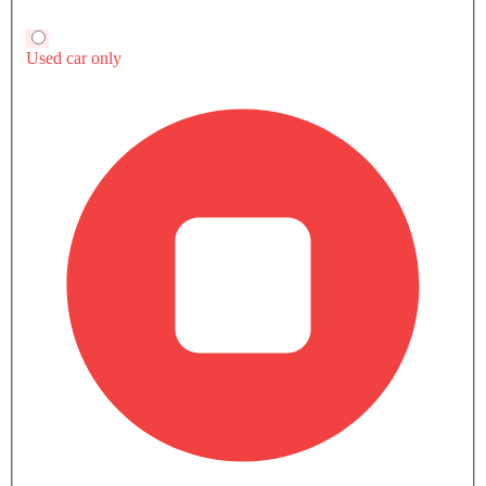
Automatic
مكيف الهواء
نظام توجيه القوة
تشغيل المحرك/إيقاف الزر
منفذ الطاقة الملحق
شاهد المزيد
نظام التحكم في السرعة
عجلة قيادة متعددة الوظائف
مشغل الأقراص المدمجة
الراديو هي AM (تعديل السعة) أو FM (تضمين التردد)،
جبهة المتحدثين
اتصال بلوتوث
المدخل المساعد وUSB
نوافذ كهربائية أمامية
مقاعد قابلة للتعديل
قارن إيفيجا 2000 kW مع سيارات مشابهة
دعم المقعد القطني
حامل زجاجة
EV
نظام منع انغلاق المكابح
قفل مركزي