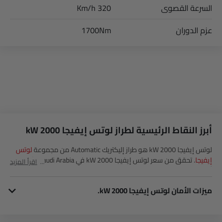
السرعة القصوى
320 Km/h
عزم الدوران
1700Nm
أبرز النقاط الرئيسية لطراز لوتس إيفيجا 2000 kW
لوتس إيفيجا 2000 kW هو طراز إليكتريك Automatic من مجموعة
لوتس
إيفيجا
. تحقق من سعر لوتس إيفيجا 2000 kW في Saudi Arabia. شاهد
اقرأ المزيد
أحدث العروض، الألوان، المراجعات، الصور والمزيد من إيفيجا 2000 kW في
SayaraBay.
ميزات الأمان لوتس إيفيجا 2000 kW.
يحتوي إيفيجا 2000 kW على العديد من ميزات الأمان. وقليل منها قفل مركزي, وسادة هوائية للركاب, أقفال باب الطاقة, وسادة هوائية للسائق, نظام منع انغلاق المكابح, إنذار ضد السرقة, مساعد المكابح, توزيع قوة الفرامل إلكترونيًا (EBD), كاميرا خلفية, تحذير من فتح الباب جزئيًا, نظام التحكم في السرعة, التحكم في الجر و كاميرا بزاوية 360 درجة.