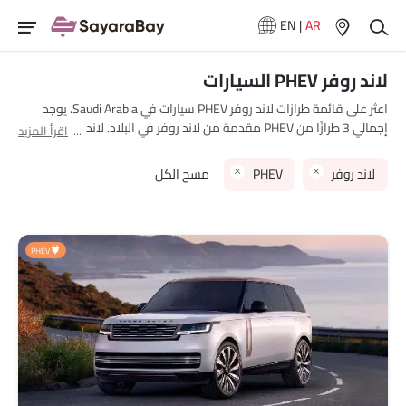
EN
|
AR
لاند روفر PHEV السيارات
اعثر على قائمة طرازات لاند روفر PHEV سيارات في Saudi Arabia. يوجد
إجمالي 3 طرازًا من PHEV مقدمة من لاند روفر في البلاد. لاند روفر رينج
اقرأ المزيد
روفر, لاند روفر ديفندر and لاند روفر رانج روفر سبورت are هي الأكثر شهرة
بين مشتري لاند روفر PHEV سيارات في Saudi Arabia. الطراز الأقل سعرًا
لاند روفر
PHEV
مسح الكل
هو لاند روفر ديفندر 2025 بسعر SAR 275,770 والأغلى هو لاند روفر رينج
روفر 2025 بسعر SAR 1.3 Million. يرجى اختيار طرازات سيارات المطلوبة من
القائمة أدناه لمعرفة قائمة الأسعار الكاملة في مدينتك، العروض، الفئات،
المواصفات، الصور، استهلاك الوقود والمراجعات.
PHEV
نماذج لاند روفر
قائمة الأسعار
SAR 591,500 - 1.3
لاند روفر رينج روفر
مليون
لاند روفر ديفندر
SAR 275,770 - 543,260