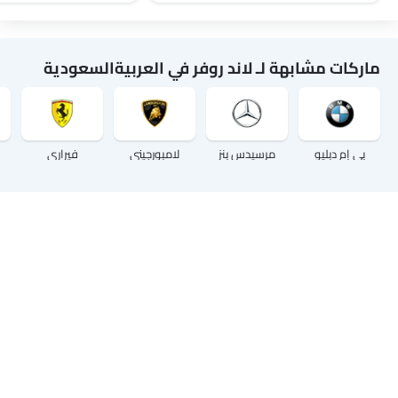
ماركات مشابهة لـ لاند روفر في العربيةالسعودية
بي إم دبليو
مرسيدس بنز
لامبورجيني
فيراري