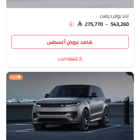
لاند روفر ديفندر
SAR 275,770 - 543,260
شاهد عروض أغسطس
٥ المتغيرات
PHEV