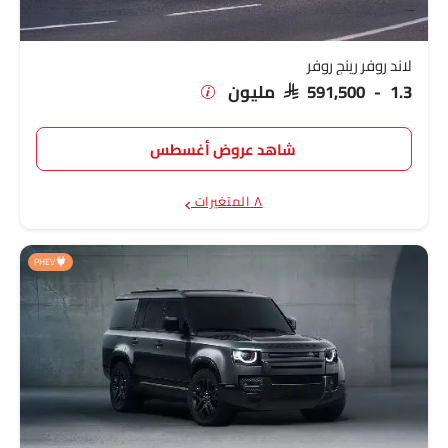
لاند روفر رانج روفر
SAR 466,095 - 1.1
سبورت
مليون
لاند روفر رينج روفر
SAR 591,500 - 1.3 مليون
شاهد عروض أغسطس
٨ المتغيرات
PHEV