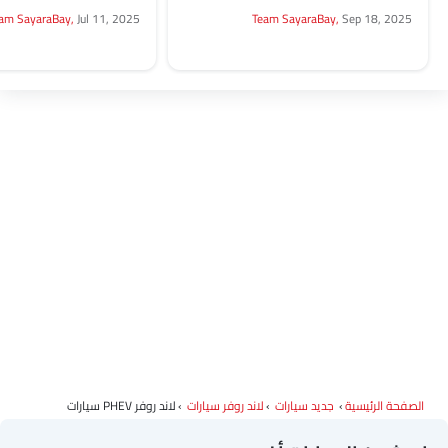
للعائلة المتوسطة بعد المنزل. لذلك، فإن
بالكامل باللون الأسود، ل
am SayaraBay,
Jul 11, 2025
Team SayaraBay,
Sep 18, 2025
شراء...
وأفخم نسخة من رينج...
الصفحة الرئيسية
جديد سيارات
لاند روفر سيارات
لاند روفر PHEV سيارات