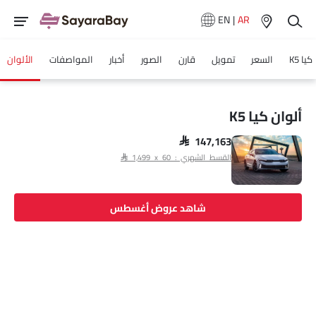
EN
|
AR
كيا K5
السعر
تمويل
قارن
الصور
أخبار
المواصفات
الألوان
ألوان كيا K5
SAR 147,163
القسط الشهري : SAR 1,499 x 60
شاهد عروض أغسطس