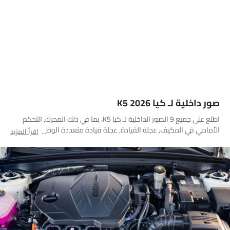
صور داخلية لـ كيا K5 2026
اطلع على جميع 9 الصور الداخلية لـ كيا K5، بما في ذلك المحرك, التحكم
الأمامي في المكيف, عجلة القيادة, عجلة قيادة متعددة الوظائف,
اقرأ المزيد
المقاعد الأمامية, مغير السرعات, منظر مكبرات الصوت, شاشة اللمس, غير
محدد