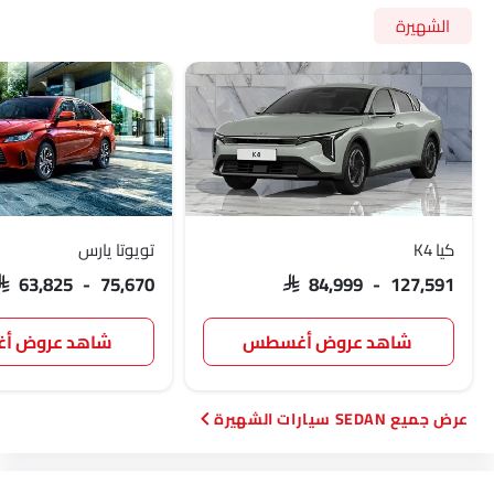
الشهيرة
كيا K4
تويوتا يارس
SAR 63,825 - 75,670
SAR 84,999 - 127,591
شاهد عروض أغسطس
شاهد عروض 
SEDAN سيارات الشهيرة
Link Your Facebook Account