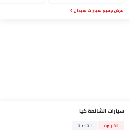
شاحن USB
مقعد تهوية
سيارات سيدان
كاميرا بزاوية 360 درجة
أبل كاربلاي
نظام تثبيت مقاعد الأطفال ISOFIX
كابل شحن محمول
شاشة العرض الرأسية
تحذير النقطة العمياء
نظام تثبيت السرعة التكيفي
عقد تلقائي
أقفال أبواب استشعار السرعة
مقبض معدات جلدية
مقعد السائق الكهربائي
حول مشاهدة مراقب
وسائد هوائية ستائرية
سيارات الشائعة كيا
فرامل وقوف السيارات الكهربائية
مساعدة تتبع المسار
الشهيرة
القادمة
طفاية حريق