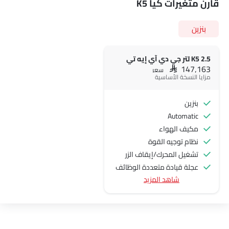
قارن متغيرات كيا K5
بنزين
K5 2.5 لتر جي دي آي إيه تي
SAR 147,163
سعر
مزايا النسخة الأساسية
بنزين
Automatic
مكيف الهواء
نظام توجيه القوة
تشغيل المحرك/إيقاف الزر
عجلة قيادة متعددة الوظائف
شاهد المزيد
الراديو هي AM (تعديل السعة) أو FM (تضمين التردد)،
جبهة المتحدثين
مكبرات الصوت الخلفية
اتصال بلوتوث