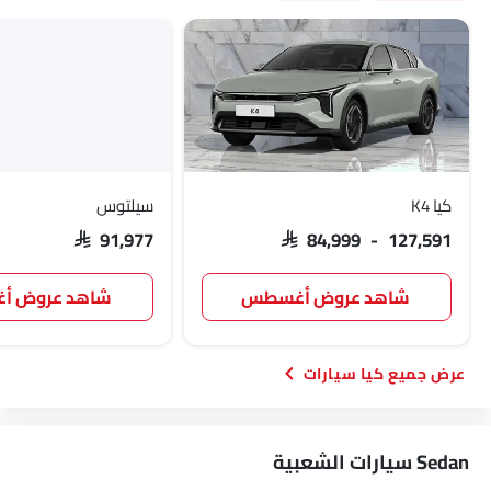
حقيبة إسعافات أولية
مقعد الراكب الكهربائي
شاشة LCD خلفية
عجلة احتياطية
الانبعاثات
كيا K4
سيلتوس
SAR 91,977
SAR 84,999 - 127,591
شاهد عروض أغسطس
شاهد عروض 
كيا سيارات
Sedan سيارات الشعبية