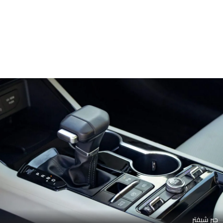
جير شيفتر