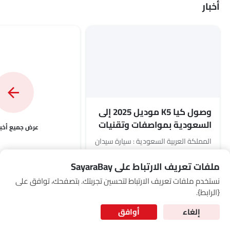
Link Your Google Account
أخبار
SEA
of Cardekho
سياسة الخصوصية
and
شروط الاستخدام
I have read and agree to the
وصول كيا K5 موديل 2025 إلى
السعودية بمواصفات وتقنيات
أخبار
وأسعار محدثة
المملكة العربية السعودية : سيارة سيدان
متوسطة الحجم بتصميم محدث، وخيارات
اقرأ المزيد
هجينة، وتقنيات جديدة، ومجموعة
ملفات تعريف الارتباط على SayaraBay
Team SayaraBay,
Sep 04, 2025
واسعة من الفئات تصل إلى...
نستخدم ملفات تعريف الارتباط لتحسين تجربتك. بتصفحك، توافق على
for Better Experience & Regular updates
{الرابط}.
المعلومات الشخصية
أخبار K5
إلغاء
أوافق