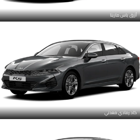
أزرق ياس مارينا
كاد رمادي معدني