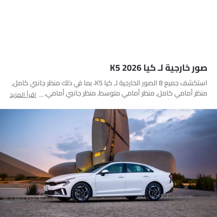
صور خارجية لـ كيا K5 2026
استكشف جميع 8 الصور الخارجية لـ كيا K5، بما في ذلك منظر جانبي كامل,
منظر أمامي كامل, منظر أمامي متوسط, منظر جانبي أمامي, منظر خلفي
اقرأ المزيد
كامل, مصباح أمامي, عجلة, عرض متوسط جانبي خلفي