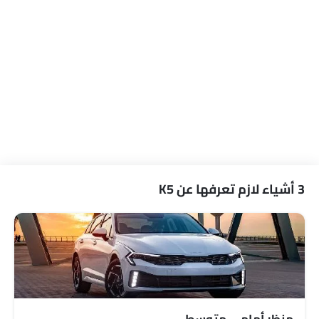
المدخل المساعد وUSB
التحكم التلقائي في المناخ
سيطرة على جودة الهواء
نوافذ كهربائية أمامية
نوافذ كهربائية خلفية
ضوء تحذير منخفض من الوقود
مقاعد قابلة للتعديل
مسند رأس المقعد الخلفي
دعم المقعد القطني
مقاعد جلدية
حاملات الأكواب-أمامية
3 أشياء لازم تعرفها عن K5
حامل زجاجة
نظام منع انغلاق المكابح
قفل مركزي
أقفال أمان للأطفال
وسادة هوائية للسائق
وسادة هوائية للركاب
أحزمة المقاعد الخلفية