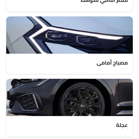
منظر أمامي متوسط
أحزمة المقاعد الأمامية القابلة للتعديل في الارتفاع
تحذير حزام المقعد
تحذير من فتح الباب جزئيًا
مرآة الرؤية الخلفية ليلا ونهارا
جبهة أضواء الضباب
مصابيح أمامية قابلة للتعديل
مرآة الرؤية الخلفية الخارجية قابلة للتعديل كهربائياً
ممسحة استشعار المطر
مصباح أمامي
مزيل ضباب للزجاج الخلفي
عجلات معدنية
مقياس المسافة الرقمي
مدفأة
مقياس تاتشو
مقياس تعدد الرحلات الإلكتروني
عجلة قيادة جلدية
ساعة رقمية
عجلة
ارتفاع مقعد السائق قابل للتعديل
دخول بدون مفتاح