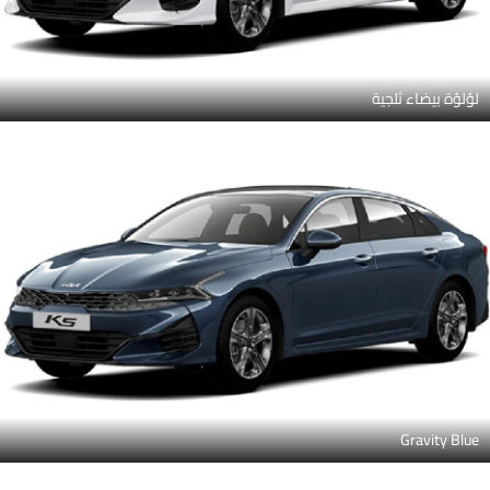
لؤلؤة بيضاء ثلجية
Gravity Blue