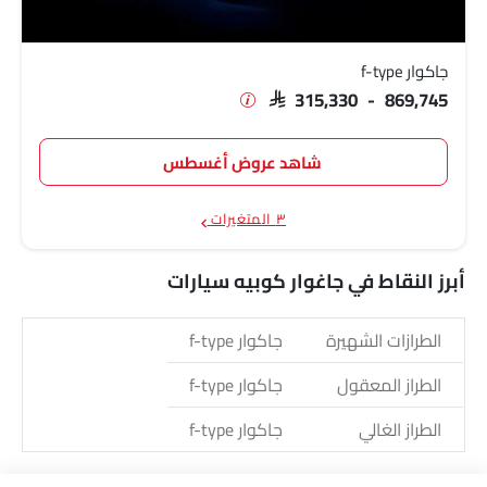
جاكوار f-type
SAR 315,330 - 869,745
شاهد عروض أغسطس
٣ المتغيرات
أبرز النقاط في جاغوار كوبيه سيارات
الطرازات الشهيرة
جاكوار f-type
الطراز المعقول
جاكوار f-type
الطراز الغالي
جاكوار f-type