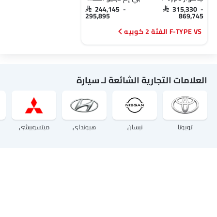
SAR 244,145 -
SAR 315,330 -
295,895
869,745
F-TYPE VS الفئة 2 كوبيه
العلامات التجارية الشائعة لـ سيارة
تويوتا
نيسان
هيونداي
ميتسوبيشي