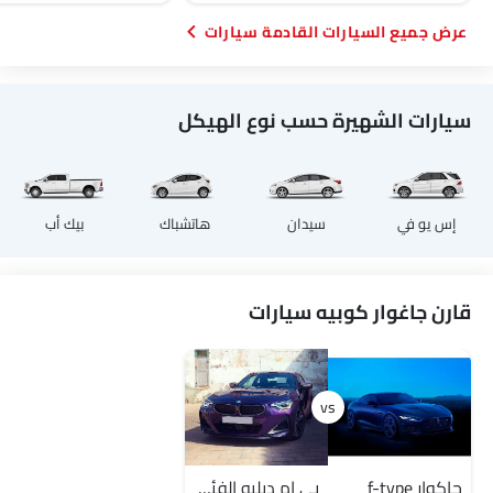
السيارات القادمة سيارات
سيارات الشهيرة حسب نوع الهيكل
إس يو في
سيدان
هاتشباك
بيك أب
قارن جاغوار كوبيه سيارات
جاكوار f-type
بي إم دبليو الفئة 2 كوبيه