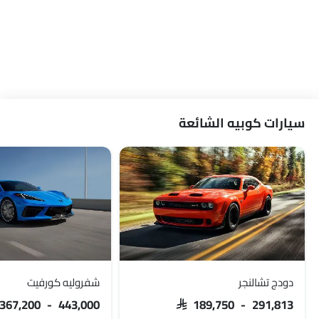
سيارات كوبيه الشائعة
دودج تشالنجر
شفروليه كورفيت
 367,200 - 443,000
SAR 189,750 - 291,813