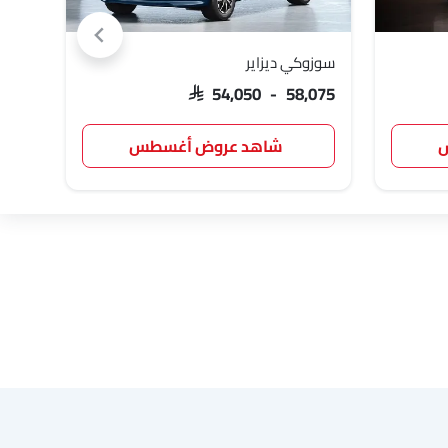
سوزوكي ديزاير
تويوت
,047
SAR 54,050 - 58,075
س
شاهد عروض أغسطس