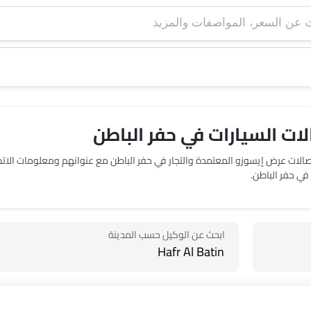
ات السيارات في حفر الباطن
 موقع صالات عرض 1 إيسوزو في حفر الباطن. يربطك SayaraBay بصالات عرض إيسوزو المعتمدة والتجار في حفر الباطن 