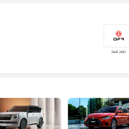
دونج فينج