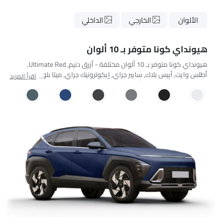
الألوان
الخارجي
الداخلي
هيونداي كونا متوفر بـ 10 ألوان
هيونداي كونا متوفر بـ 10 ألوان مختلفة - أزرق دنيم, Ultimate Red,
أطلس وايت, أبِيس بلاك, سايبر جراي, إيكوترونيك جراي, ميتا بلو, ميراج جرين,
اقرأ المزيد
نيوتيريك ييلو, سولترونيك أورانج.