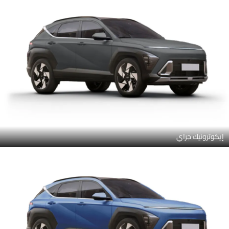
إيكوترونيك جراي