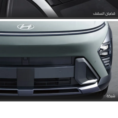
قضبان السقف
شبكة