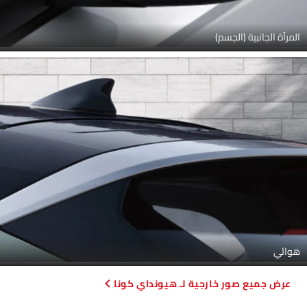
المرآة الجانبية (الجسم)
هوائي
صور خارجية لـ هيونداي كونا