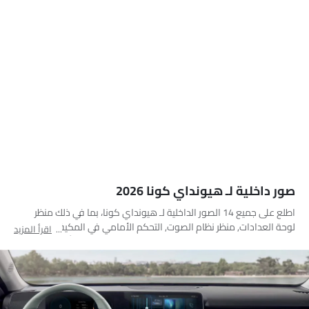
صور داخلية لـ هيونداي كونا 2026
اطلع على جميع 14 الصور الداخلية لـ هيونداي كونا، بما في ذلك منظر
لوحة العدادات, منظر نظام الصوت, التحكم الأمامي في المكيف, عجلة
اقرأ المزيد
القيادة, عداد الدوران, المقاعد الخلفية, مقاعد قابلة للطي, أدوات ضبط
المقعد, الفاصل الأمامي الأوسط, منفذ ملحقات الطاقة, التحكم الخلفي
في المكيف, منظر مكبرات الصوت, مساعدة الركن, التحكم المركزي