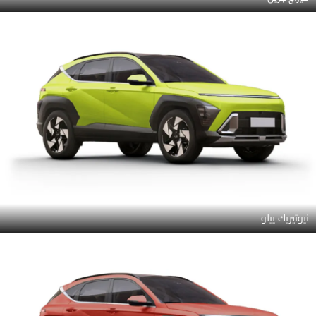
نيوتيريك ييلو