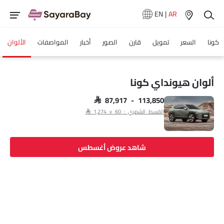
EN
|
AR
كونا
السعر
تمويل
قارن
الصور
أخبار
المواصفات
الألوان
ألوان هيونداي كونا
SAR 87,917 - 113,850
القسط الشهري : SAR 1,274 x 60
شاهد عروض أغسطس