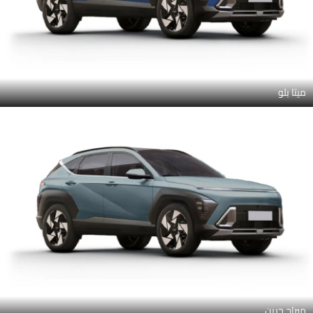
ميتا بلو
ميراج جرين