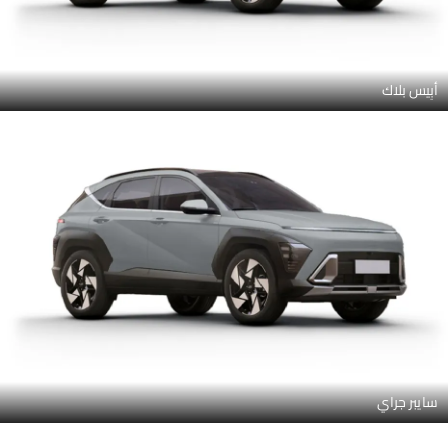
أبِيس بلاك
سايبر جراي