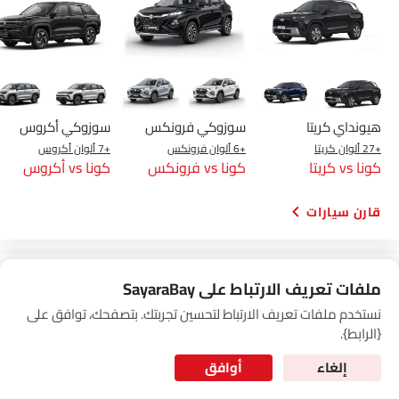
Link Your Google Account
SEA
of Cardekho
سياسة الخصوصية
and
شروط الاستخدام
I have read and agree to the
هيونداي كريتا
سوزوكي فرونكس
سوزوكي أكروس
+27 ألوان كريتا
+6 ألوان فرونكس
+7 ألوان أكروس
كونا vs كريتا
كونا vs فرونكس
كونا vs أكروس
قارن سيارات
قارن متغيرات هيونداي كونا
ملفات تعريف الارتباط على SayaraBay
نستخدم ملفات تعريف الارتباط لتحسين تجربتك. بتصفحك، توافق على
for Better Experience & Regular updates
بنزين
{الرابط}.
المعلومات الشخصية
إلغاء
أوافق
كونا 2.0 لتر فليت
SAR 99,187
SAR 87,917
سعر
سعر