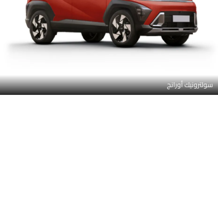
سولترونيك أورانج