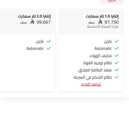
إلنترا 1.5 لتر سمارت
إلنترا 2.0 لتر سمارت
SAR 99,667
SAR 97,750
سعر
سعر
مزايا النسخة الأساسية
بنزين
بنزين
Automatic
Automatic
مكيف الهواء
نظام توجيه القوة
منفذ الطاقة الملحق
نظام التحكم في السرعة
شاهد المزيد
عجلة قيادة متعددة الوظائف
الراديو هي AM (تعديل السعة) أو FM (تضمين التردد)،
جبهة المتحدثين
مكبرات الصوت الخلفية
اتصال بلوتوث
المدخل المساعد وUSB
سيطرة على جودة الهواء