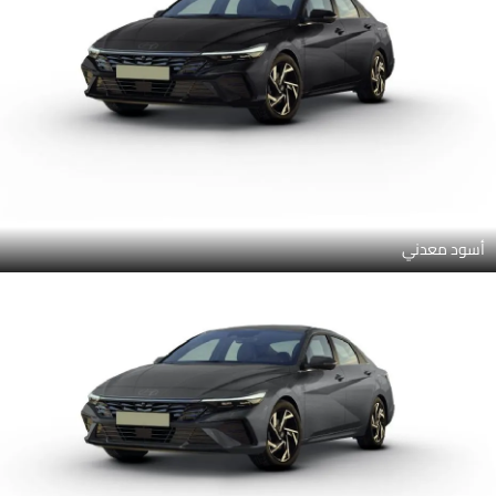
أسود معدني