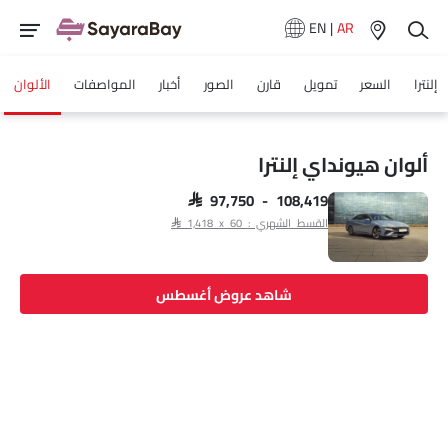
EN
|
AR
إلنترا
السعر
تمويل
قارن
الصور
أخبار
المواصفات
الألوان
ألوان هيونداي إلنترا
SAR 97,750 - 108,419
القسط الشهري : SAR 1,418 x 60
شاهد عروض أغسطس