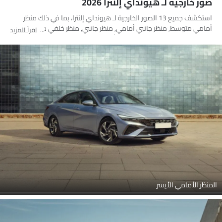
صور خارجية لـ هيونداي إلنترا 2026
استكشف جميع 13 الصور الخارجية لـ هيونداي إلنترا، بما في ذلك منظر
أمامي متوسط, منظر جانبي أمامي, منظر جانبي, منظر خلفي جانبي
اقرأ المزيد
متقاطع, منظر خلفي كامل, مصباح أمامي, مصباح خلفي, عجلة, مقبض
الباب, مرآة السائق الخلفية زاوية, عرض متوسط جانبي خلفي, عرض بزاوية
منخفضة خلفي, منظر مائل أمامي
المنظر الأمامي الأيسر