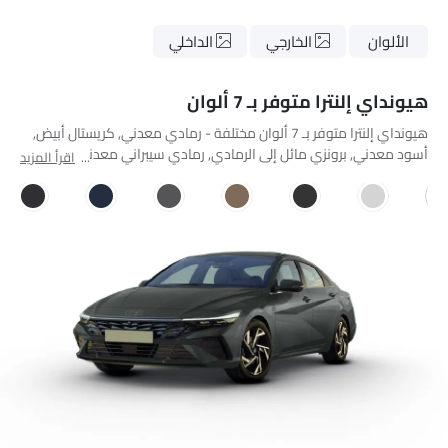
الألوان
الخارجي
الداخلي
هيونداي إلنترا متوفر بـ 7 ألوان
هيونداي إلنترا متوفر بـ 7 ألوان مختلفة - رمادي معدني, كريستال أبيض,
أسود معدني, برونزي مائل إلى الرمادي, رمادي سيبراني معدني, Blue
اقرأ المزيد
Pearl Metallilc, Grey Premium Metallic.