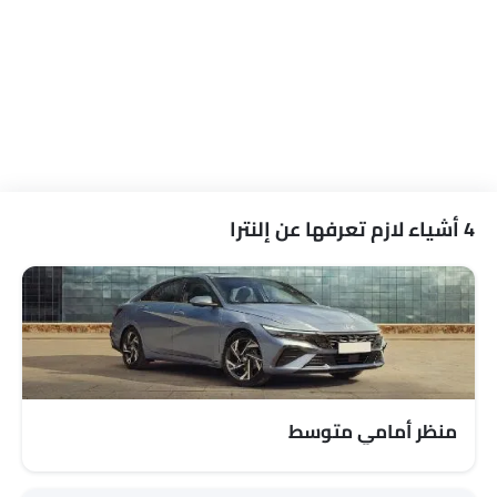
فتح صندوق الأمتعة عن بُعد
نوافذ كهربائية أمامية
ضوء تحذير منخفض من الوقود
مقاعد قابلة للتعديل
مسند رأس المقعد الخلفي
حاملات الأكواب-أمامية
حامل زجاجة
نظام منع انغلاق المكابح
4 أشياء لازم تعرفها عن إلنترا
قفل مركزي
وسادة هوائية للسائق
وسادة هوائية للركاب
أحزمة المقاعد الخلفية
أحزمة المقاعد الأمامية القابلة للتعديل في الارتفاع
تحذير حزام المقعد
تحذير من فتح الباب جزئيًا
منظر أمامي متوسط
Link Your Facebook Account
مرآة الرؤية الخلفية ليلا ونهارا
منع تشغيل المحرك
مصابيح أمامية قابلة للتعديل