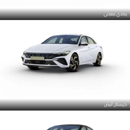
رمادي معدني
كريستال أبيض