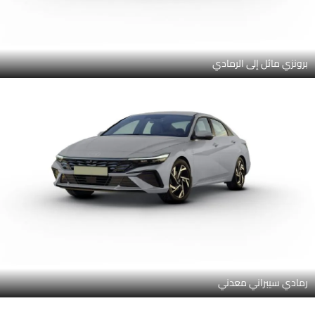
برونزي مائل إلى الرمادي
رمادي سيبراني معدني