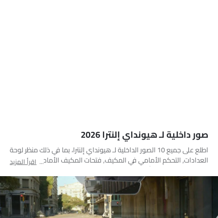
صور داخلية لـ هيونداي إلنترا 2026
اطلع على جميع 10 الصور الداخلية لـ هيونداي إلنترا، بما في ذلك منظر لوحة
العدادات, التحكم الأمامي في المكيف, فتحات المكيف الأمامية, عداد
اقرأ المزيد
الدوران, منظر الركاب, أدوات ضبط المقعد, عناصر التحكم في باب جانب
السائق من الداخل, شاشة اللمس, مساعدة الركن, غير محدد