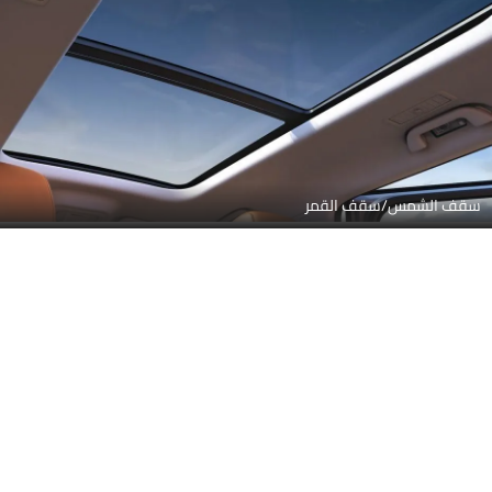
سقف الشمس/سقف القمر