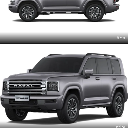
فضة
رمادي