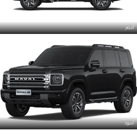
أخضر
أسود