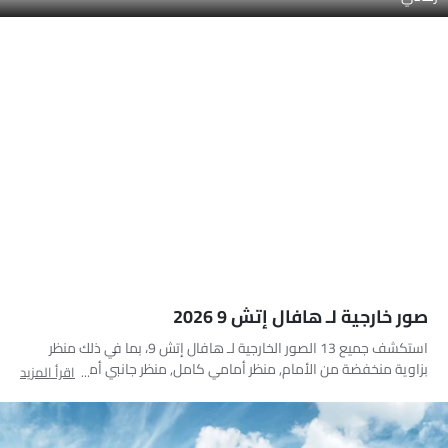
صور خارجية لـ هافال إتش 9 2026
استكشف جميع 13 الصور الخارجية لـ هافال إتش 9، بما في ذلك منظر
بزاوية منخفضة من الأمام, منظر أمامي كامل, منظر جانبي أمامي, منظر
اقرأ المزيد
جانبي, منظر خلفي جانبي متقاطع, منظر الزاوية الخلفية, مصباح أمامي,
فتحة السقف/القمرية, عجلة, مصباح الضباب الأمامي, قضبان السقف,
منظر الشبك الأمامي, مرآة السائق الخلفية زاوية