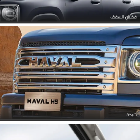
قضبان السقف
شبكة