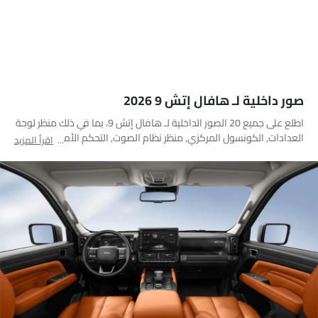
صور داخلية لـ هافال إتش 9 2026
اطلع على جميع 20 الصور الداخلية لـ هافال إتش 9، بما في ذلك منظر لوحة
العدادات, الكونسول المركزي, منظر نظام الصوت, التحكم الأمامي في
اقرأ المزيد
المكيف, فتحات المكيف الأمامية, عجلة القيادة, المقاعد الخلفية, مقاعد
قابلة للطي, المقاعد الأمامية, صندوق القفازات, منفذ ملحقات الطاقة,
مجموعة دواسات القدم, مصابيح الكرمى, عناصر التحكم في باب جانب
السائق من الداخل, التحكم الخلفي في المكيف, مقبض داخلي, مسند رأس
المقعد الأمامي, مسند رأس المقعد الخلفي, فتحات تكييف جانبية أمامية,
التحكم المركزي