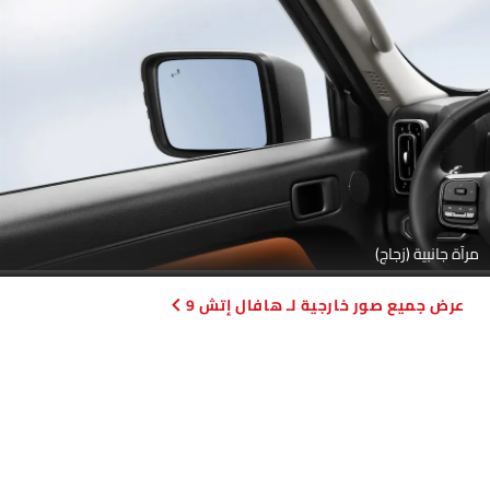
مرآة جانبية (زجاج)
صور خارجية لـ هافال إتش 9