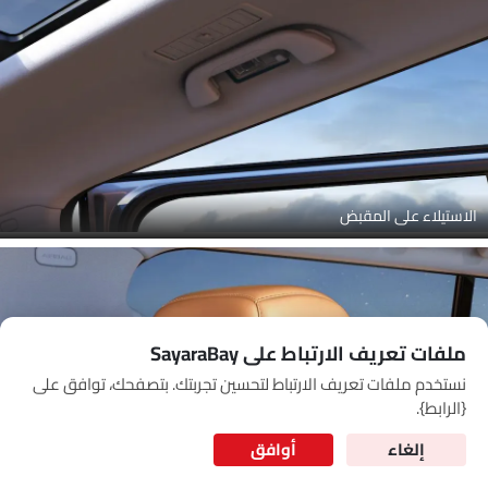
Link Your Google Account
SEA
of Cardekho
سياسة الخصوصية
and
شروط الاستخدام
I have read and agree to the
الاستيلاء على المقبض
ملفات تعريف الارتباط على SayaraBay
نستخدم ملفات تعريف الارتباط لتحسين تجربتك. بتصفحك، توافق على
for Better Experience & Regular updates
{الرابط}.
المعلومات الشخصية
إلغاء
أوافق