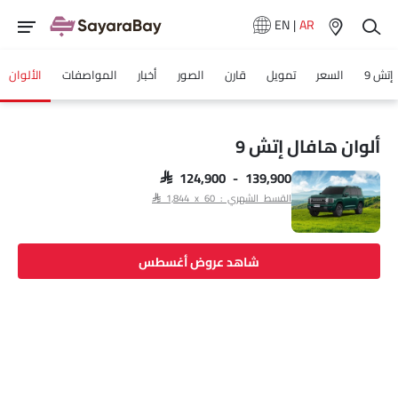
EN
|
AR
إتش 9
السعر
تمويل
قارن
الصور
أخبار
المواصفات
الألوان
ألوان هافال إتش 9
SAR 124,900 - 139,900
القسط الشهري : SAR 1,844 x 60
شاهد عروض أغسطس