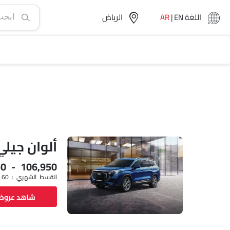
اللغة
EN
|
AR
الرياض‎
ألوان جيلي
50 - 106,950
القسط الشهري : SAR 1,383 x 60
شاهد عرو