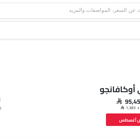
 أوكافانجو
SAR 95,4
ق
ض أغسطس
فيسبوك
تويتر
واتساب