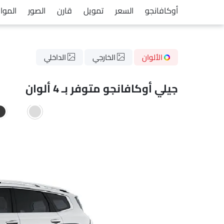
أوكافانجو
السعر
تمويل
قارن
الصور
الموا
الألوان
الخارجي
الداخلي
جيلي أوكافانجو متوفر بـ 4 ألوان