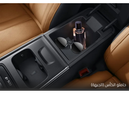
حاملو الكأس (الجبهة)