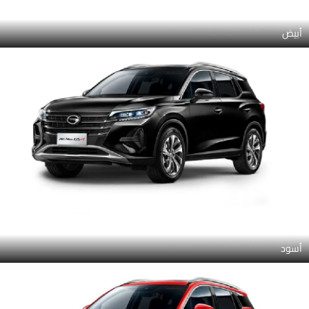
أبيض
أسود