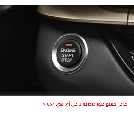
صور داخلية لـ جي أي سي GS4