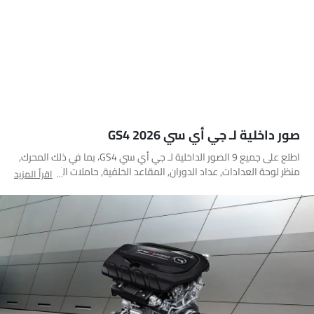
صور داخلية لـ جي أي سي GS4 2026
اطلع على جميع 9 الصور الداخلية لـ جي أي سي GS4، بما في ذلك المحرك,
منظر لوحة العدادات, عداد الدوران, المقاعد الخلفية, حاملات الأكواب, مغير
اقرأ المزيد
السرعات, مسند الذراع الخلفي, شاشة اللمس, غير محدد