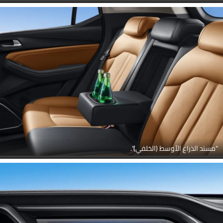
"مسند الذراع الأوسط (الخلفي)".