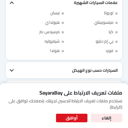
Link Your Google Account
علامات السيارات الشهيرة
تويوتا
نيسان
ميتسوبيشي
هيونداي
كيا
مرسيدس-بنز
SEA
of Cardekho
سياسة الخصوصية
and
شروط الاستخدام
I have read and agree to the
بي إم دبليو
شيفروليه
فورد
هوندا
السيارات حسب نوع الهيكل
نماذج شعبية
ملفات تعريف الارتباط على SayaraBay
جيتور T2
نيسان Patrol 2025
تويوتا Fortuner
إم جي 5 2025
هيونداي Tucson
فورد Taurus
تويوتا Hiace 2025
تويوتا Yaris
إم جي RX9
إيسوزو D-Max
نستخدم ملفات تعريف الارتباط لتحسين تجربتك. بتصفحك، توافق على
for Better Experience & Regular updates
{الرابط}.
المعلومات الشخصية
إلغاء
أوافق
عنّا
اتصل بنا
سياسة الخصوصية
إخلاء المسؤولية
contact@sayaratbay.com