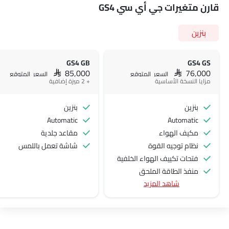
قارن متغيرات جي أي سي GS4
بنزين
GS4 GB
GS4 GS
SAR 85,000
SAR 76,000
السعر المتوقع
السعر المتوقع
مزايا النسخة الأساسية
+ 2 ميزة إضافية
بنزين
بنزين
Automatic
Automatic
مكيف الهواء
مقاعد جلدية
نظام توجيه القوة
شاشة تعمل باللمس
فتحات تكييف الهواء الخلفية
منفذ الطاقة الملحق
شاهد المزيد
نظام التحكم في السرعة
عجلة قيادة متعددة الوظائف
الراديو هي AM (تعديل السعة) أو FM (تضمين التردد)،
جبهة المتحدثين