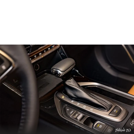
جير شيفتر