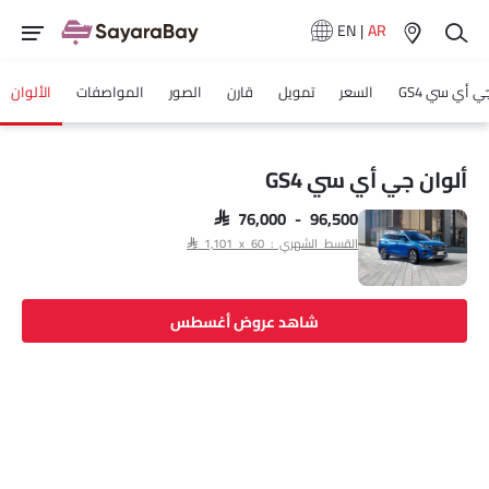
EN
|
AR
ي أي سي GS4
السعر
تمويل
قارن
الصور
المواصفات
الألوان
ألوان جي أي سي GS4
SAR 76,000 - 96,500
القسط الشهري : SAR 1,101 x 60
شاهد عروض أغسطس