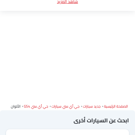
شاهد المزيد
مواصفات جي أي سي GS4
كتيب جي أي سي GS4
وكلاء جي أي سي في الرياض‎
الصفحة الرئيسية
جديد سيارات
جي أي سي سيارات
جي أي سي GS4
الألوان
Link Your Facebook Account
ابحث عن السيارات أخرى