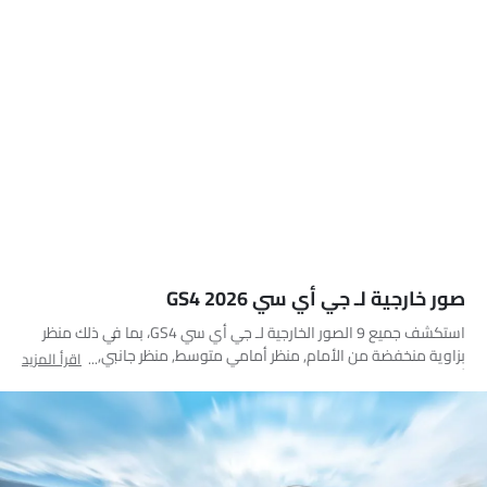
صور خارجية لـ جي أي سي GS4 2026
استكشف جميع 9 الصور الخارجية لـ جي أي سي GS4، بما في ذلك منظر
بزاوية منخفضة من الأمام, منظر أمامي متوسط, منظر جانبي, مصباح
اقرأ المزيد
أمامي, مصباح خلفي, منظر الصندوق عن قرب, مصباح الضباب الأمامي,
منظر الشبك الأمامي, مرآة السائق الأمامية زاوية