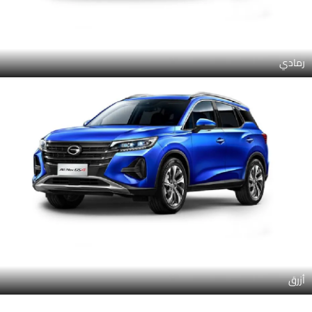
رمادي
أزرق