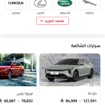
جاكوار
لاند روفر
لكزس
لينكون
شاهد المزيد
لوتس
فولفو
مازيراتي
ألفا روميو
سيارات الشائعة
جينيسيس
أبارث
بورجوارد
هافال
VGV
لوسيد
بي واي دي
تانك
كيا K4
تويوتا يارس
SAR 66,987 - 78,832
SAR 84,999 - 127,591