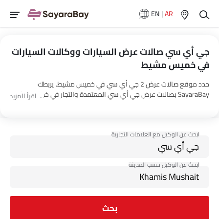
EN
|
AR
جي أي سي صالات عرض السيارات ووكالات السيارات
في خميس مشيط
حدد موقع صالات عرض 2 جي أي سي في خميس مشيط. يربطك
SayaraBay بصالات عرض جي أي سي المعتمدة والتجار في خميس مشيط
اقرأ المزيد
مع عنوانهم ومعلومات الاتصال الكاملة. لمزيد من المعلومات حول أسعار
السيارات جي أي سي والعروض وخيارات EMI واختبار القيادة، اتصل
بالوكلاء المذكورين أدناه في خميس مشيط.
بحث