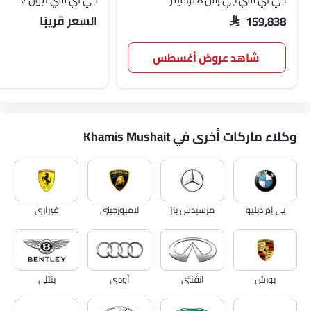
السعر قريبًا
SAR 159,838
شاهد عروض أغسطس
وكلاء ماركات أخرى في Khamis Mushait
بي إم دبليو
مرسيدس بنز
لامبورجيني
فيراري
بورش
انفنتي
أودي
بنتلي