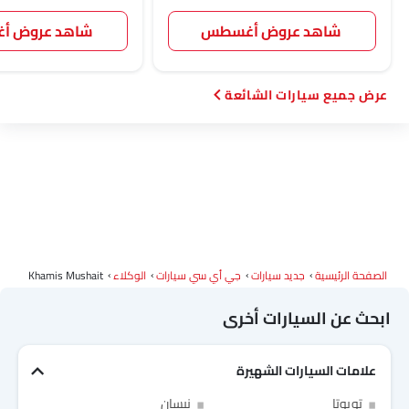
جيتور
GWM
سوإست
جايكو
شاهد عروض أغسطس
شاهد عروض 
سيارات الشائعة
أومودا
سكاي ويل
بترومين فوتون
روكس
شاومي
ديبال
ج إم سي
آي كور
الصفحة الرئيسية
جديد سيارات
جي أي سي سيارات
الوكلاء
Khamis Mushait
إم هيرو
دودج
كاديلاك
أستون مارتن
ابحث عن السيارات أخرى
علامات السيارات الشهيرة
رام
بوغاتي
شيري
جيلي
Link Your Facebook Account
تويوتا
نيسان