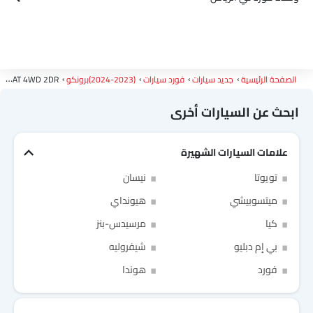
الصفحة الرئيسية
جديد سيارات
فورد سيارات
(2023-2024)برونكو
2.3L Big Bend AT 4WD 2DR
ابحث عن السيارات أخرى
علامات السيارات الشهيرة
Link Your Facebook Account
تويوتا
نيسان
ميتسوبيشي
هيونداي
Link Your Google Account
كيا
مرسيدس-بنز
بي إم دبليو
شيفروليه
فورد
هوندا
of Cardekho SEA
الخصوصية
سياسة
and
شروط الاستخدام
I have read and agree to the