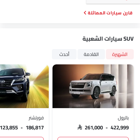
قارن سيارات المماثلة
SUV سيارات الشعبية
الشهيرة
القادمة
أحدث
باترول
فورتشنر
 123,855 - 186,817
SAR 261,000 - 422,999