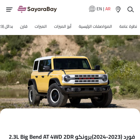
EN
|
AR
نظرة عامة
المواصفات الرئيسية
أبرز الميزات
الميزات
قارن
بدائل (2023-2024)برونكو
فورد (2023-2024)برونكو 2.3L Big Bend AT 4WD 2DR