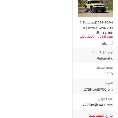
(2023-2024)برونكو 2.3L
Big Bend AT 4WD 2DR
SAR 187,163
فورد (2023-2024)برونكو
قارن
نوع ناقل الحركة
Automatic
سعة المحرك
2298
القوة
275Hp@5700rpm
عزم الدوران
427Nm@3400rpm
جاري المشاهدة