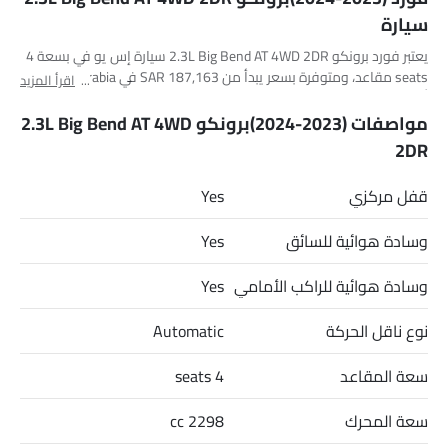
سيارة
يعتبر فورد برونكو 2.3L Big Bend AT 4WD 2DR سيارة إس يو في بسعة 4
seats مقاعد، ومتوفرة بسعر يبدأ من SAR 187,163 في Saudi Arabia.
اقرأ المزيد
أهم المنافسين لـ برونكو 2.3L Big Bend AT 4WD 2DR هم Land Cruiser
Prado 2.4L TX-1, Fortuner VX3 S 4X4, Q3 1.4L 35 TFSI S-Line و
مواصفات (2023-2024)برونكو 2.3L Big Bend AT 4WD
Countryman Cooper.
2DR
قفل مركزي
Yes
وسادة هوائية للسائق
Yes
وسادة هوائية للراكب الأمامي
Yes
نوع ناقل الحركة
Automatic
سعة المقاعد
4 seats
سعة المحرك
2298 cc