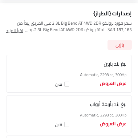
إصدارات {الطراز}
سعر فورد برونكو 2.3L Big Bend AT 4WD 2DR على الطريق يبدأ من
SAR 187,163. الفئة برونكو 2.3L Big Bend AT 4WD 2DR، بمحرك 2298
اقرأ المزيد
cc بترول تولد قوة 275Hp@5700rpm وعزم دوران 427Nm@3400rpm.
السيارة برونكو 2.3L Big Bend AT 4WD 2DR تتسع لـ 4 seats مقعد
بنزين
وتحتوي على ناقل حركة 10 Speed Automatic. استعرض أسعار جميع
الفئات الأخرى لـ
فورد برونكو
أدناه
بيغ بند بابين
Automatic, 2298 cc, 300Hp
عرض العروض
قارن
بيغ بند بأربعة أبواب
Automatic, 2298 cc, 300Hp
عرض العروض
قارن