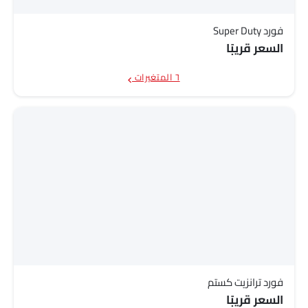
فورد Super Duty
السعر قريبًا
٦ المتغيرات
فورد ترانزيت كستم
السعر قريبًا