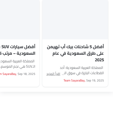
أفضل 5 شاحنات بيك أب تهيمن
أفضل
على طرق السعودية في عام
السعودية – مرتب 2025
2025
المملكة العربية السعودي
الـSUV هي نجم الموسم
المملكة العربية السعودية: أحد
دول العالم، أصبحت منتش
القطاعات البارزة في سوق السيارات في
اقرأ المزيد
m SayaraBay,
Sep 18, 2025
داخل السعودية....
السعودية والذي يجمع بين الشغف
Team SayaraBay,
Sep 19, 2025
بالسيارات والعمل الفعلي هو...