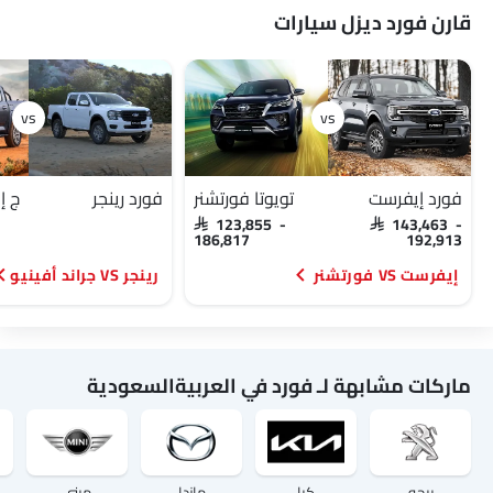
قارن فورد ديزل سيارات
فورد إيفرست
تويوتا فورتشنر
فورد رينجر
SAR 123,855 -
SAR 143,463 -
186,817
192,913
إيفرست VS فورتشنر
رينجر VS جراند أفينيو
ماركات مشابهة لـ فورد في العربيةالسعودية
بيجو
كيا
مازدا
ميني