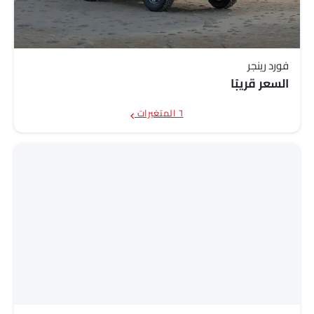
فورد رينجر
السعر قريبًا
٦ المتغيرات