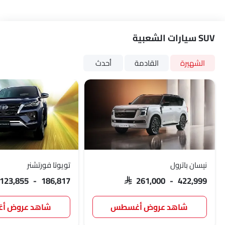
SUV سيارات الشعبية
الشهيرة
القادمة
أحدث
نيسان باترول
تويوتا فورتشنر
 123,855 - 186,817
SAR 261,000 - 422,999
شاهد عروض أغسطس
شاهد عروض 