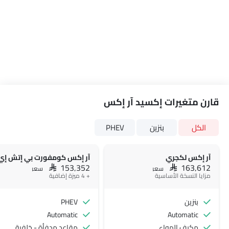
قارن متغيرات إكسيد آر إكس
الكل
بنزين
PHEV
آر إكس لكجري
SAR 153,352
SAR 163,612
سعر
سعر
مزايا النسخة الأساسية
+ 4 ميزة إضافية
بنزين
PHEV
Automatic
Automatic
مكيف الهواء
مقاعد مدفأة - خلفية