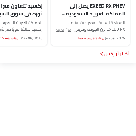
عقد تلقائي
EXEED RX PHEV يصل إلى
إكسيد تتعاون مع ال
كبح الطوارئ التلقائي
المملكة العربية السعودية –
ثورة في سوق السيا
مساعدة البدء على التلال
يضع معيارًا جديدًا لسيارات
السعودي
المملكة العربية السعودية: يشمل
المملكة العربية السعود
أقفال أبواب استشعار السرعة
PHEV بعيد المدى
EXEED RX بين الجودة وحرية القيادة
إكسيد تحالفًا قويًا مع شرك
اقرأ المزيد
حول مشاهدة مراقب
والسهولة الأكبر. يقدّم EXEED RX أكثر
بهدف تحويل تجربة السيارا
m SayaraBay,
May 08, 2025
Team SayaraBay,
Jun 09, 2025
وسائد هوائية ستائرية
من 1300 كيلومتر من...
المملكة العربية السعودية.
وسادة هوائية لركبة السائق
أخبار آر إكس
فرامل وقوف السيارات الكهربائية
طفاية حريق
حقيبة إسعافات أولية
مفتاح عن بُعد
عجلة احتياطية
الانبعاثات