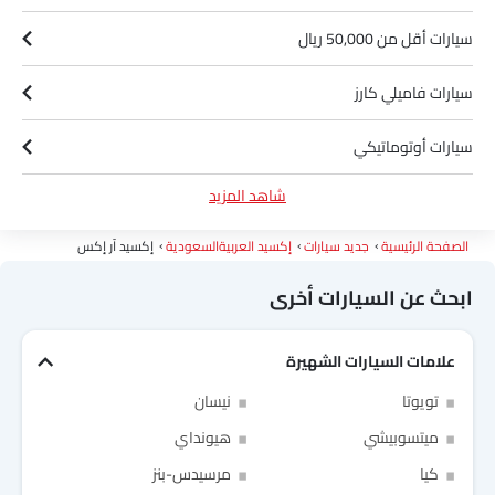
سيارات أقل من 50,000 ريال
سيارات فاميلي كارز
سيارات أوتوماتيكي
شاهد المزيد
سيارات بترول
الصفحة الرئيسية
جديد سيارات
إكسيد العربيةالسعودية
إكسيد آر إكس
ابحث عن السيارات أخرى
علامات السيارات الشهيرة
Link Your Facebook Account
تويوتا
نيسان
ميتسوبيشي
هيونداي
Link Your Google Account
كيا
مرسيدس-بنز