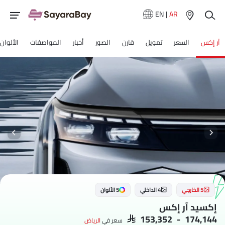
EN
|
AR
آر إكس
السعر
تمويل
قارن
الصور
أخبار
المواصفات
الألوان
5 الخارجي
4 الداخلي
5 الألوان
إكسيد آر إكس
SAR 153,352 - 174,144
سعر في
الرياض‎