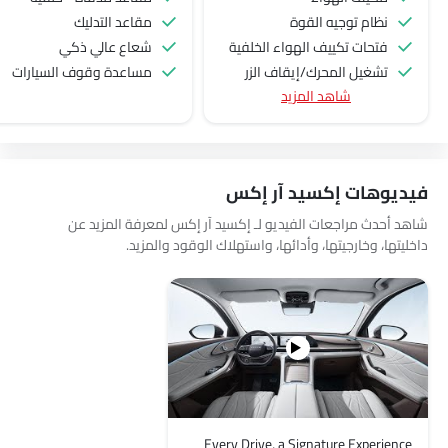
نظام توجيه القوة
مقاعد التدليك
فتحات تكييف الهواء الخلفية
شعاع عالي ذكي
تشغيل المحرك/إيقاف الزر
مساعدة وقوف السيارات
شاهد المزيد
منفذ الطاقة الملحق
نظام التحكم في السرعة
عجلة قيادة متعددة الوظائف
الراديو هي AM (تعديل السعة) أو FM (تضمين التردد)،
فيديوهات إكسيد آر إكس
جبهة المتحدثين
مكبرات الصوت الخلفية
شاهد أحدث مراجعات الفيديو لـ إكسيد آر إكس لمعرفة المزيد عن
داخليتها، وخارجيتها، وأدائها، واستهلاك الوقود والمزيد.
اتصال بلوتوث
المدخل المساعد وUSB
التحكم التلقائي في المناخ
سيطرة على جودة الهواء
فتح صندوق الأمتعة عن بُعد
نوافذ كهربائية أمامية
نوافذ كهربائية خلفية
ضوء تحذير منخفض من الوقود
Every Drive, a Signature Experience
مقاعد قابلة للتعديل