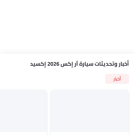
برنامج الاستقرار الإلكتروني
مؤشر تغيير المسار
مقعد وظيفة ذاكرة السائق
شاحن USB
مقعد تهوية
كاميرا بزاوية 360 درجة
أندرويد أوتو
أبل كاربلاي
نظام تثبيت مقاعد الأطفال ISOFIX
أخبار وتحديثات سيارة آر إكس 2026 إكسيد
كابل شحن محمول
شاشة العرض الرأسية
أخبار
تشغيل المحرك عن بُعد
تحذير النقطة العمياء
تحذير من الاصطدام الأمامي
نظام التحذير من مغادرة المسار
تنبيه حركة المرور الخلفية المتقاطعة
نظام تثبيت السرعة التكيفي
إضاءة محيطية