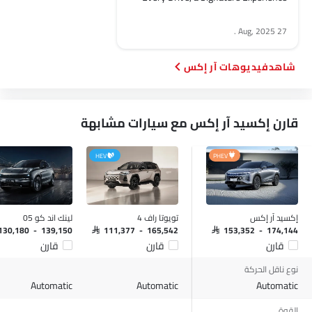
مسند رأس المقعد الخلفي
.
27 Aug, 2025
دعم المقعد القطني
مقاعد جلدية
فيديوهات آر إكس
حاملات الأكواب-أمامية
حامل زجاجة
مصباح القراءة الخلفي
قارن إكسيد آر إكس مع سيارات مشابهة
ضوء الجذع
نظام منع انغلاق المكابح
قفل مركزي
HEV
PHEV
أقفال أمان للأطفال
وسادة هوائية للسائق
وسادة هوائية للركاب
إكسيد آر إكس
تويوتا راف 4
لينك اند كو 05
وسادة هوائية جانبية أمامية
 130,180 - 139,150
SAR 111,377 - 165,542
SAR 153,352 - 174,144
أحزمة المقاعد الخلفية
قارن
قارن
قارن
أحزمة المقاعد الأمامية القابلة للتعديل في الارتفاع
نوع ناقل الحركة
تحذير حزام المقعد
Automatic
Automatic
Automatic
مساعد المكابح
القوة