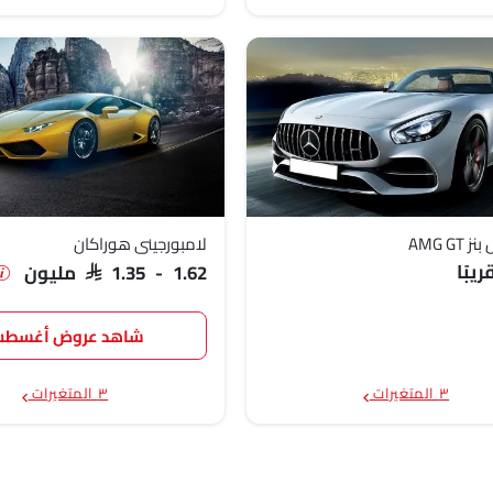
AMG G
لامبورجيني هوراكان
يبًا
SAR 1.35 - 1.62 مليون
شاهد عروض أغسط
٣ المتغيرات
٣ المتغيرات