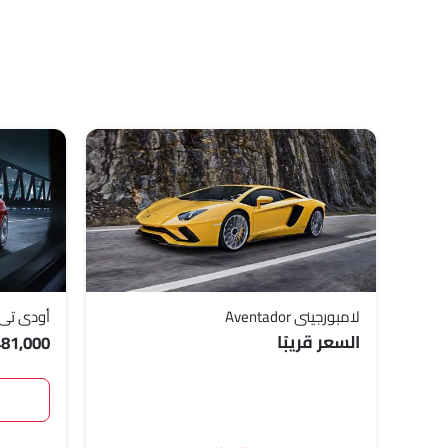
لامبورجيني Aventador
أودي تي 
السعر قريبًا
481,000