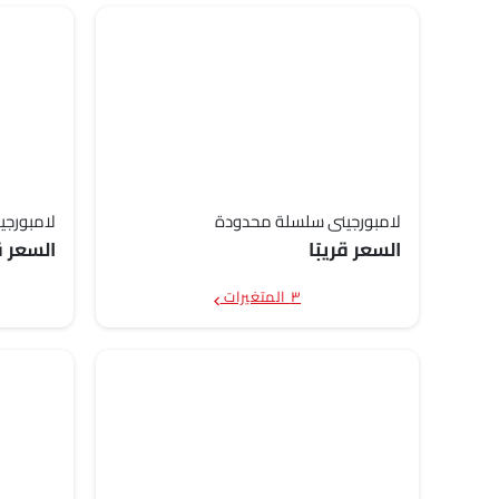
لامبورجيني سلسلة محدودة
لامبورجي
السعر قريبًا
السعر قر
٣ المتغيرات