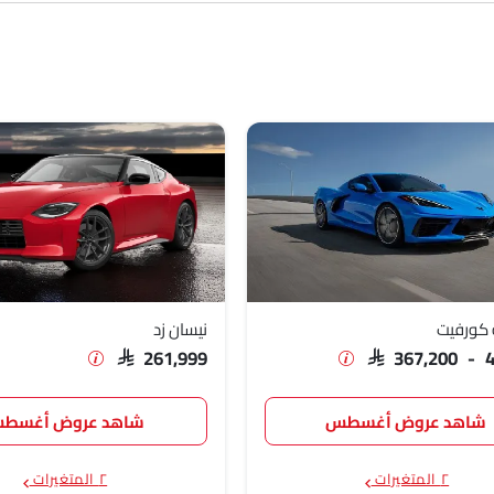
SAR 189
SAR 367
SAR 700
 كورفيت
نيسان زد
مليون
SAR 261,999
SAR 367,200 - 
شاهد عروض أغسطس
شاهد عروض أغسط
٢ المتغيرات
٢ المتغيرات