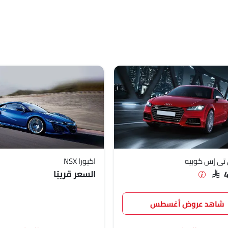
تي إس كوبيه
اكيورا NSX
السعر قريبًا
SAR 
شاهد عروض أغسطس