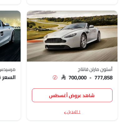
أستون مارتن فانتاج
مرسيدس بنز T
السعر قر
SAR 700,000 - 777,858
شاهد عروض أغسطس
١ البديل