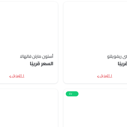
ني ريفويلتو
أستون مارتن فالهالا
يبًا
السعر قريبًا
١ البديل
١ البديل
EV