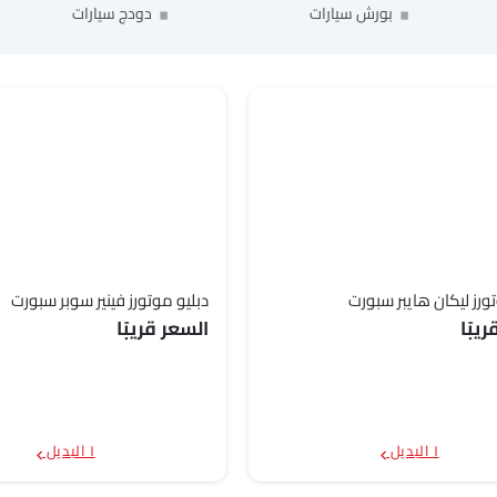
بورش سيارات
دودج سيارات
ورز ليكان هايبر سبورت
دبليو موتورز فينير سوبر سبورت
يبًا
السعر قريبًا
١ البديل
١ البديل