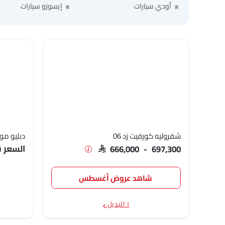
أودي سيارات
إيسوزو سيارات
شفروليه كورفيت زد 06
دبليو موت
السعر قر
SAR 666,000 - 697,300
شاهد عروض أغسطس
١ البديل