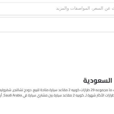
اعثر على قائمة أسعار كوبيه 2 مقاعد سيارات في Saudi Arabia. هناك ما مجموعه 29 طرازات كوبيه 2 مقاعد سيارة متاحة للبيع. دودج 
نيسان Z, أودي تي تي إس كو
دودج تشالنجر 2025 بسعر SAR 189,750 وال
الفئات، المواصفات، الصور، استهلاك الوقود والمراجعات.