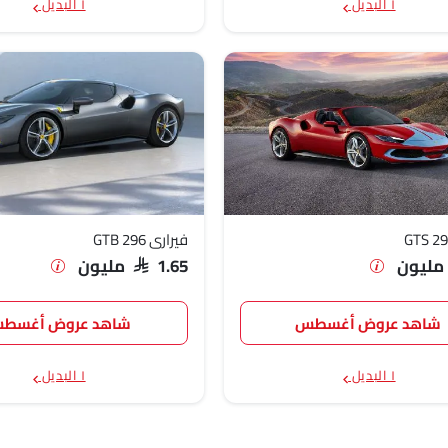
١ البديل
١ البديل
فيراري 296 GTB
SAR 1.65 مليون
شاهد عروض أغسطس
شاهد عروض أغسط
١ البديل
١ البديل