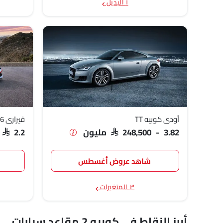
١ البديل
أودي كوبيه TT
فيراري 296 GTS
SAR 248,500 - 3.82 مليون
SAR 2.2 مليون
شاهد عروض أغسطس
٣ المتغيرات
أبرز النقاط في كوبيه 2 مقاعد سيارات