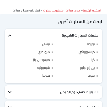
الصفحة الرئيسية
جديد سيارات
شيفروليه سيارات
شيفروليه سيدان سيارات
ابحث عن السيارات أخرى
علامات السيارات الشهيرة
تويوتا
نيسان
ميتسوبيشي
هيونداي
كيا
مرسيدس-بنز
بي إم دبليو
شيفروليه
Link Your Facebook Account
Link Your Google Account
فورد
هوندا
السيارات حسب نوع الهيكل
of Cardekho SEA
الخصوصية
سياسة
and
شروط الاستخدام
I have read and agree to the