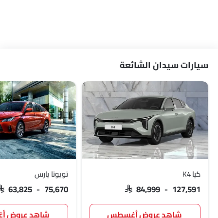
سيارات سيدان الشائعة
كيا K4
تويوتا يارس
SAR 63,825 - 75,670
SAR 84,999 - 127,591
شاهد عروض أغسطس
شاهد عروض 