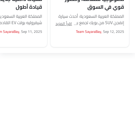
قوي في السوق
قيادة أطول
المملكة العربية السعودية: أحدث سيارة
المملكة العربية السعودية
إنفجن SUV من بويك تجمع بين التصميم
شيفروليه بول
اقرأ المزيد
العصري، والتقنيات المتقدمة،
داخلية معاد تصميمها، وتق
m SayaraBay,
Sep 11, 2025
Team SayaraBay,
Sep 12, 2025
والمقصورات الداخلية الفاخرة. والهدف
متقدمة، وتوفير وصول أو
هو...