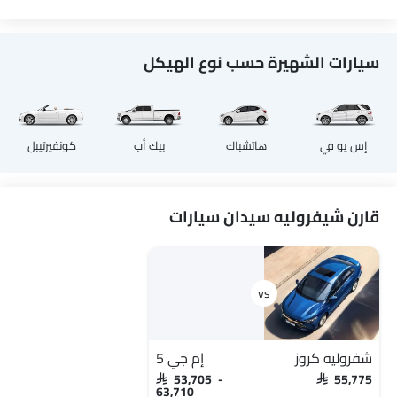
سيارات الشهيرة حسب نوع الهيكل
إس يو في
هاتشباك
بيك أب
كونفيرتيبل
قارن شيفروليه سيدان سيارات
شفروليه كروز
إم جي 5
SAR 53,705 -
SAR 55,775
63,710