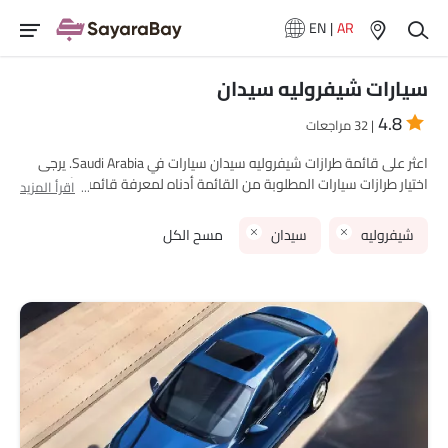
EN
|
AR
سيارات شيفروليه سيدان
4.8
| 32 مراجعات
اعثر على قائمة طرازات شيفروليه سيدان سيارات في Saudi Arabia. يرجى
اختيار طرازات سيارات المطلوبة من القائمة أدناه لمعرفة قائمة الأسعار
اقرأ المزيد
الكاملة في مدينتك، العروض، الفئات، المواصفات، الصور، استهلاك الوقود
والمراجعات.
شيفروليه
سيدان
مسح الكل
نماذج شيفروليه
قائمة الأسعار
شفروليه كروز
SAR 55,775