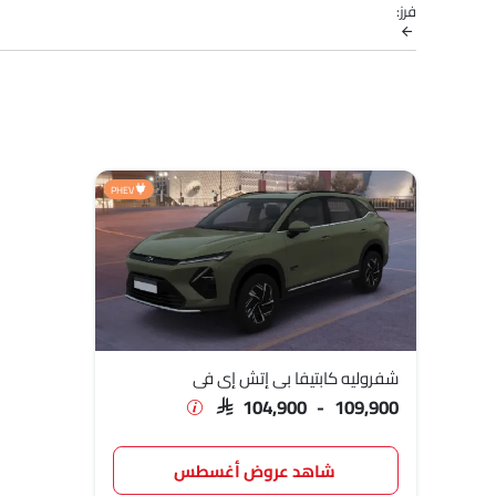
فرز:
نماذج شيفروليه
قائمة الأسعار
شفروليه كابتيفا بي إتش إي في
,900 - 109,900
PHEV
شفروليه كابتيفا بي إتش إي في
SAR 104,900 - 109,900
شاهد عروض أغسطس