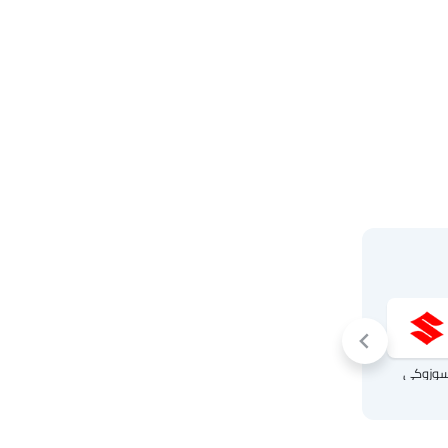
وزوكي
شانجان