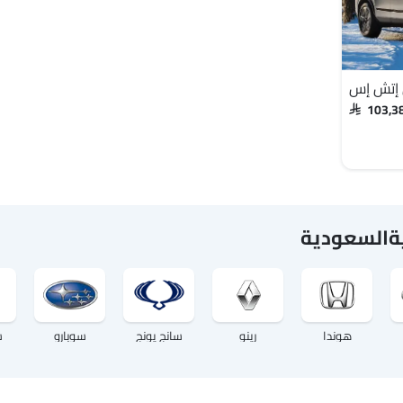
SAR 103,
يةالسعودية
هوندا
رينو
سانج يونج
سوبارو
س