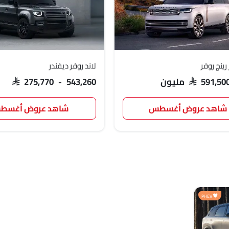
رينج روفر
لاند روفر ديفندر
SAR 591, مليون
SAR 275,770 - 543,260
شاهد عروض أغسطس
شاهد عروض أغسط
PHEV