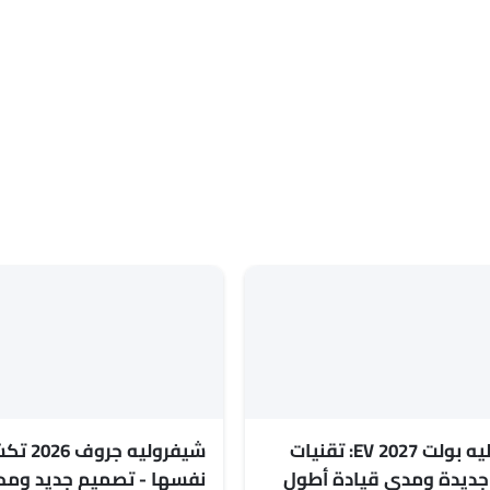
شيفروليه بولت EV 2027: تقنيات
شيفروليه 
 جديدة ومدى قيادة أطول
نفسها - تصميم جديد ومحر