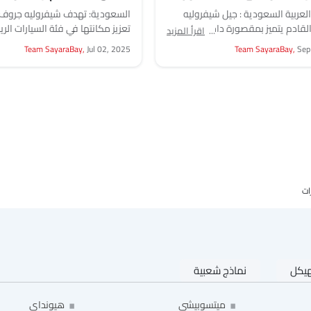
قوي
لعربية السعودية : جيل شيفروليه
ولت EV القادم يتميز بمقصورة داخلية معاد
تعزيز مكانتها في فئة السيارات الري
اقرأ المزيد
وتقنية بطارية متقدمة، وتوفير
الصغيرة (SUV) كشفت شيفرول
Team SayaraBay,
Jul 02, 2025
Team SayaraBay,
Sep
ع...
جروف 2026...
هيكل
نماذج شعبية
ميتسوبيشي
هيونداي