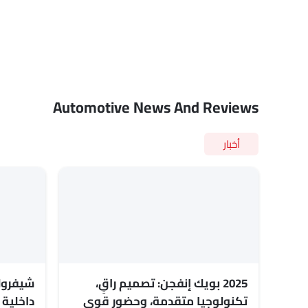
Automotive News And Reviews
أخبار
2025 بويك إنفجن: تصميم راقٍ،
تكنولوجيا متقدمة، وحضور قوي
داخلية