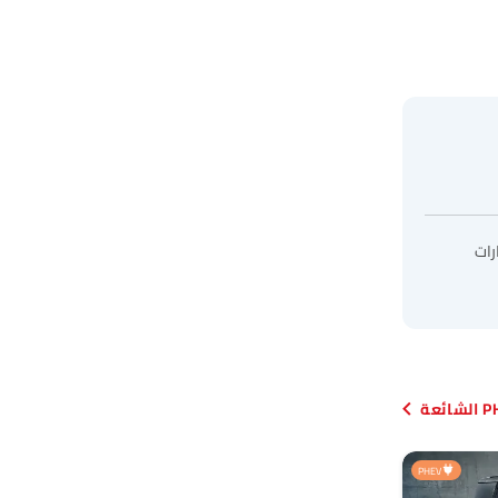
رات
PHEV
PHEV