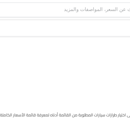
ى قائمة طرازات شيفروليه PHEV سيارات في Saudi Arabia. يرجى اختيار طرازات سيارات المطلوبة من القائمة أدناه لمعرفة قائمة الأسعار 