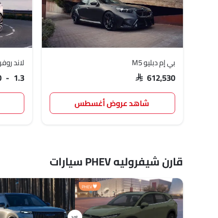
بي إم دبليو M5
لاند روفر 
SAR 612,530
500 - 1.3
شاهد عروض أغسطس
قارن شيفروليه PHEV سيارات
PHEV