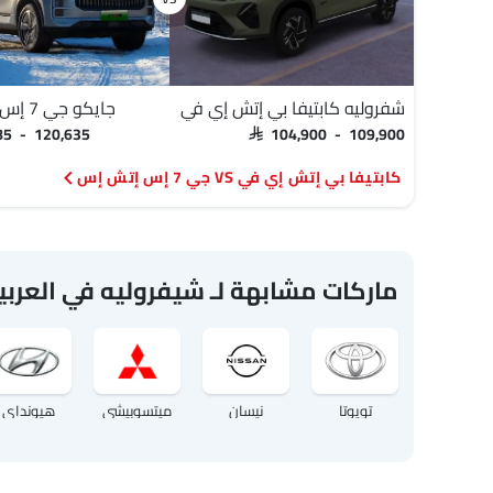
شفروليه كابتيفا بي إتش إي في
جايكو جي 7 إس إتش إس
385 - 120,635
SAR 104,900 - 109,900
كابتيفا بي إتش إي في VS جي 7 إس إتش إس
ماركات مشابهة لـ شيفروليه في العرب
تويوتا
نيسان
ميتسوبيشي
هيونداي