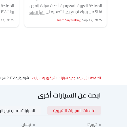
في السوق
المملكة العربية السعودية: أحدث سيارة إنفجن
المملكة ا
SUV من بويك تجمع بين التصميم العصري،
ب
اقرأ المزيد
والتقنيات المتقدمة، والمقصورات الداخلية
تصميمها، 
 11, 2025
Team SayaraBay,
Sep 12, 2025
الفاخرة. والهدف هو...
وصول أوس
الصفحة الرئيسية
جديد سيارات
شيفروليه سيارات
شيفروليه PHEV سيارات
ابحث عن السيارات أخرى
علامات السيارات الشهيرة
السيارات حسب نوع ال
تويوتا
نيسان