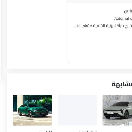
بنزين
Automatic
خارج مرآة الرؤية الخلفية مؤشر الانعطاف
مشابهة
بايك يو 5 بلس
إم جي 7