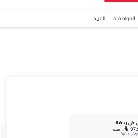
المواصفات
المزيد
-في رياضة
SAR 97
سعر