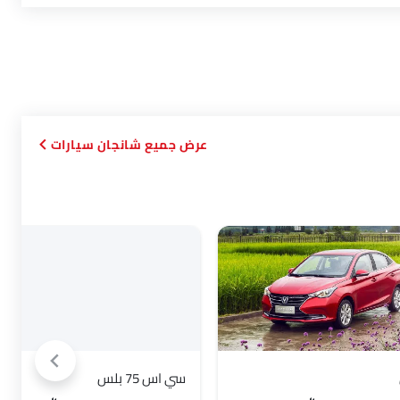
شانجان سيارات
سي اس 75 بلس