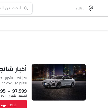
الرياض‎
أخبار شان
اقرأ أحدث الأخبار ا
العثور على عدة قصص
والمواصفات، والمقار
,895 - 97,999
القسط الشهري : SAR 1,322 x 60
شاهد عرو