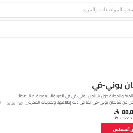
جان يوني-في
لعالمية والمحلية حول شانجان يوني-في في العربيةالسعودية. هنا يمكنك
 عن شانجان يوني-في، بما في ذلك إطلاقها، وتحديثات المحرك،
ق
اقرأ المزيد
نات، وتقييمات الأمان، وما إلى ذلك.
SAR 88
فيسبوك
تويتر
واتساب
ض أغسطس