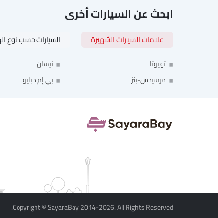
ابحث عن السيارات أخرى
وسائد هوائية ستائرية
طفاية حريق
حقيبة إسعافات أولية
علامات السيارات الشهيرة
السيارات حسب نوع ال
مقعد الراكب الكهربائي
مفتاح عن بُعد
تويوتا
نيسان
عجلة احتياطية
مرسيدس-بنز
بي إم دبليو
الانبعاثات
Copyright © SayaraBay 2014-2026. All Rights Reserved.