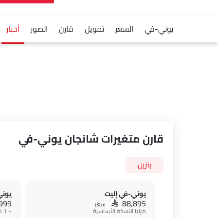
يوني-في
السعر
تمويل
قارن
الصور
أخبار
قارن متغيرات شانجان يوني-في
بنزين
يوني-في إليت
يوني
,999
SAR 88,895
سعر
مزايا النسخة الأساسية
+ 1 ميزة إضافية