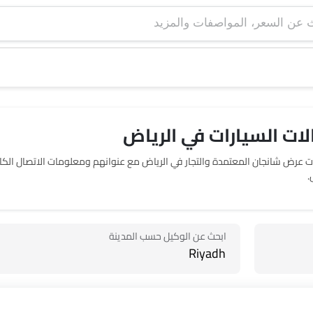
ت السيارات في الرياض‎
حدد موقع صالات عرض 5 شانجان في الرياض‎. يربطك SayaraBay بصالات عرض شا