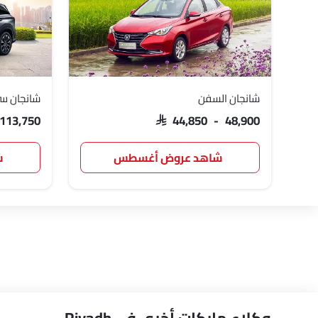
شانجان السفن
شانجان سي اس
 113,750
SAR 44,850 - 48,900
شاهد عروض أغسطس
ش