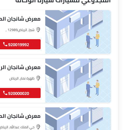
المجدوعي للسيارات سيارة الوكالة
معرض شانجان الم
٢٥
شبرا, الرياض‎, 12989
920019992
معرض شانجان الر
ظهرة نمار, الرياض‎
920000020
معرض شانجان الم
١٣
حي الملك عبدالله, الرياض, 12422