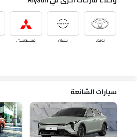
وكلاء ماركات أخرى في Riyadh
تويوتا
نيسان
ميتسوبيشي
كي جي إم
أوبل
سيتروين
سيارات الشائعة