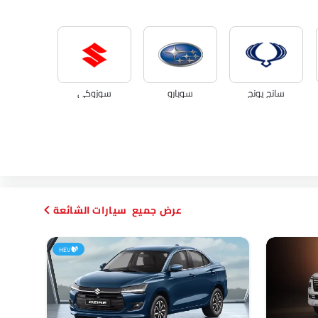
سانج يونج
سوبارو
سوزوكي
دورسن
ماهيندرا
سيارات الشائعة
HEV