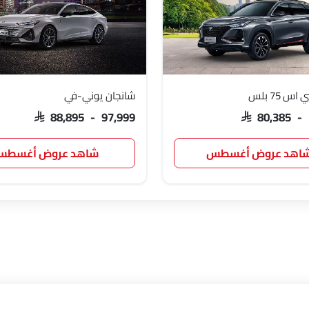
 75 بلس
شانجان يوني-في
SAR 88,895 - 97,999
SAR 80,385 -
اهد عروض أغسطس
شاهد عروض أغسط