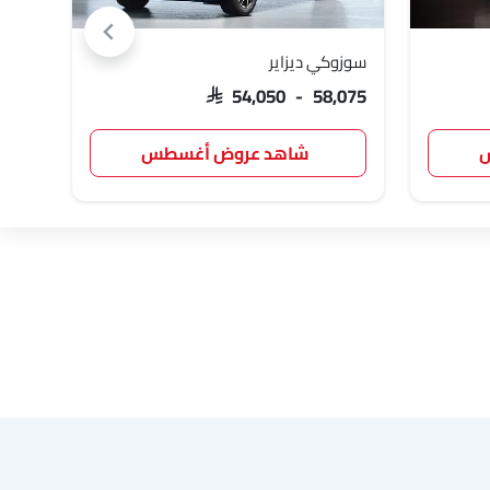
سوزوكي ديزاير
تويوت
,817
SAR 54,050 - 58,075
س
شاهد عروض أغسطس