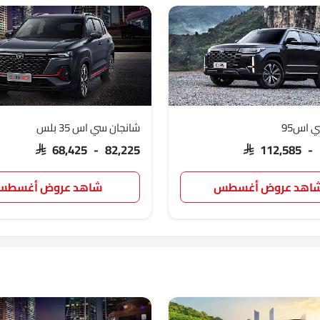
 اس95
شانجان سي اس 35 بلس
SAR 68,425 - 82,225
SAR 112,585 -
اهد عروض أغسطس
شاهد عروض أغسط