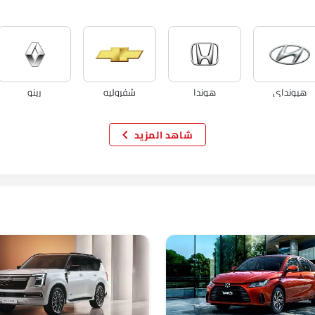
هيونداي
هوندا
شفروليه
رينو
شاهد المزيد
اكيورا
جاك
تيسلا
دبليو موتورز