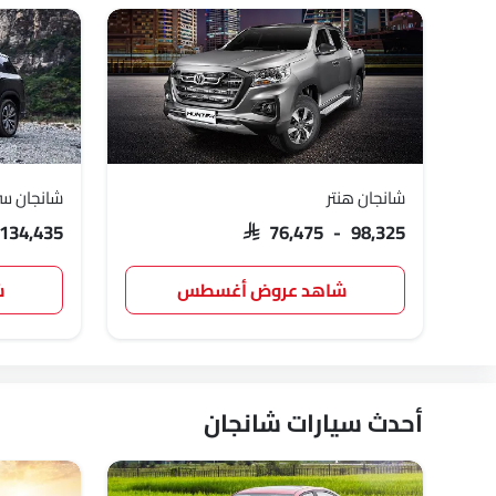
شانجان هنتر
شانجان سي
 134,435
SAR 76,475 - 98,325
شاهد عروض أغسطس
ش
أحدث سيارات شانجان