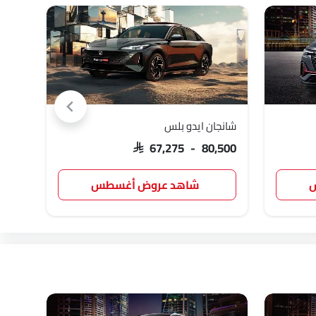
شانجان ايدو بلس
شانجان
,750
SAR 67,275 - 80,500
س
شاهد عروض أغسطس