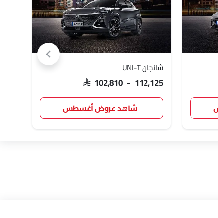
شانجان UNI-T
شانجا
,999
SAR 102,810 - 112,125
س
شاهد عروض أغسطس