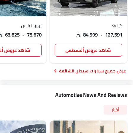
كيا K4
تويوتا يارس
SAR 63,825 - 75,670
SAR 84,999 - 127,591
شاهد عروض أغسطس
شاهد عروض 
سيارات سيدان الشائعة
Automotive News And Reviews
أخبار