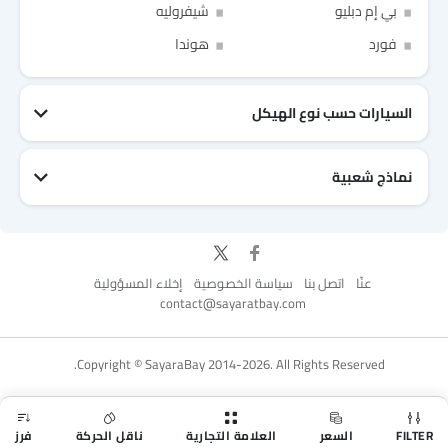
بي إم دبليو
شيفروليه
Link Your Facebook Account
Link Your Google Account
فورد
هوندا
السيارات حسب نوع الهيكل
of Cardekho SEA
الخصوصية
سياسة
and
شروط الاستخدام
I have read and agree to the
نماذج شعبية
جيتور T2
نيسان Patrol 2025
تويوتا Fortuner
إم جي 5 2025
هيونداي Tucson
فورد Taurus
تويوتا Hiace 2025
تويوتا Yaris
إم جي RX9
إيسوزو D-Max
عنّا
اتصل بنا
سياسة الخصوصية
إخلاء المسؤولية
contact@sayaratbay.com
for Better Experience & Regular updates
Copyright © SayaraBay 2014-2026. All Rights Reserved.
المعلومات الشخصية
FILTER
السعر
العلامة التجارية
ناقل الحركة
فرز