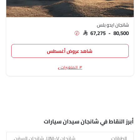
شانجان ايدو بلس
SAR 67,275 - 80,500
شاهد عروض أغسطس
٣ المتغيرات
أبرز النقاط في شانجان سيدان سيارات
الطرازات
شانجان UNI-V, شانجان السفن,