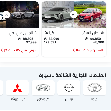
شانجان السفن
كيا K4
شانجان يوني-في
SAR 88,895 -
SAR 84,999 -
SAR 44,850 -
97,999
127,591
48,900
السفن VS كيا K4
يوني-في VS جاك J7
العلامات التجارية الشائعة لـ سيارة
تويوتا
نيسان
هيونداي
ميتسوبيشي