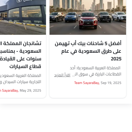
أفضل 5 شاحنات بيك أب تهيمن
تشانجان المملكة ال
على طرق السعودية في عام
2025
سنوات على القيادة 
قطاع السيارات
المملكة العربية السعودية: أحد
القطاعات البارزة في سوق السيارات في
اقرأ المزيد
المملكة العربية السعودية
السعودية والذي يجمع بين الشغف
Team SayaraBay,
Sep 19, 2025
بالسيارات والعمل الفعلي هو...
والشاحنات الصغيرة للسو
m SayaraBay,
May 29, 2025
لقد بنت العلامة التجارية ا
للسيارات...