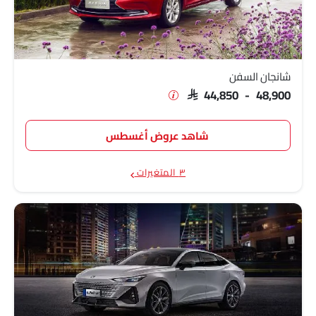
شانجان ايدو بلس
SAR 67,275 - 80,500
شانجان السفن
SAR 44,850 - 48,900
شاهد عروض أغسطس
٣ المتغيرات