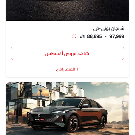
شانجان يوني-في
SAR 88,895 - 97,999
شاهد عروض أغسطس
٢ المتغيرات