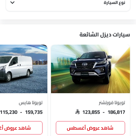
نوع السيارة
شانجان Off road سيارات
شانجان Family سيارات
سيارات ديزل الشائعة
تويوتا فورتشنر
تويوتا هايس
 115,230 - 159,735
SAR 123,855 - 186,817
شاهد عروض أغسطس
شاهد عروض 