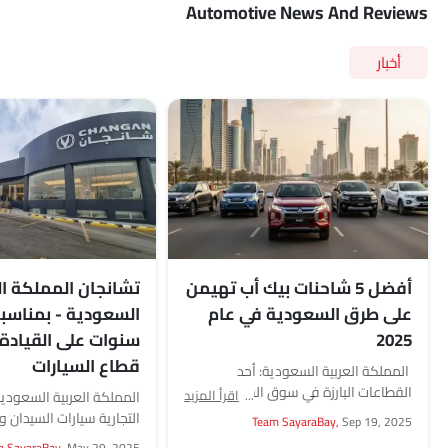
Automotive News And Reviews
أخبار
أفضل 5 شاحنات بيك أب تهيمن
تشانجان المملكة ال
على طرق السعودية في عام
2025
سنوات على القيادة 
قطاع السيارات
المملكة العربية السعودية: أحد
القطاعات البارزة في سوق السيارات في
اقرأ المزيد
المملكة العربية السعودية
السعودية والذي يجمع بين الشغف
Team SayaraBay,
Sep 19, 2025
بالسيارات والعمل الفعلي هو...
والشاحنات الصغيرة للسو
m SayaraBay,
May 29, 2025