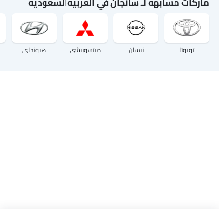
ماركات مشابهة لـ شانجان في العربيةالسعودية
تويوتا
نيسان
ميتسوبيشي
هيونداي