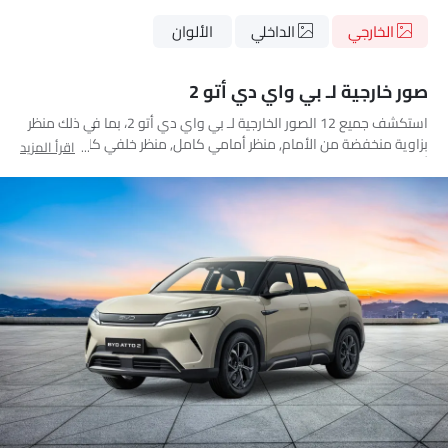
الخارجي
الداخلي
الألوان
صور خارجية لـ بي واي دي أتو 2
استكشف جميع 12 الصور الخارجية لـ بي واي دي أتو 2، بما في ذلك منظر
بزاوية منخفضة من الأمام, منظر أمامي كامل, منظر خلفي كامل, مصباح
اقرأ المزيد
أمامي, مصباح خلفي, عجلة, مصباح الضباب الأمامي, مقبض الباب, منظر
الشبك الأمامي, مرآة السائق الأمامية زاوية, مرآة السائق الخلفية زاوية,
هوائي السقف