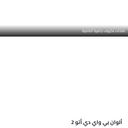
شاهد المزيد
الراديو هي AM (تعديل السعة) أو FM (تضمين التردد)،
جبهة المتحدثين
مكبرات الصوت الخلفية
اتصال بلوتوث
المدخل المساعد وUSB
سيطرة على جودة الهواء
نوافذ كهربائية أمامية
ضوء تحذير منخفض من الوقود
مقعد خلفي قابل للطي
مقاعد قابلة للتعديل
مسند رأس المقعد الخلفي
حاملات الأكواب-أمامية
حامل زجاجة
مرآة الزينة
نظام منع انغلاق المكابح
5 أشياء لازم تعرفها عن أتو 2
قفل مركزي
وسادة هوائية للسائق
وسادة هوائية للركاب