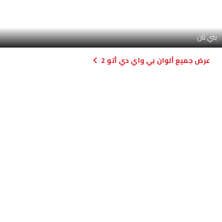
كاميرا خلفية
تبريد صندوق القفازات
منظر لوحة العدادات
أقفال باب الطاقة
مسند ذراع للكونسول الوسطي
مؤشر تغيير المسار
شاحن USB
أندرويد أوتو
أبل كاربلاي
كابل شحن محمول
مساعدة وقوف السيارات
المقاعد الخلفية
أقفال أبواب استشعار السرعة
طفاية حريق
حقيبة إسعافات أولية
مفتاح عن بُعد
عجلة احتياطية
الانبعاثات
نظام إمداد الوقود