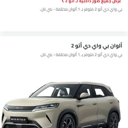
صور داخلية لـ أتو 2
أندرويد أوتو
بي واي دي أتو 2 متوفر بـ 1 ألوان مختلفة - بني تان.
أبل كاربلاي
كابل شحن محمول
مساعدة وقوف السيارات
أقفال أبواب استشعار السرعة
طفاية حريق
ألوان بي واي دي أتو 2
حقيبة إسعافات أولية
مفتاح عن بُعد
بي واي دي أتو 2 متوفر بـ 1 ألوان مختلفة - بني تان.
عجلة احتياطية
الانبعاثات
نظام إمداد الوقود