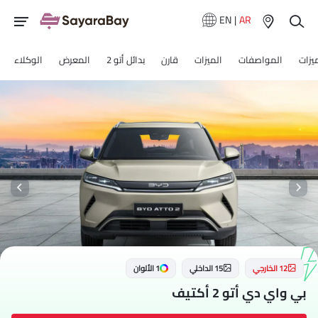
EN
|
AR
ميزات
المواصفات
الميزات
قارن
بدائل أتو 2
المعرض
الوكلاء
12 الخارجي
15 الداخلي
1 الألوان
بي واي دي أتو 2 أكتيف