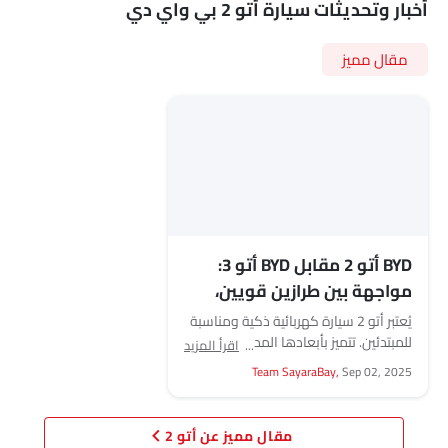
أخبار وتحديثات سيارة أتو 2 بي واي دي
مقال مميز
BYD أتو 2 مقابل BYD أتو 3:
مواجهة بين طرازين قويين،
أيهما تختار؟
يُعتبر أتو 2 سيارة كهربائية ذكية ومناسبة
للمبتدئين. تتميز بأبعادها المدمجة،
اقرأ المزيد
وسرعتها وسهولة قيادتها في المدينة،
Team SayaraBay,
Sep 02, 2025
بالإضافة إلى سعرها الجذاب....
مقال مميز عن أتو 2