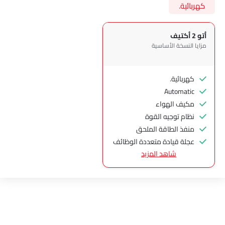
كهربائية.
أتو 2 أكتيف
مزايا النسخة الأساسية
كهربائية.
Automatic
مكيف الهواء
نظام توجيه القوة
منفذ الطاقة الملحق
عجلة قيادة متعددة الوظائف
شاهد المزيد
الراديو هي AM (تعديل السعة) أو FM (تضمين التردد)،
جبهة المتحدثين
مكبرات الصوت الخلفية
اتصال بلوتوث
المدخل المساعد وUSB
سيطرة على جودة الهواء