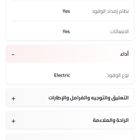
نظام إمداد الوقود
Yes
الانبعاثات
Yes
أداء
نوع الوقود
Electric
التعليق والتوجيه والفرامل والإطارات
الراحة والملاءمة
شاحن USB
ضوء تحذير منخفض من الوقود
ارتفاع مقعد السائق قابل للتعديل
مسند ذراع للكونسول الوسطي