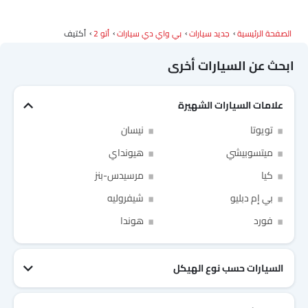
الصفحة الرئيسية
جديد سيارات
بي واي دي سيارات
أتو 2
أكتيف
ابحث عن السيارات أخرى
علامات السيارات الشهيرة
تويوتا
نيسان
ميتسوبيشي
هيونداي
Link Your Facebook Account
كيا
مرسيدس-بنز
بي إم دبليو
شيفروليه
Link Your Google Account
فورد
هوندا
السيارات حسب نوع الهيكل
of Cardekho SEA
الخصوصية
سياسة
and
شروط الاستخدام
I have read and agree to the