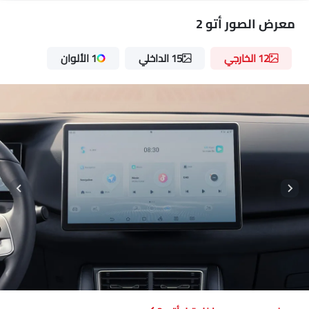
مصابيح أمامية قابلة للتعديل
معرض الصور أتو 2
هوائي مدمج
مقياس المسافة الرقمي
12 الخارجي
15 الداخلي
1 الألوان
مدفأة
مقياس تاتشو
عجلة قيادة جلدية
ساعة رقمية
ارتفاع مقعد السائق قابل للتعديل
توزيع قوة الفرامل إلكترونيًا (EBD)
شاشة تعمل باللمس
حاملات الأكواب-الخلفية
مصابيح أمامية أوتوماتيكية
كاميرا خلفية
تبريد صندوق القفازات
أقفال باب الطاقة
مسند ذراع للكونسول الوسطي
مؤشر تغيير المسار
شاحن USB