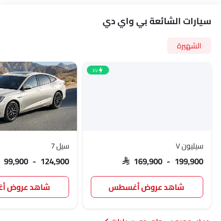
سيارات الشائعة بي واي دي
الشهيرة
EV
سيليون ٧
سيل 7
AR 99,900 - 124,900
SAR 169,900 - 199,900
شاهد عروض أغسطس
شاهد عروض 