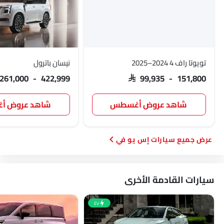
تويوتا راف 4 2024–2025
نيسان باترول
 261,000 - 422,999
SAR 99,935 - 151,800
شاهد عروض أغسطس
شاهد عروض 
سيارات إس يو في
سيارات القادمة الأخرى
EV