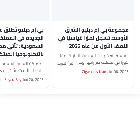
مجموعة بي إم دبليو الشرق
الأوسط تسجل نموًا قياسيًا في
الجديدة في المملكة
النصف الأول من عام 2025
السعودية؛ تأتي مح
بالتكنولوجيا المبتك
السعودية: شهدت العلامة التجارية نموًا
كبيرًا في مختلف طرازاتها، وخصوصًا في
اقرأ المزيد
المملكة العربية السعودي
فئة السيارات عالية الأداء. كما ارتفعت
الإصدار الأحدث بشكل معي
Zigwheels team,
Jul 08, 2025
خدمات دعم العملاء...
حالات القيادة في المملكة 
am SayaraBay,
Jun 20, 2025
السعودية. أطلقت شركة 