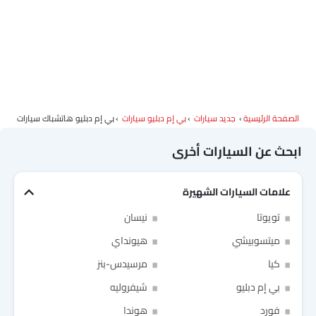
الصفحة الرئيسية
جديد سيارات
بي إم دبليو سيارات
بي إم دبليو هاتشباك سيارات
ابحث عن السيارات أخرى
علامات السيارات الشهيرة
تويوتا
نيسان
ميتسوبيشي
هيونداي
كيا
مرسيدس-بنز
بي إم دبليو
شيفروليه
Link Your Facebook Account
Link Your Google Account
فورد
هوندا